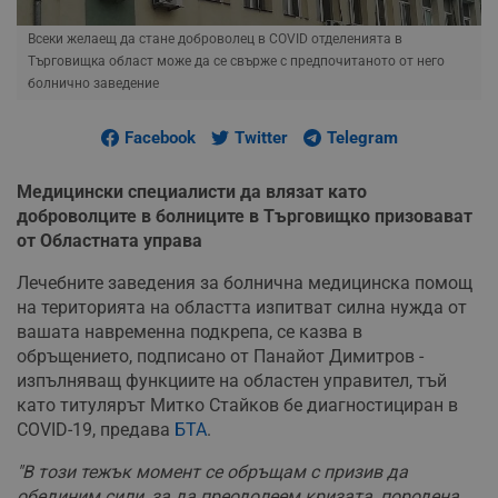
Всеки желаещ да стане доброволец в COVID отделенията в
Търговищка област може да се свърже с предпочитаното от него
болнично заведение
Facebook
Twitter
Telegram
Медицински специалисти да влязат като
доброволците в болниците в Търговищко призовават
от Областната управа
Лечебните заведения за болнична медицинска помощ
на територията на областта изпитват силна нужда от
вашата навременна подкрепа, се казва в
обръщението, подписано от Панайот Димитров -
изпълняващ функциите на областен управител, тъй
като титулярът Митко Стайков бе диагностициран в
COVID-19, предава
БТА
.
"В този тежък момент се обръщам с призив да
обединим сили, за да преодолеем кризата, породена