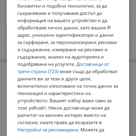
бисквитки и подобни технологии, за да
съхраняваме и получаваме достъп до
информация на вашето устройство и да
Предпочитани източници
→
обработваме лични данни, като вашия IP
адрес, уникални идентификатори и данни
за сърфиране, за персонализирани реклами
Изпращайте снимки и информация на
news@dunavmost.com
и съдържание, измерване на реклами и
съдържание, анализ на аудиторията и
подобряване на услугите.
Доставчици от
РЕКЛАМА
трети страни (723)
може също да обработват
данните ви за тези и други цели,
включително използване на точни данни за
геолокация и характеристики на
устройството. Вашият избор важи само за
този уебсайт. Някои доставчици може да
разчитат на законен интерес вместо на
съгласие; имате право да възразите в
Настройки за рекламиране
. Можете да