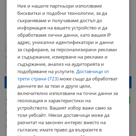
Ние и нашите партньори използваме
бисквитки и подобни технологии, за да
съхраняваме и получаваме достъп до
информация на вашето устройство и да
обработваме лични данни, като вашия IP
адрес, уникални идентификатори и данни
Остават
2000
символа
за сърфиране, за персонализирани реклами
и съдържание, измерване на реклами и
ОБНОВИ
Поради зачестилите злоупотреби в сайта, за да оставите анонимен
съдържание, анализ на аудиторията и
коментар или да гласувате изискваме да се идентифицирате с
подобряване на услугите.
Доставчици от
google акаунт.
трети страни (723)
може също да обработват
Натискайки на бутона "Вход с google" по-долу, коментарът ви ще
бъде публикуван анонимно под псевдонима който сте попълнили
данните ви за тези и други цели,
по-горе в полето "Твоето име". Никаква лична информация за вас
включително използване на точни данни за
няма да бъде съхранявана при нас или показвана на други
потребители.
до 3
геолокация и характеристики на
4
19:54 | 10.10.2023 г.
устройството. Вашият избор важи само за
Прав си, след ваксинацията страдам от повишено либидо и 
този уебсайт. Някои доставчици може да
ерекция! А иначе линкът ти кърти миФки, аман от 
разчитат на законен интерес вместо на
образоващи се от блогъри!
съгласие; имате право да възразите в