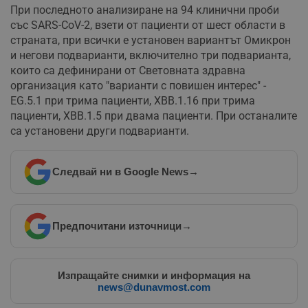
При последното анализиране на 94 клинични проби
със SARS-CoV-2, взети от пациенти от шест области в
страната, при всички е установен вариантът Омикрон
и негови подварианти, включително три подварианта,
които са дефинирани от Световната здравна
организация като "варианти с повишен интерес" -
EG.5.1 при трима пациенти, XBB.1.16 при трима
пациенти, XBB.1.5 при двама пациенти. При останалите
са установени други подварианти.
Следвай ни в Google News
→
Предпочитани източници
→
Изпращайте снимки и информация на
news@dunavmost.com