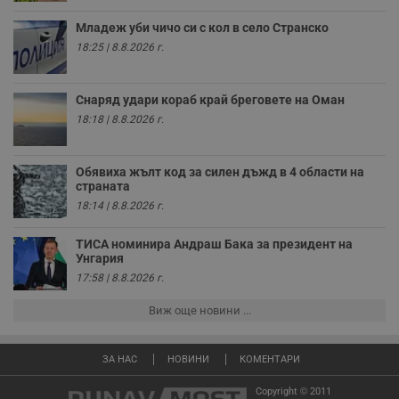
к
ч
Младеж уби чичо си с кол в село Странско
п
с
18:25 | 8.8.2026 г.
б
__cf_bm
29
Т
Cloudflare Inc.
минути
с
.twitter.com
Снаряд удари кораб край бреговете на Оман
59
р
секунди
м
18:18 | 8.8.2026 г.
б
о
у
п
Обявиха жълт код за силен дъжд в 4 области на
о
страната
и
т
18:14 | 8.8.2026 г.
receive-cookie-deprecation
.hit.gemius.pl
1 година
Т
ТИСА номинира Андраш Бака за президент на
с
с
Унгария
н
17:58 | 8.8.2026 г.
н
п
б
Виж още новини ...
п
с
о
с
ЗА НАС
НОВИНИ
КОМЕНТАРИ
а
р
Copyright © 2011
у