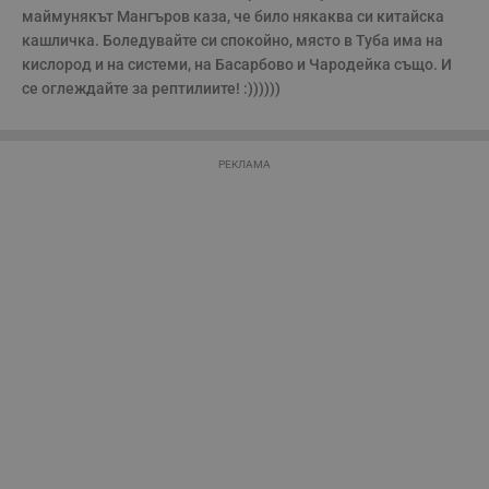
маймунякът Мангъров каза, че било някаква си китайска 
кашличка. Боледувайте си спокойно, място в Туба има на 
Строго необходимо
Ефективност
кислород и на системи, на Басарбово и Чародейка също. И 
се оглеждайте за рептилиите! :))))))
Таргетиране
Функционалност
Некласифицирани
Строго необходимите бисквитки позволяват основната
РЕКЛАМА
функционалност на уебсайта, като потребителско
влизане и управление на акаунта. Уебсайтът не може да
се използва правилно без строго необходими
бисквитки.
Валиден
Име
Доставчик
/
Домейн
О
до
__RequestVerificationToken
Сесия
Т
Microsoft
п
Corporation
ф
www.dunavmost.com
з
п
и
п
A
т
е
д
н