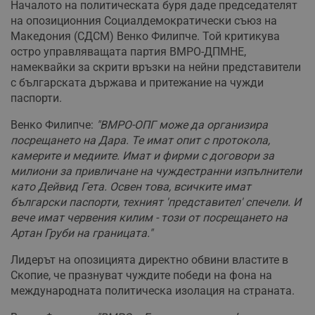
Началото на политическата буря даде председателят
на опозиционния Социалдемократически съюз на
Македония (СДСМ) Венко Филипче. Той критикува
остро управляващата партия ВМРО-ДПМНЕ,
намеквайки за скрити връзки на нейни представители
с българската държава и притежание на чужди
паспорти.
Венко Филипче:
"ВМРО-ОПГ може да организира
посрещането на Дара. Те имат опит с протокола,
камерите и медиите. Имат и фирми с договори за
милиони за привличане на чуждестранни изпълнители
като Дейвид Гета. Освен това, всичките имат
български паспорти, техният 'представител' спечели. И
вече имат червения килим - този от посрещането на
Артан Груби на границата."
Лидерът на опозицията директно обвини властите в
Скопие, че празнуват чуждите победи на фона на
международната политическа изолация на страната.