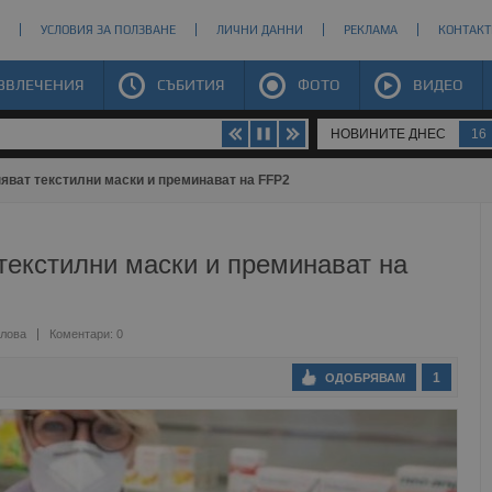
УСЛОВИЯ ЗА ПОЛЗВАНЕ
ЛИЧНИ ДАННИ
РЕКЛАМА
КОНТАКТ
ЗВЛЕЧЕНИЯ
СЪБИТИЯ
ФОТО
ВИДЕО
НОВИНИТЕ ДНЕС
16
яват текстилни маски и преминават на FFP2
текстилни маски и преминават на
лова
Коментари: 0
1
ОДОБРЯВАМ