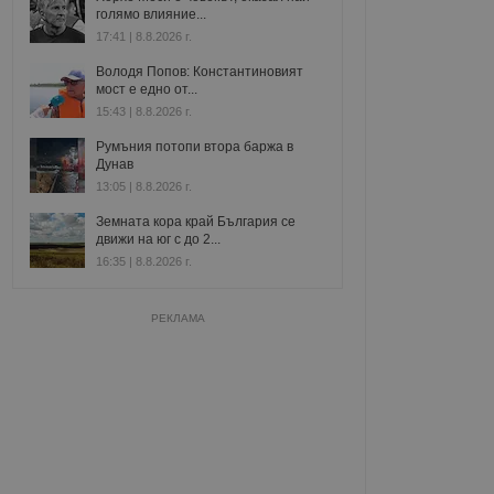
голямо влияние...
17:41 | 8.8.2026 г.
Володя Попов: Константиновият
мост е едно от...
15:43 | 8.8.2026 г.
Румъния потопи втора баржа в
Дунав
13:05 | 8.8.2026 г.
Земната кора край България се
движи на юг с до 2...
16:35 | 8.8.2026 г.
РЕКЛАМА