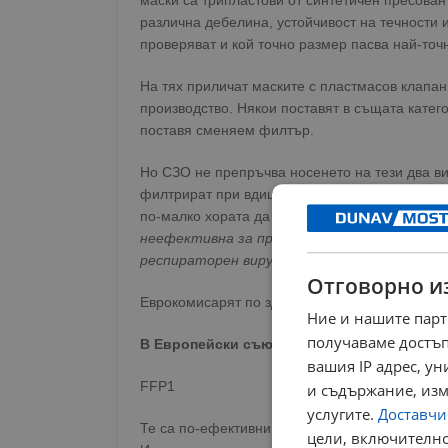
маски са трипластови от синтетичен пресован
различна дебелина, устойчивост на течности
проверяват и кой точно размер пасва най-точн
На тях приличат маските с пластмасов клапан
производство. Някои поставят в същата катег
поставя сменяем филтър.
Но СЗО не препръчва носенето на тези два ви
филтрират при вдишване и изпускат свободно
по-малко хората да издишват без филтриране
неефективна за предотвратяване разпростр
респираторен вирус"
, пише в обяснението на
Отговорно и
Еврокомисарят по здравеопазването Стела Ки
Ние и нашите парт
получаваме достъп
В Европейски съюз има три типа FFP с раз
вашия IP адрес, у
FFP1
и съдържание, изм
услугите.
Доставчиц
Те са по-ефективни от хирургическите маски, 
цели, включително