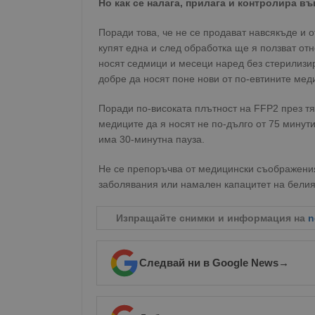
Но как се налага, прилага и контролира в
__RequestVerificationT
Поради това, че не се продават навсякъде и 
купят една и след обработка ще я ползват отн
носят седмици и месеци наред без стерилизир
добре да носят поне нови от по-евтините мед
VISITOR_PRIVACY_MET
Поради по-високата плътност на FFP2 през тя
медиците да я носят не по-дълго от 75 минути
има 30-минутна пауза.
__cf_bm
Не се препоръчва от медицински съображения 
заболявания или намален капацитет на белия
receive-cookie-depreca
Изпращайте снимки и информация на
n
Следвай ни в Google News
→
ASP.NET_SessionId