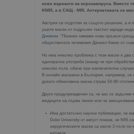
нови варианти на коронавируса. Вместо тя
KN95, а в САЩ - N95. Алтернативата са ма
Австрия се подготвя за същото решение, а в 
ушити маски от подръчен текстил заради недо
Дневник
. "
Понеже нямаме нови оръжия срещу
обществената телевизия Даниел Камю от съве
Но има няколко проблема с тези маски и два от
еднократна употреба (макар че при обработва
няколко пъти, обаче при изключителни случаи 
В онлайн магазини в България, например, се пр
докато обикновена маска струва 50-80 стотинк
Други предупреждения са, че ако се задължи 
медиците на първа линия или че замърсяване
Има достатъчно научни публикации, че ма
Duke University от август показа, че N95 
хирургическите маски са около 3 пъти по
капчици.