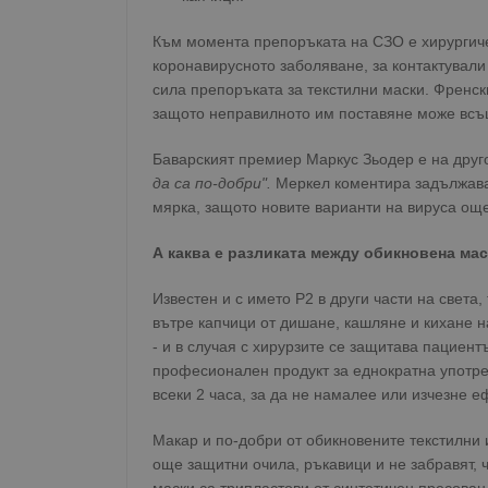
Към момента препоръката на СЗО е хирургиче
коронавирусното заболяване, за контактували 
сила препоръката за текстилни маски. Френс
защото неправилното им поставяне може всъщ
Баварският премиер Маркус Зьодер е на друг
да са по-добри".
Меркел коментира задължаван
мярка, защото новите варианти на вируса ощ
А каква е разликата между обикновена мас
Известен и с името P2 в други части на света
вътре капчици от дишане, кашляне и кихане на
- и в случая с хирурзите се защитава пациент
професионален продукт за еднократна употре
всеки 2 часа, за да не намалее или изчезне еф
Макар и по-добри от обикновените текстилни 
още защитни очила, ръкавици и не забравят, ч