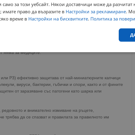
 работещи в прашна среда.
 само за този уебсайт. Някои доставчици може да разчитат 
; имате право да възразите в
Настройки за рекламиране
. М
сяко време в
Настройки на бисквитките
.
Политика за повер
 все по-масово се носят в домове за възрастни хора и детски
естно ниво на защита от вируси, но не бива да се използват
Д
ади недостига на санитарни материали през пролетта
 позволи да се използват в заразна среда маски FFP2 вместо
т няма за медиците.
Ефективност
Таргетиране
Функционалност
Н
9 или P3) ефективно защитава от най-миниатюрните капчици
лекули, вируси, бактерии, гъбички и спори, както и от фините
ащитен от заразяване със патогени като шарка или
еобходимо
Ефективност
Таргетиране
Функционалност
Неклас
, редовното и внимателно измиване на ръцете,
исквитки позволяват основната функционалност на уебсайта, като потребителско
не може да се използва правилно без строго необходими бисквитки.
че трябва да се спазват и правилата за правилното им
Валиден
Доставчик
/
Домейн
Описание
до