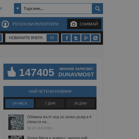
И
РУСЕНСКИ РЕПОРТЕРИ
СНИМАЙ
НОВИНИТЕ ВЧЕРА
55
147405
ФЕНОВЕ ХАРЕСВАТ
DUNAVMOST
НАЙ-ЧЕТЕНИ НОВИНИ
24 ЧАСА
7 ДНИ
30 ДНИ
Обявиха жълт код за силен дъжд в 4
области на...
18:14 | 8.8.2026 г.
Хорхе Меси е човекът, оказал най-