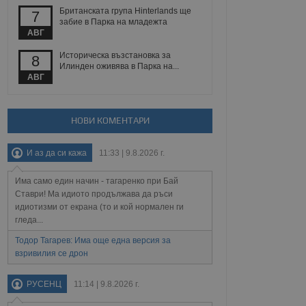
Британската група Hinterlands ще
7
забие в Парка на младежта
АВГ
Описание
Историческа възстановка за
8
ребителски
елското поведение и
Илинден оживява в Парка на...
раници на сайта. Тя
яване на сайта. Тя
не на прегледи на
АВГ
формация, която е
взаимодействат с
нкционалност в целия
прекарано на
редпочитанията на
 сайтове; тя може
НОВИ КОМЕНТАРИ
остта на социалните
тора на сайта.
използва новата или
елски взаимодействия
нето и потребителския
И аз да си кажа
11:33 | 9.8.2026 г.
Има само един начин - тагаренко при Бай
рез събиране на данни
 помага за
Ставри! Ма идиото продължава да ръси
отребителите се
идиотизми от екрана (то и кой нормален ги
тапите на тестване.
гледа...
тистически данни,
 броя на посещенията,
Тодор Тагарев: Има още една версия за
 са били заредени.
взривилия се дрон
елския опит.
я за потребителското
РУСЕНЦ
11:14 | 9.8.2026 г.
, за да се
екламните съобщения