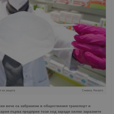
я на защита
Снимка: Reuters
ки вече са забранени в обществения транспорт и
вария първа предприе този ход заради силно заразните