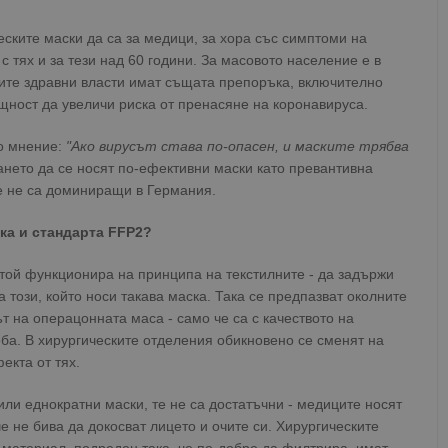
ските маски да са за медици, за хора със симптоми на
с тях и за тези над 60 години. За масовото население е в
ките здравни власти имат същата препоръка, включително
ност да увеличи риска от пренасяне на коронавируса.
о мнение:
"Ако вирусът става по-опасен, и маските трябва
ето да се носят по-ефективни маски като превантивна
е не са доминиращи в Германия.
ка и стандарта FFP2?
, той функционира на принципа на текстилните - да задържи
 този, който носи такава маска. Така се предпазват околните
ът на операцонната маса - само че са с качеството на
ба. В хирургическите отделения обикновено се сменят на
екта от тях.
или еднократни маски, те не са достатъчни - медиците носят
е не бива да докосват лицето и очите си. Хирургическите