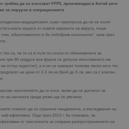
х трябва да се изолзват FFP2, произвеждан в Китай като
ски за хирурзи в операционните
понеделник медицинският съвет препоръча да не се носят
статъчната защита от новите варианти на вируса, пише
 тях, единственото е да подобрим наличните"
, каза през
та.
 тях са, че те са в пъти по-скъпи от обикновените за
не при 80 градуса във фурна се допуска използването им
на остър недостиг), а и не се намират толкова лесно като тях.
едлагат на цени от 2-3 лв на брой до 6 лв, ако са с клапан,
и.
масово населението да ги носи, може да не достигат за
то на околната среда рязко ще се увеличи.
ските помагат да се ограничи пандемията, а изследвания на
са най-ефективни. Още през 2013 г. бе показано, че
-ефективни от текстилните за спиране разпространението на