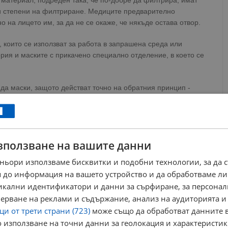
 материал, подреден така, че по-добре да филтрира, имат
 и степени на филтриране. Медиците предварително
о на лицето им, за да не се окаже, че някъде остава отвор.
, които се използват за работа в запрашена среда или
ория и маските с прикачено специално отделение, в което се
да маски, защото действат точно на обратния принцип -
 издишвания въздух. А в пандемията идеята е колкото може
 на обществени места.
"Това прави такава маска
аняването на коронавируса или на който и да е
 световната организация.
зползване на вашите данни
риакиду носи такава маска на пресконференции в Брюксел.
ньори използваме бисквитки и подобни технологии, за да 
 до информация на вашето устройство и да обработваме ли
лична категория на защита
никални идентификатори и данни за сърфиране, за персона
ерване на реклами и съдържание, анализ на аудиторията и
и от трети страни (723)
може също да обработват данните в
но все пак не осигуряван търсената защита от вируси.
 използване на точни данни за геолокация и характеристик