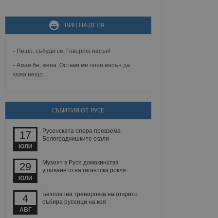
не, зададена от уеб
 ASP.NET MVC
спре неразрешеното
ВИЦ НА ДЕНЯ
т, известно като
тове. Той не съдържа
щожава при затваряне
- Пешо, събуди се. Говориш насън!
ение на съгласието на
- Аман бе, жена. Остави ме поне насън да
ст за тяхното
кажа нещо...
а данни за съгласието
ични политики и
антира, че техните
 сесии.
аничаване между хората
СЪБИТИЯ ОТ РУСЕ
а, за да се правят
хния уебсайт.
Русенската опера превзема
17
Белоградчишките скали
сигнализира на
ЮЛИ
 на бисквитките,
а съответствие и
Музеят в Русе домакинства
29
ндарти и
ушиването на гигантска рокля
ЮЛИ
ck и предоставя
требител използва
Безплатна тренировка на открито
4
йният потребител може
събира русенци на кея
 уебсайт.
АВГ