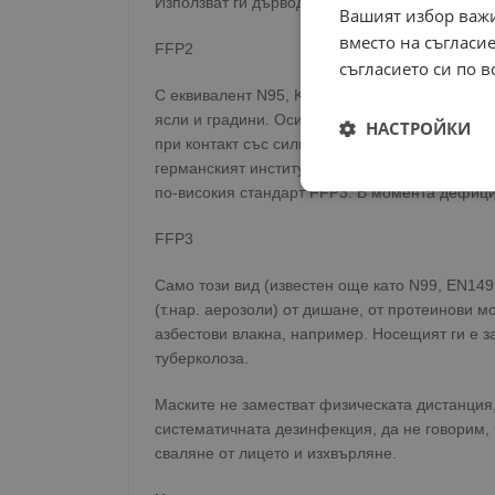
Използват ги дърводелци, строители и други,
Вашият избор важи
вместо на съгласие
FFP2
съгласието си по в
С еквивалент N95, KN95 и P2 masks тези маски
ясли и градини. Осигуряват носещият ги с изв
НАСТРОЙКИ
при контакт със силно заразни пациенти. Пор
германският институт "Роберт Кох", например,
по-високия стандарт FFP3. В момента дефици
Строго
необходимо
FFP3
Само този вид (известен още като N99, EN14
(т.нар. аерозоли) от дишане, от протеинови мо
азбестови влакна, например. Носещият ги е з
туберколоза.
Строго н
Маските не заместват физическата дистанция
Строго необходимите б
на акаунта. Уебсайтът 
систематичната дезинфекция, да не говорим, 
сваляне от лицето и изхвърляне.
Име