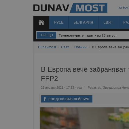
ЗА НАС
РУСЕ
БЪЛГАРИЯ
СВЯТ
РА
ГОРЕЩО
Температурите падат към 23 август
Dunavmost
/
Свят
/
Новини
/
В Европа вече забран
В Европа вече забраняват 
FFP2
21 януари 2021 - 17:33 часа
Редактор:
Звездомира Нико
СПОДЕЛИ ВЪВ ФЕЙСБУК