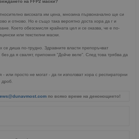
ъвеждането на FFP2 маски?
oken
Сесия
Това е бисквитка против фалшифицира
Microsoft
приложения, изградени с помощта на
Corporation
технологии. Той е предназначен да 
www.dunavmost.com
относително високата им цена, мнозина първоначално ще си
публикуване на съдържание на уебсай
ово и отново. Но е също така вероятно доста хора да г и
фалшифициране на искания между сай
информация за потребителя и се уни
ане. Което обезсмисля крайната цел и се оказва, че е по-
на браузъра.
ицински или текстилни маски.
ADATA
5 месеца
Тази бисквитка се използва за съхран
YouTube
4
потребителя и избора на поверително
.youtube.com
х се диша по-трудно. Здравните власти препоръчват
седмици
взаимодействие със сайта. Той записв
на посетителя по отношение на разл
 без да я свалят, припомня "Дойче веле". След това трябва да
настройки за поверителност, като гар
предпочитания се спазват в бъдещите
29
Тази бисквитка се използва за разгр
Cloudflare Inc.
- или просто не могат - да ги използват хора с респираторни
минути
и ботовете. Това е от полза за уебсайт
.twitter.com
59
валидни отчети за използването на те
 дроб.
секунди
tion
.hit.gemius.pl
1 година
Тази бисквитка се използва, за да се 
ews@dunavmost.com
по всяко време на денонощието!
собственика на сайта за премахването
получени от системата, осигуряване н
адаптивност с развиващите се уеб ста
законодателство за поверителност.
Сесия
Тази бисквитка се задава от Doublecli
Microsoft
информация за това как крайният по
Corporation
уебсайта и всяка реклама, която кра
www.dunavmost.com
да е видял преди да посети посочения