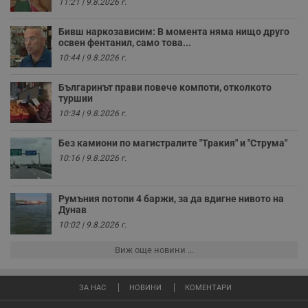
11:21 | 9.8.2026 г.
п
с
у
Бивш наркозависим: В момента няма нищо друго
и
освен фентанил, само това...
ф
н
10:44 | 9.8.2026 г.
м
Т
и
Българинът прави повече компоти, отколкото
п
туршии
у
10:34 | 9.8.2026 г.
з
б
Без камиони по магистралите "Тракия" и "Струма"
VISITOR_PRIVACY_METADATA
5 месеца
Т
YouTube
4
с
.youtube.com
10:16 | 9.8.2026 г.
седмици
с
с
п
и
Румъния потопи 4 баржи, за да вдигне нивото на
п
Дунав
т
в
10:02 | 9.8.2026 г.
с
з
Виж още новини ...
с
п
о
р
ЗА НАС
НОВИНИ
КОМЕНТАРИ
п
н