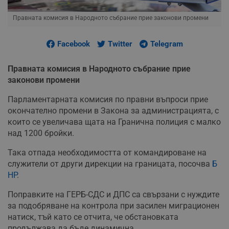
Правната комисия в Народното събрание прие законови промени
Facebook
Twitter
Telegram
Правната комисия в Народното събрание прие
законови промени
Парламентарната комисия по правни въпроси прие
окончателно промени в Закона за администрацията, с
които се увеличава щата на Гранична полиция с малко
над 1200 бройки.
Така отпада необходимостта от командироване на
служители от други дирекции на границата, посочва
Б
НР
.
Поправките на ГЕРБ-СДС и ДПС са свързани с нуждите
за подобряване на контрола при засилен миграционен
натиск, тъй като се отчита, че обстановката
продължава да бъде динамична.