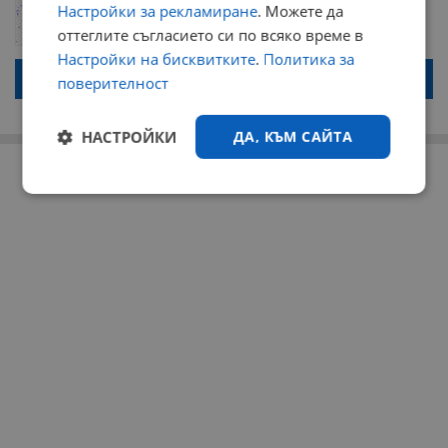
ОБНОВИ
Настройки за рекламиране
. Можете да
Поради зачестилите злоупотреби в сайта, за да оставите анонимен
коментар или да гласувате изискваме да се идентифицирате с
оттеглите съгласието си по всяко време в
google акаунт.
Настройки на бисквитките
.
Политика за
Натискайки на бутона "Вход с google" по-долу, коментарът ви ще
поверителност
бъде публикуван анонимно под псевдонима който сте попълнили
по-горе в полето "Твоето име". Никаква лична информация за вас
няма да бъде съхранявана при нас или показвана на други
потребители.
НАСТРОЙКИ
ДА, КЪМ САЙТА
РЕКЛАМА
Строго
Ефективност
необходимо
Таргетиране
Функционалност
Некласифицирани