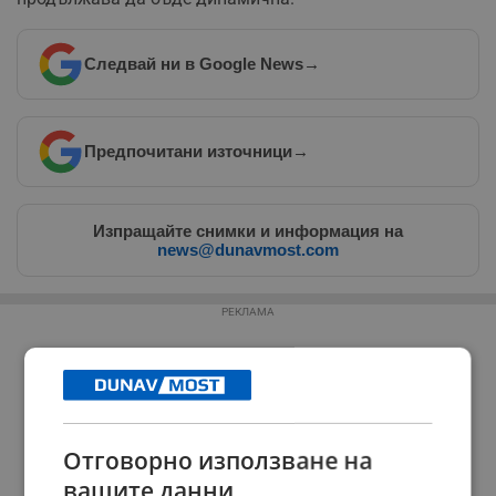
Следвай ни в Google News
→
Предпочитани източници
→
Изпращайте снимки и информация на
news@dunavmost.com
РЕКЛАМА
Отговорно използване на
вашите данни