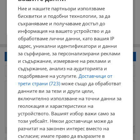
Ние и нашите партньори използваме
бисквитки и подобни технологии, за да
съхраняваме и получаваме достъп до
информация на вашето устройство и да
обработваме лични данни, като вашия IP
адрес, уникални идентификатори и данни
за сърфиране, за персонализирани реклами
Напиши коментар!
и съдържание, измерване на реклами и
съдържание, анализ на аудиторията и
подобряване на услугите.
Доставчици от
трети страни (723)
може също да обработват
данните ви за тези и други цели,
включително използване на точни данни за
геолокация и характеристики на
устройството. Вашият избор важи само за
този уебсайт. Някои доставчици може да
разчитат на законен интерес вместо на
Остават
2000
символа
съгласие; имате право да възразите в