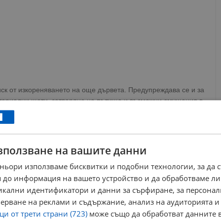
ск от изкореняването на още дървета. Предупреждава се и за
атериални щети, затваряне на пътища и възможни смущения в
н, освен при крайна необходимост. Хората трябва да избягват
, строителни обекти и всякакви нестабилни конструкции. От
зползване на вашите данни
обезопасят всички незакрепени предмети на открито, по
ньори използваме бисквитки и подобни технологии, за да 
 до информация на вашето устройство и да обработваме ли
о тази вечер. Заради паднало дърво беше затворен пътят
никални идентификатори и данни за сърфиране, за персона
о.
ерване на реклами и съдържание, анализ на аудиторията и
и от трети страни (723)
може също да обработват данните в
ews@dunavmost.com
по всяко време на денонощието!