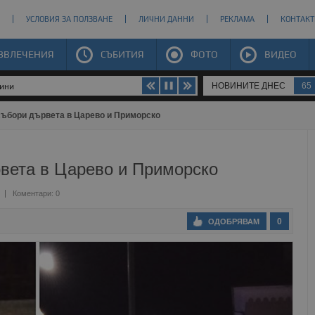
УСЛОВИЯ ЗА ПОЛЗВАНЕ
ЛИЧНИ ДАННИ
РЕКЛАМА
КОНТАКТ
ЗВЛЕЧЕНИЯ
СЪБИТИЯ
ФОТО
ВИДЕО
НОВИНИТЕ ДНЕС
65
щини
събори дървета в Царево и Приморско
рвета в Царево и Приморско
Коментари: 0
0
ОДОБРЯВАМ