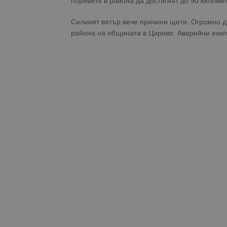
поривите в района да достигнат до 90 километ
Силният вятър вече причини щети. Огромно дъ
района на общината в Царево. Аварийни екипи