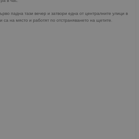
ра в час.
рво падна тази вечер и затвори една от централните улици в
 са на място и работят по отстраняването на щетите.