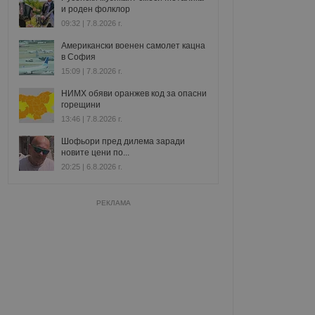
и роден фолклор
09:32 | 7.8.2026 г.
Американски военен самолет кацна
в София
15:09 | 7.8.2026 г.
НИМХ обяви оранжев код за опасни
горещини
13:46 | 7.8.2026 г.
Шофьори пред дилема заради
новите цени по...
20:25 | 6.8.2026 г.
РЕКЛАМА