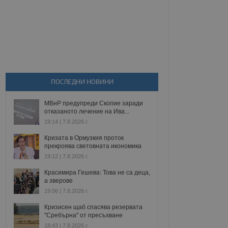
ПОСЛЕДНИ НОВИНИ
МВнР предупреди Скопие заради
отказаното лечение на Ива...
19:14 | 7.8.2026 г.
Кризата в Ормузкия проток
прекроява световната икономика
19:12 | 7.8.2026 г.
Красимира Гешева: Това не са деца,
а зверове
19:06 | 7.8.2026 г.
Кризисен щаб спасява резервата
"Сребърна" от пресъхване
18:43 | 7.8.2026 г.