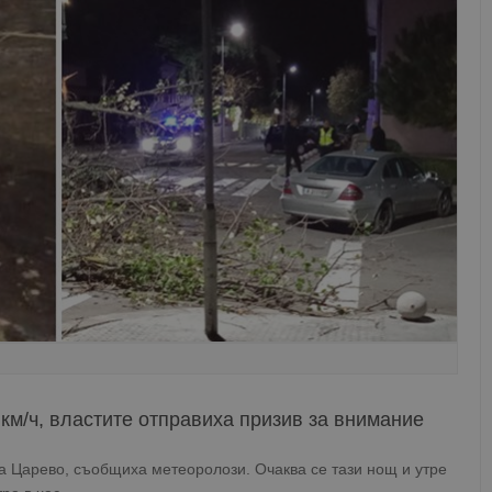
 км/ч, властите отправиха призив за внимание
а Царево, съобщиха метеоролози. Очаква се тази нощ и утре