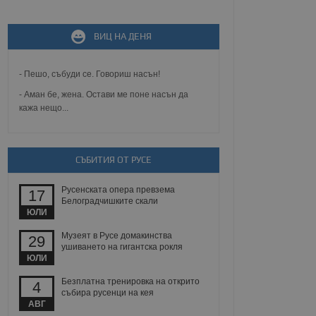
не, зададена от уеб
 ASP.NET MVC
ВИЦ НА ДЕНЯ
спре неразрешеното
т, известно като
тове. Той не съдържа
щожава при затваряне
- Пешо, събуди се. Говориш насън!
- Аман бе, жена. Остави ме поне насън да
ение на съгласието на
кажа нещо...
ст за тяхното
а данни за съгласието
ични политики и
антира, че техните
 сесии.
СЪБИТИЯ ОТ РУСЕ
аничаване между хората
а, за да се правят
Русенската опера превзема
хния уебсайт.
17
Белоградчишките скали
ЮЛИ
сигнализира на
 на бисквитките,
Музеят в Русе домакинства
29
а съответствие и
ушиването на гигантска рокля
ндарти и
ЮЛИ
Безплатна тренировка на открито
ck и предоставя
4
требител използва
събира русенци на кея
йният потребител може
АВГ
 уебсайт.