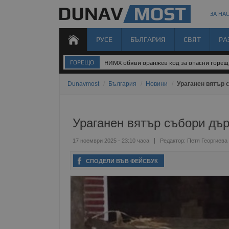
ЗА НАС
РУСЕ
БЪЛГАРИЯ
СВЯТ
РА
ГОРЕЩО
НИМХ обяви оранжев код за опасни горе
Dunavmost
/
България
/
Новини
/
Ураганен вятър 
Ураганен вятър събори дъ
17 ноември 2025 - 23:10 часа
Редактор:
Петя Георгиева
СПОДЕЛИ ВЪВ ФЕЙСБУК