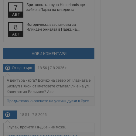
Британската група Hinterlands ще
7
забие в Парка на младежта
АВГ
Описание
Историческа възстановка за
8
Илинден оживява в Парка на...
АВГ
ребителски
елското поведение и
раници на сайта. Тя
яване на сайта. Тя
не на прегледи на
формация, която е
взаимодействат с
нкционалност в целия
прекарано на
редпочитанията на
НОВИ КОМЕНТАРИ
 сайтове; тя може
остта на социалните
тора на сайта.
използва новата или
От центъра
18:56 | 7.8.2026 г.
елски взаимодействия
нето и потребителския
А центъра - кога? Всичко на север от Главната е
Бахмут! Някой от кметовете стъпвал ли е на ул.
рез събиране на данни
 помага за
Константин Величков? А на...
отребителите се
тапите на тестване.
Продължава кърпенето на улични дупки в Русе
тистически данни,
 броя на посещенията,
...
18:51 | 7.8.2026 г.
 са били заредени.
елския опит.
Глупак, прочети НРД бе - не може.
я за потребителското
, за да се