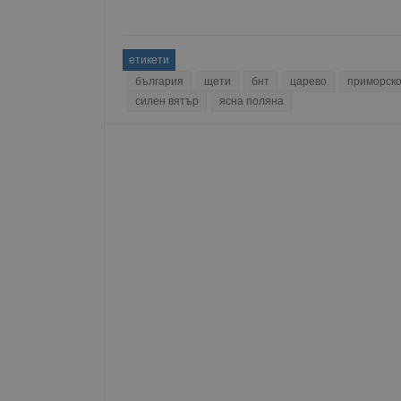
__RequestVerificationT
етикети
българия
щети
бнт
царево
приморск
силен вятър
ясна поляна
VISITOR_PRIVACY_MET
__cf_bm
receive-cookie-depreca
ASP.NET_SessionId