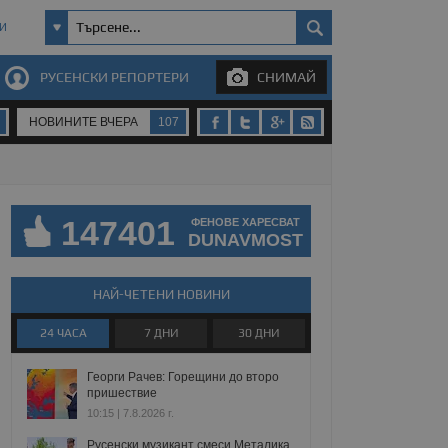
И
РУСЕНСКИ РЕПОРТЕРИ
СНИМАЙ
НОВИНИТЕ ВЧЕРА
107
147401
ФЕНОВЕ ХАРЕСВАТ
DUNAVMOST
НАЙ-ЧЕТЕНИ НОВИНИ
24 ЧАСА
7 ДНИ
30 ДНИ
Георги Рачев: Горещини до второ
пришествие
10:15 | 7.8.2026 г.
Русенски музикант смеси Металика