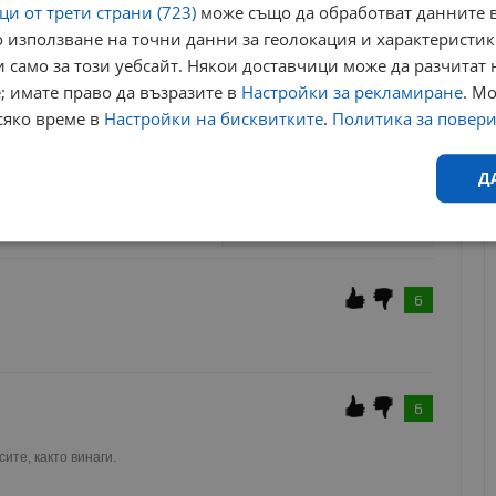
и от трети страни (723)
може също да обработват данните в
 използване на точни данни за геолокация и характеристик
за да оставите анонимен коментар или да гласувате
 само за този уебсайт. Някои доставчици може да разчитат 
акаунт.
; имате право да възразите в
Настройки за рекламиране
. М
ви ще бъде публикуван анонимно под псевдонима който сте
сяко време в
Настройки на бисквитките
.
Политика за повер
 Никаква лична информация за вас няма да бъде
мнения с обидно или нецензурно съдържание, на верска или
ги потребители.
амо с главни букви!
Д
Ефективност
Таргетиране
Функционалност
Н
6
6
еобходимо
Ефективност
Таргетиране
Функционалност
Неклас
ите, както винаги.
исквитки позволяват основната функционалност на уебсайта, като потребителско
не може да се използва правилно без строго необходими бисквитки.