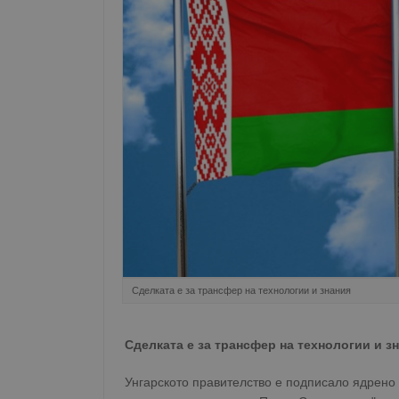
Сделката е за трансфер на технологии и знания
Сделката е за трансфер на технологии и з
Унгарското правителство е подписало ядрено