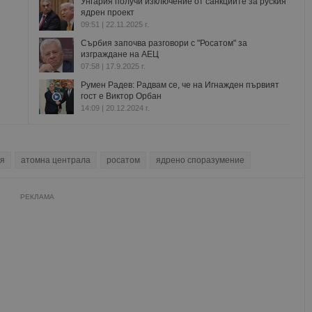
Унгария получи изключение от санкциите за руския
ядрен проект
09:51 | 22.11.2025 г.
Сърбия започва разговори с "Росатом" за
изграждане на АЕЦ
07:58 | 17.9.2025 г.
Румен Радев: Радвам се, че на Игнажден първият
гост е Виктор Орбан
14:09 | 20.12.2024 г.
ия
атомна централа
росатом
ядрено споразумение
РЕКЛАМА