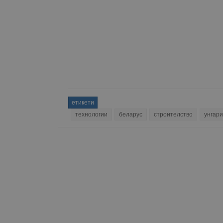
етикети
технологии
беларус
строителство
унгар