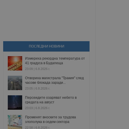
ПОСЛЕДНИ НОВИНИ
Измериха рекордна температура от
41 градуса в Будапеща
23:09 | 6.8.2026 г.
Отвориха магистрала "Тракия" след
часове блокада заради...
23:05 | 6.8.2026 г.
Персеидите озаряват небето в
средата на август
23:03 | 6.8.2026 г.
Променят вноските за трудова
злополука в седем сектора
22:58 | 6.8.2026 г.