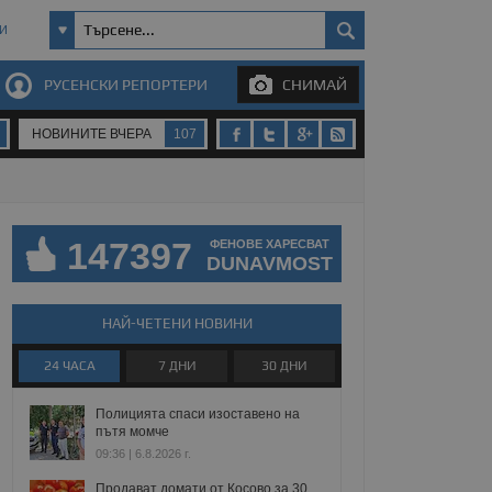
И
РУСЕНСКИ РЕПОРТЕРИ
СНИМАЙ
НОВИНИТЕ ВЧЕРА
107
147397
ФЕНОВЕ ХАРЕСВАТ
DUNAVMOST
НАЙ-ЧЕТЕНИ НОВИНИ
24 ЧАСА
7 ДНИ
30 ДНИ
Полицията спаси изоставено на
пътя момче
09:36 | 6.8.2026 г.
Продават домати от Косово за 30