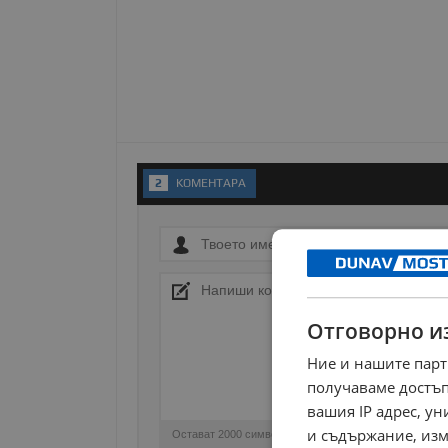
2
KОМЕНТАРA
Отговорно и
Ние и нашите парт
получаваме достъп
вашия IP адрес, у
и съдържание, изм
Остават
2000
символа