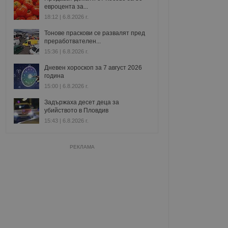
евроцента за...
18:12 | 6.8.2026 г.
Тонове праскови се развалят пред
преработвателен...
15:36 | 6.8.2026 г.
Дневен хороскоп за 7 август 2026
година
15:00 | 6.8.2026 г.
Задържаха десет деца за
убийството в Пловдив
15:43 | 6.8.2026 г.
РЕКЛАМА