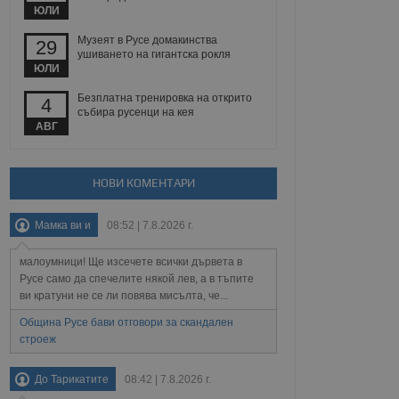
йният потребител може
ЮЛИ
 уебсайт.
Музеят в Русе домакинства
29
ушиването на гигантска рокля
ЮЛИ
Описание
Безплатна тренировка на открито
4
събира русенци на кея
ребителски
елското поведение и
АВГ
раници на сайта. Тя
яване на сайта. Тя
не на прегледи на
формация, която е
взаимодействат с
нкционалност в целия
прекарано на
редпочитанията на
НОВИ КОМЕНТАРИ
 сайтове; тя може
остта на социалните
тора на сайта.
използва новата или
Мамка ви и
08:52 | 7.8.2026 г.
елски взаимодействия
нето и потребителския
малоумници! Ще изсечете всички дървета в
рез събиране на данни
Русе само да спечелите някой лев, а в тъпите
 помага за
ви кратуни не се ли повява мисълта, че...
отребителите се
тапите на тестване.
Община Русе бави отговори за скандален
строеж
тистически данни,
 броя на посещенията,
 са били заредени.
елския опит.
До Тарикатите
08:42 | 7.8.2026 г.