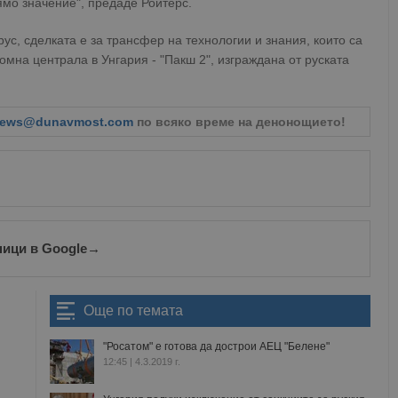
ямо значение", предаде Ройтерс.
ус, сделката е за трансфер на технологии и знания, които са
омна централа в Унгария - "Пакш 2", изграждана от руската
ews@dunavmost.com
по всяко време на денонощието!
ници в Google
→
Още по темата
"Росатом" е готова да дострои АЕЦ "Белене"
12:45 | 4.3.2019 г.