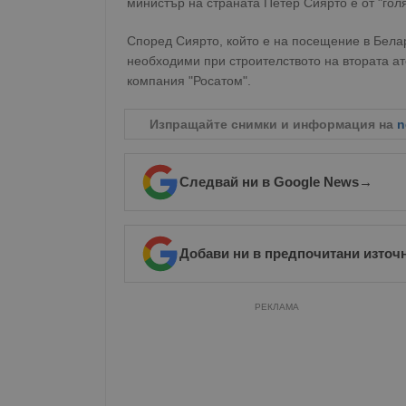
министър на страната Петер Сиярто е от "гол
Според Сиярто, който е на посещение в Белар
необходими при строителството на втората ат
компания "Росатом".
Изпращайте снимки и информация на
n
Следвай ни в Google News
→
Добави ни в предпочитани източ
РЕКЛАМА