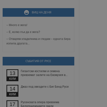
ВИЦ НА ДЕНЯ
не, зададена от уеб
 ASP.NET MVC
спре неразрешеното
т, известно като
– Много е жега!
тове. Той не съдържа
щожава при затваряне
– Е, колко пък да е жега?
– Отварям хладилника и гледам – едната бира
ение на съгласието на
изпила другата...
ст за тяхното
а данни за съгласието
ични политики и
антира, че техните
 сесии.
СЪБИТИЯ ОТ РУСЕ
аничаване между хората
а, за да се правят
Гигантски костилки и семена
хния уебсайт.
13
превземат залите на Екомузея в...
ЮЛИ
сигнализира на
 на бисквитките,
Джаз под звездите с Биг Бенд Русе
14
а съответствие и
ндарти и
ЮЛИ
ck и предоставя
Русенската опера превзема
17
требител използва
Белоградчишките скали