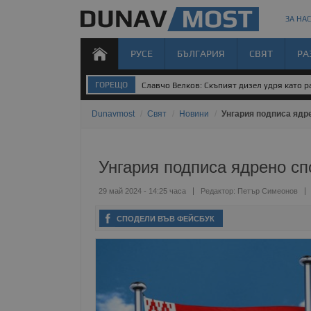
ЗА НАС
РУСЕ
БЪЛГАРИЯ
СВЯТ
РА
ГОРЕЩО
Славчо Велков: Скъпият дизел удря като ра
Dunavmost
/
Свят
/
Новини
/
Унгария подписа ядр
Унгария подписа ядрено с
29 май 2024 - 14:25 часа
Редактор:
Петър Симеонов
СПОДЕЛИ ВЪВ ФЕЙСБУК