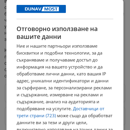
въпроси пред масовото ѝ внедряване остават
свързани с цената на електрохимичната система и
безопасността при дълготраен контакт на батериите с
човешка тъкан. Ако клиничните изпитания преминат
успешно, този метод може драстично да намали броя
Отговорно използване на
на ампутациите при пациенти с тежки съдови
вашите данни
заболявания.
Ние и нашите партньори използваме
Контролираното доставяне на кислород има
бисквитки и подобни технологии, за да
потенциал и извън дерматологията – например при
съхраняваме и получаваме достъп до
създаването на изкуствени органи, където
информация на вашето устройство и да
снабдяването с хранителни вещества в дълбочина
обработваме лични данни, като вашия IP
остава критичен проблем за съвременната наука.
адрес, уникални идентификатори и данни
за сърфиране, за персонализирани реклами
Следвай ни в Google News
→
и съдържание, измерване на реклами и
съдържание, анализ на аудиторията и
подобряване на услугите.
Доставчици от
трети страни (723)
може също да обработват
Предпочитани източници
→
данните ви за тези и други цели,
включително използване на точни данни за