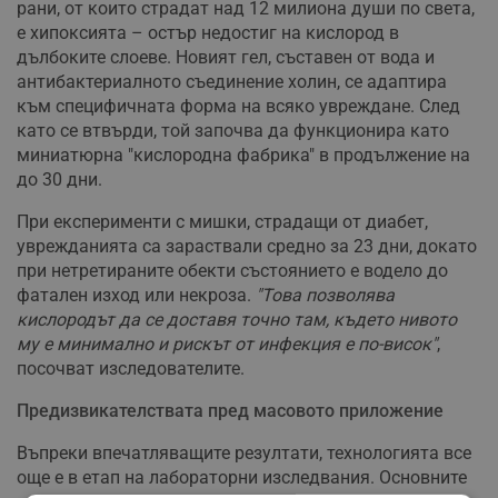
рани, от които страдат над 12 милиона души по света,
е хипоксията – остър недостиг на кислород в
дълбоките слоеве. Новият гел, съставен от вода и
антибактериалното съединение холин, се адаптира
към специфичната форма на всяко увреждане. След
като се втвърди, той започва да функционира като
миниатюрна "кислородна фабрика" в продължение на
до 30 дни.
При експерименти с мишки, страдащи от диабет,
уврежданията са зараствали средно за 23 дни, докато
при нетретираните обекти състоянието е водело до
фатален изход или некроза.
"Това позволява
кислородът да се доставя точно там, където нивото
му е минимално и рискът от инфекция е по-висок"
,
посочват изследователите.
Предизвикателствата пред масовото приложение
Въпреки впечатляващите резултати, технологията все
още е в етап на лабораторни изследвания. Основните