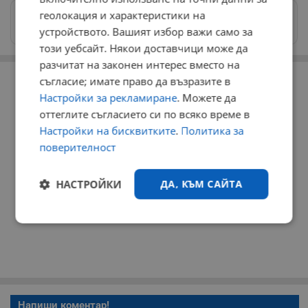
геолокация и характеристики на
Изпращайте снимки и информация на
news@dunavmost.com
устройството. Вашият избор важи само за
този уебсайт. Някои доставчици може да
разчитат на законен интерес вместо на
РЕКЛАМА
съгласие; имате право да възразите в
Настройки за рекламиране
. Можете да
оттеглите съгласието си по всяко време в
Настройки на бисквитките
.
Политика за
поверителност
НАСТРОЙКИ
ДА, КЪМ САЙТА
Строго
Ефективност
необходимо
Таргетиране
Функционалност
Напиши коментар!