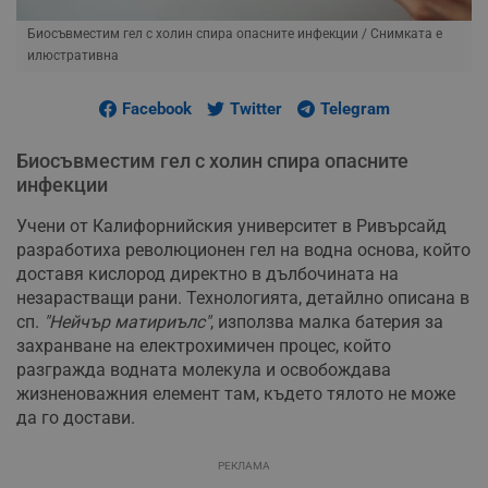
Биосъвместим гел с холин спира опасните инфекции / Снимката е
илюстративна
Facebook
Twitter
Telegram
Биосъвместим гел с холин спира опасните
инфекции
Учени от Калифорнийския университет в Ривърсайд
разработиха революционен гел на водна основа, който
доставя кислород директно в дълбочината на
незарастващи рани. Технологията, детайлно описана в
сп.
"Нейчър матириълс"
, използва малка батерия за
захранване на електрохимичен процес, който
разгражда водната молекула и освобождава
жизненоважния елемент там, където тялото не може
да го достави.
РЕКЛАМА