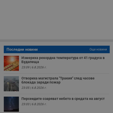
в
с
з
с
п
о
р
п
н
п
к
ч
п
с
Последни новини
Още новини
б
Измериха рекордна температура от 41 градуса в
__cf_bm
29
Т
Cloudflare Inc.
Будапеща
минути
с
.twitter.com
59
р
23:09 | 6.8.2026 г.
секунди
м
б
о
Отвориха магистрала "Тракия" след часове
у
блокада заради пожар
п
о
23:05 | 6.8.2026 г.
и
т
Персеидите озаряват небето в средата на август
receive-cookie-deprecation
.hit.gemius.pl
1 година
Т
23:03 | 6.8.2026 г.
с
с
н