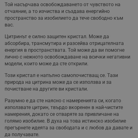
Той насърчава освобождаването от чувството на
отчаяние, а то изчиства и създава енергийно
пространство за изобилието да тече свободно към
вас.
Цитринът е силно защитен кристал. Може да
абсорбира, трансмутира и разсейва отрицателната
енергия в пространствата. Той може да ви помогне
лично с нежното освобождаване на всички негативни
модели, които може да сте открили.
Този кристал е напълно самопочистващ се. Тази
природа на цитрина може да се използва и за
почистване на другите ви кристали.
Разумно е да сте наясно с намеренията си, когато
използвате цитрин, твърдо вкоренен в най-чистите
намерения, докато се отваряте за привличане на
голямо изобилие. В духа на това истинско изобилие
прегърнете идеята за свободата и с любов да давате и
да получавате.