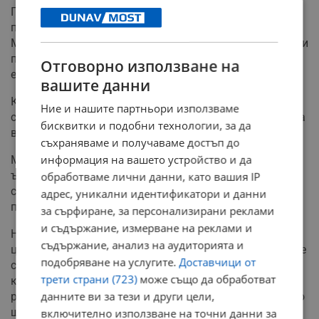
Просто се отпуснете и останете отворени за
получаване по всички начини, по които имате нужда.
Можете да създавате кристални решетки, използвайки
парчета цитрин и прозрачен кварц. Това усилва
Отговорно използване на
енергията на всеки камък.
вашите данни
Кристалната решетка се състои в създаване на
Ние и нашите партньори използваме
свещен геометричен или умишлен модел от камъни на
бисквитки и подобни технологии, за да
вашия олтар или чрез вашия дом или бизнес.
съхраняваме и получаваме достъп до
информация на вашето устройство и да
Можете да поставите парчета цитрин в различните
ъгли на вашия офис или дом и тези камъни ще
обработваме лични данни, като вашия IP
създадат мощна енергийна мрежа в цялото
адрес, уникални идентификатори и данни
пространство.
за сърфиране, за персонализирани реклами
и съдържание, измерване на реклами и
Наливайки си вода за пиене, можете да поставите
съдържание, анализ на аудиторията и
цитрин във вашата бутилка, кана или филтър. Това ще
подобряване на услугите.
Доставчици от
съедини вашата вода с вибрациите на цитрина и
трети страни (723)
може също да обработват
когато я пиете, тялото ви ще бъде изпълнено с
данните ви за тези и други цели,
радостната и просперираща цитринова енергия, която
ще ви помогне да привлечете пари.
включително използване на точни данни за