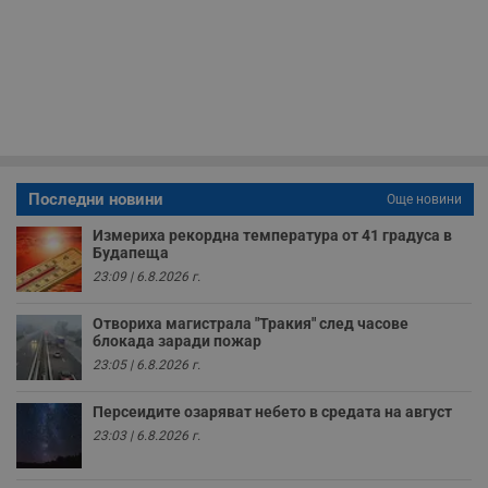
с
з
с
п
о
р
п
н
п
к
ч
п
Последни новини
с
Още новини
б
Измериха рекордна температура от 41 градуса в
__cf_bm
29
Т
Cloudflare Inc.
Будапеща
минути
с
.twitter.com
59
р
23:09 | 6.8.2026 г.
секунди
м
б
о
Отвориха магистрала "Тракия" след часове
у
блокада заради пожар
п
23:05 | 6.8.2026 г.
о
и
т
Персеидите озаряват небето в средата на август
receive-cookie-deprecation
.hit.gemius.pl
1 година
Т
23:03 | 6.8.2026 г.
с
с
н