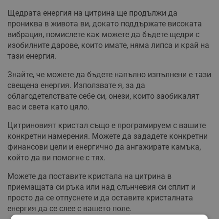
Щедрата енергия на цитрина ще продължи да
прониква в живота ви, докато поддържате високата
вибрация, помислете как можете да бъдете щедри с
изобилните дарове, които имате, няма липса и край на
тази енергия.
Знайте, че можете да бъдете напълно изпълнени е тази
свещена енергия. Използвате я, за да
облагодетелствате себе си, онези, които заобикалят
вас и света като цяло.
Цитриновият кристал също е програмируем с вашите
конкретни намерения. Можете да зададете конкретни
финансови цели и енергично да ангажирате камъка,
който да ви помогне с тях.
Можете да поставите кристала на цитрина в
приемащата си ръка или над слънчевия си сплит и
просто да се отпуснете и да оставите кристалната
енергия да се слее с вашето поле.