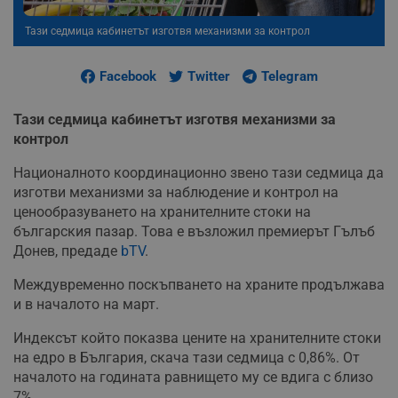
Тази седмица кабинетът изготвя механизми за контрол
Facebook
Twitter
Telegram
Тази седмица кабинетът изготвя механизми за
контрол
Националното координационно звено тази седмица да
изготви механизми за наблюдение и контрол на
ценообразуването на хранителните стоки на
българския пазар. Това е възложил премиерът Гълъб
Донев, предаде
bTV
.
Междувременно поскъпването на храните продължава
и в началото на март.
Индексът който показва цените на хранителните стоки
на едро в България, скача тази седмица с 0,86%. От
началото на годината равнището му се вдига с близо
7%.