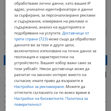
обработваме лични данни, като вашия IP
адрес, уникални идентификатори и данни
за сърфиране, за персонализирани реклами
и съдържание, измерване на реклами и
съдържание, анализ на аудиторията и
подобряване на услугите.
Доставчици от
Остават
2000
символа
трети страни (723)
може също да обработват
ОБНОВИ
Поради зачестилите злоупотреби в сайта, за да оставите анонимен
данните ви за тези и други цели,
коментар или да гласувате изискваме да се идентифицирате с
включително използване на точни данни за
google акаунт.
геолокация и характеристики на
Натискайки на бутона "Вход с google" по-долу, коментарът ви ще
бъде публикуван анонимно под псевдонима който сте попълнили
устройството. Вашият избор важи само за
по-горе в полето "Твоето име". Никаква лична информация за вас
този уебсайт. Някои доставчици може да
няма да бъде съхранявана при нас или показвана на други
потребители.
12345
разчитат на законен интерес вместо на
0
02:42 | 7.3.2023 г.
съгласие; имате право да възразите в
не механизми а ефективни присъди, престои в 
Настройки за рекламиране
. Можете да
арестантските помещения по 7,8 месеца, дела и т.н.  
оттеглите съгласието си по всяко време в
браншът печели милиарди месечно. трябва сеч, отрязани 
Настройки на бисквитките
.
Политика за
глави по улиците. в България абсолютно НИЩИЧКО  няма да 
поверителност
се промени без крути мерки и сеч. 