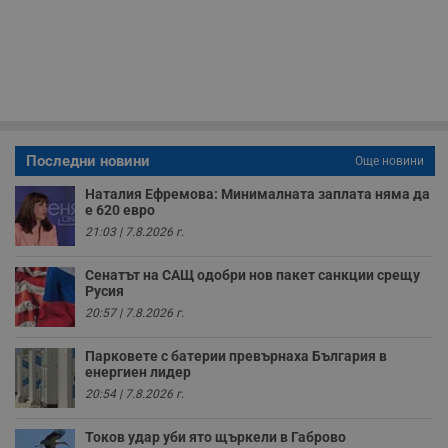
Т
и
п
у
з
б
VISITOR_PRIVACY_METADATA
5 месеца
Т
YouTube
4
с
.youtube.com
седмици
с
с
п
Последни новини
Още новини
и
п
Наталия Ефремова: Минималната заплата няма да
т
е 620 евро
в
с
21:03 | 7.8.2026 г.
з
с
п
Сенатът на САЩ одобри нов пакет санкции срещу
о
Русия
р
п
20:57 | 7.8.2026 г.
н
п
к
Парковете с батерии превърнаха България в
ч
енергиен лидер
п
с
20:54 | 7.8.2026 г.
б
Токов удар уби ято щъркели в Габрово
__cf_bm
29
Т
Cloudflare Inc.