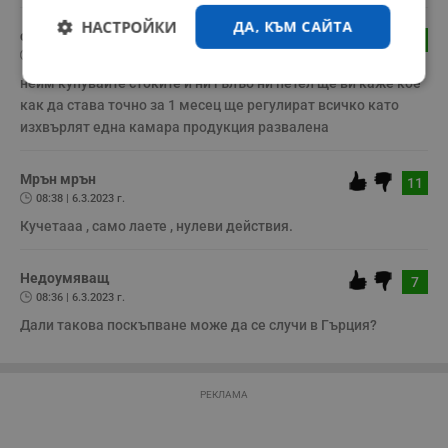
НАСТРОЙКИ
ДА, КЪМ САЙТА
сисс
9
09:47 | 6.3.2023 г.
неим купувайте стоките и ни гълъб ни петел ще ви каже кое 
Строго
Ефективност
необходимо
как да става точно за 1 месец ще регулират всичко като 
изхвърлят една камара продукция развалена
Таргетиране
Функционалност
Мрън мрън
11
08:38 | 6.3.2023 г.
Кучетааа , само лаете , нулеви действия.
Некласифицирани
Недоумяващ
7
08:36 | 6.3.2023 г.
Дали такова поскъпване може да се случи в Гърция?
РЕКЛАМА
Строго необходимо
Ефективност
Таргетиране
Функционалност