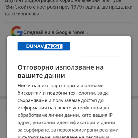
Другият хидрографски кораб на агенцията в Русе
"Вит", който е построен през 1979 година, ще продължи
да се използва.
Следвай ни в Google News
→
Предпочитани източници
→
Отговорно използване на
вашите данни
Изпращайте снимки и информация на
news@dunavmost.com
Ние и нашите партньори използваме
бисквитки и подобни технологии, за да
съхраняваме и получаваме достъп до
РЕКЛАМА
информация на вашето устройство и да
обработваме лични данни, като вашия IP
адрес, уникални идентификатори и данни
за сърфиране, за персонализирани реклами
и съдържание, измерване на реклами и