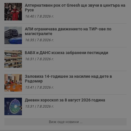
се използва правилно без строго необходими
Алтернативен рок от Greesh ще звучи в центъра на
бисквитки.
Русе
Валиден
16:40 | 7.8.2026 г.
Име
Доставчик
/
Домейн
О
до
__RequestVerificationToken
Сесия
Т
Microsoft
АПИ ограничава движението на ТИР-ове по
п
Corporation
магистралите
ф
www.dunavmost.com
16:35 | 7.8.2026 г.
з
п
и
БАБХ и ДАНС иззеха забранени пестициди
п
A
16:31 | 7.8.2026 г.
т
е
д
н
Заловиха 14-годишен за насилие над дете в
п
Радомир
с
у
15:41 | 7.8.2026 г.
и
ф
н
Дневен хороскоп за 8 август 2026 година
м
Т
15:31 | 7.8.2026 г.
и
п
у
Виж още новини ...
з
б