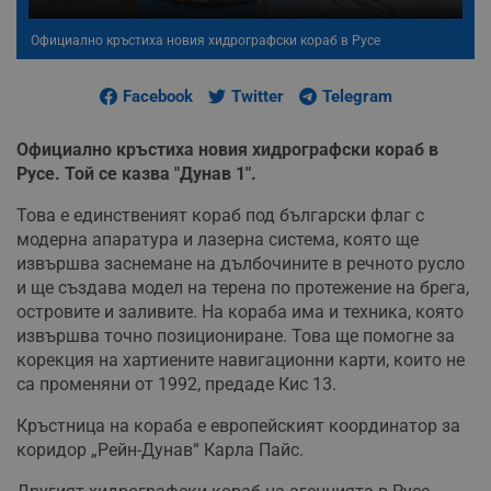
Официално кръстиха новия хидрографски кораб в Русе
Facebook
Twitter
Telegram
Официално кръстиха новия хидрографски кораб в
Русе. Той се казва "Дунав 1".
Това е единственият кораб под български флаг с
модерна апаратура и лазерна система, която ще
извършва заснемане на дълбочините в речното русло
и ще създава модел на терена по протежение на брега,
островите и заливите. На кораба има и техника, която
извършва точно позициониране. Това ще помогне за
корекция на хартиените навигационни карти, които не
са променяни от 1992, предаде Кис 13.
Кръстница на кораба е европейският координатор за
коридор „Рейн-Дунав“ Карла Пайс.