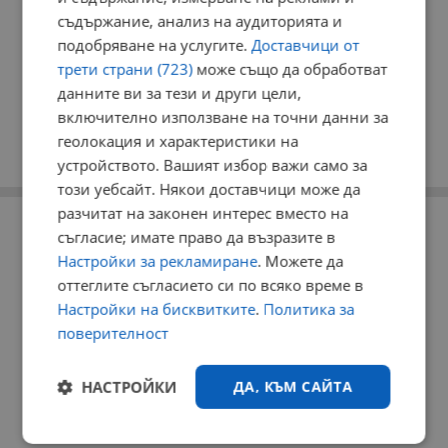
съдържание, анализ на аудиторията и
подобряване на услугите.
Доставчици от
трети страни (723)
може също да обработват
данните ви за тези и други цели,
включително използване на точни данни за
геолокация и характеристики на
устройството. Вашият избор важи само за
този уебсайт. Някои доставчици може да
разчитат на законен интерес вместо на
РЕКЛАМА
съгласие; имате право да възразите в
Настройки за рекламиране
. Можете да
оттеглите съгласието си по всяко време в
Настройки на бисквитките
.
Политика за
поверителност
НАСТРОЙКИ
ДА, КЪМ САЙТА
Строго
Ефективност