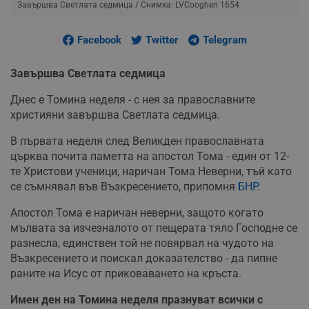
Завършва Светлата седмица
/ Снимка: LVCooghen 1654
Facebook
Twitter
Telegram
Завършва Светлата седмица
Днес е Томина неделя - с нея за православните
християни завършва Светлата седмица.
В първата неделя след Великден православната
църква почита паметта на апостол Тома - един от 12-
те Христови ученици, наричан Тома Неверни, тъй като
се съмнявал във Възкресението, припомня
БНР.
Апостол Тома е наричан неверни, защото когато
мълвата за изчезналото от пещерата тяло Господне се
разнесла, единствен той не повярвал на чудото на
Възкресението и поискал доказателство - да пипне
раните на Исус от приковаването на кръста.
Имен ден на Томина неделя празнуват всички с