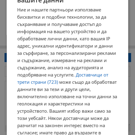
Ние и нашите партньори използваме
бисквитки и подобни технологии, за да
съхраняваме и получаваме достъп до
информация на вашето устройство и да
обработваме лични данни, като вашия IP
адрес, уникални идентификатори и данни
за сърфиране, за персонализирани реклами
Напиши коментар!
и съдържание, измерване на реклами и
съдържание, анализ на аудиторията и
подобряване на услугите.
Доставчици от
трети страни (723)
може също да обработват
данните ви за тези и други цели,
включително използване на точни данни за
геолокация и характеристики на
устройството. Вашият избор важи само за
този уебсайт. Някои доставчици може да
разчитат на законен интерес вместо на
Остават
2000
символа
съгласие; имате право да възразите в