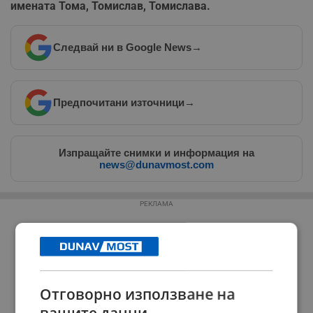
имената Тома, Томислав, Томислава.
Следвай ни в Google News
→
Предпочитани източници
→
Изпращайте снимки и информация на
news@dunavmost.com
РЕКЛАМА
Отговорно използване на
вашите данни