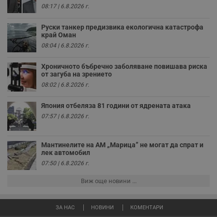
н
08:17 | 6.8.2026 г.
п
с
у
Руски танкер предизвика екологична катастрофа
и
край Оман
ф
н
08:04 | 6.8.2026 г.
м
Т
и
Хроничното бъбречно заболяване повишава риска
п
от загуба на зрението
у
з
08:02 | 6.8.2026 г.
б
VISITOR_PRIVACY_METADATA
5 месеца
Т
YouTube
Япония отбеляза 81 години от ядрената атака
4
с
.youtube.com
07:57 | 6.8.2026 г.
седмици
с
с
п
и
Мантинелите на АМ „Марица” не могат да спрат и
п
т
лек автомобил
в
07:50 | 6.8.2026 г.
с
з
с
Виж още новини ...
п
о
р
п
ЗА НАС
НОВИНИ
КОМЕНТАРИ
н