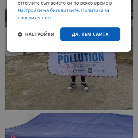
оттеглите съгласието си по всяко време в
Настройки на бисквитките
.
Политика за
поверителност
НАСТРОЙКИ
ДА, КЪМ САЙТА
Строго
Ефективност
необходимо
Таргетиране
Функционалност
Некласифицирани