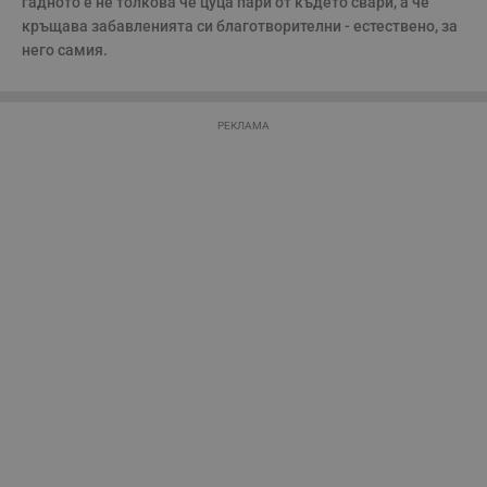
гадното е не толкова че цуца пари от където свари, а че 
потребителски
взаимодействия и
кръщава забавленията си благотворителни - естествено, за 
ангажираност на
него самия.
уебсайта за
подобряване на
обслужването и
потребителския
опит.
РЕКЛАМА
Gtest
1
Тази бисквитка се
Gemius
седмица
използва за A/B
.hit.gemius.pl
тестване на
уебсайта чрез
събиране на
данни за
поведението и
взаимодействието
на посетителите.
Той помага за
подобряване на
потребителския
опит, като
разбира как
потребителите се
ангажират с
различни
елементи на
уебсайта по
време на етапите
на тестване.
Gdyn
1 година
Тази бисквитка се
Gemius