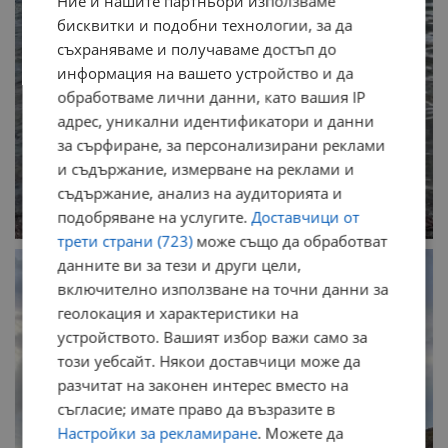
Ние и нашите партньори използваме
бисквитки и подобни технологии, за да
съхраняваме и получаваме достъп до
информация на вашето устройство и да
обработваме лични данни, като вашия IP
адрес, уникални идентификатори и данни
за сърфиране, за персонализирани реклами
и съдържание, измерване на реклами и
съдържание, анализ на аудиторията и
подобряване на услугите.
Доставчици от
трети страни (723)
може също да обработват
данните ви за тези и други цели,
включително използване на точни данни за
геолокация и характеристики на
устройството. Вашият избор важи само за
този уебсайт. Някои доставчици може да
разчитат на законен интерес вместо на
съгласие; имате право да възразите в
Настройки за рекламиране
. Можете да