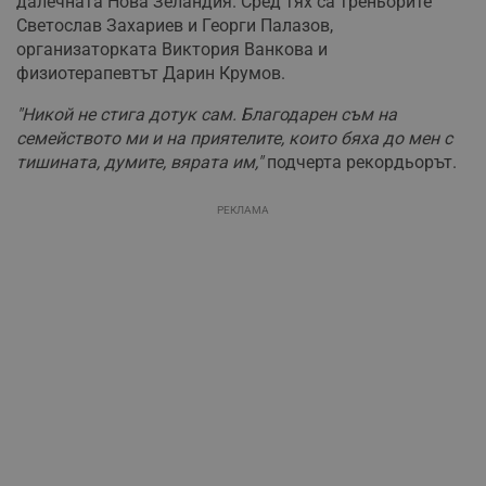
далечната Нова Зеландия. Сред тях са треньорите
Светослав Захариев и Георги Палазов,
организаторката Виктория Ванкова и
физиотерапевтът Дарин Крумов.
"Никой не стига дотук сам. Благодарен съм на
семейството ми и на приятелите, които бяха до мен с
тишината, думите, вярата им,"
подчерта рекордьорът.
РЕКЛАМА