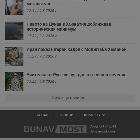
уебсайта и да
мегаватчас
направят
17:44 | 9.8.2026 г.
рекламните
съобщения по-
важни за
Нивото на Дунав в Хърватия доближава
потребителя.
историческия минимум
17:39 | 9.8.2026 г.
Иран показа първи кадри с Моджтаба Хаменей
17:29 | 9.8.2026 г.
Учителка от Русе се нуждае от спешно лечение
17:22 | 9.8.2026 г.
Виж още новини ...
ЗА НАС
НОВИНИ
КОМЕНТАРИ
Copyright © 2011
Dunavmost.com