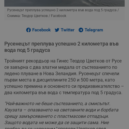
Русенецът преплува успешно 2 километра във вода под 5 градуса
/
Снимка: Теодор Цветков / Facebook
Facebook
Twitter
Telegram
Русенецът преплува успешно 2 километра във
вода под 5 градуса
Тройният рекордьор на Гинес Теодор Цветков от Русе
се завърна с два златни медала от състезанието по
ледено плуване в Нова Зеландия. Русенецът спечели
първи места в дисциплините 250 и 500 метра, като
успешно премина и основното си предизвикателство –
два километра във вода с температура под 5 градуса.
"Най-важното не беше състезанието, а смисълът.
Каузата – опазването на световните води и борбата
срещу замърсяването с пластмасови отпадъци.
Защото водата не може да се защити сама. Ние
трябва да го направим,"
сподели Цветков след