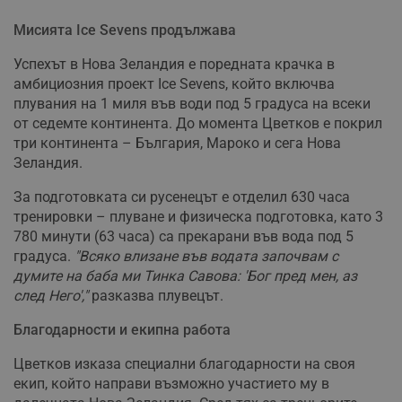
Мисията Ice Sevens продължава
Успехът в Нова Зеландия е поредната крачка в
амбициозния проект Ice Sevens, който включва
плувания на 1 миля във води под 5 градуса на всеки
от седемте континента. До момента Цветков е покрил
три континента – България, Мароко и сега Нова
Зеландия.
За подготовката си русенецът е отделил 630 часа
тренировки – плуване и физическа подготовка, като 3
780 минути (63 часа) са прекарани във вода под 5
градуса.
"Всяко влизане във водата започвам с
думите на баба ми Тинка Савова: 'Бог пред мен, аз
след Него',"
разказва плувецът.
Благодарности и екипна работа
Цветков изказа специални благодарности на своя
екип, който направи възможно участието му в