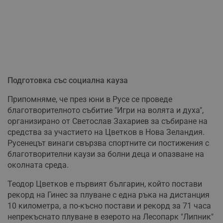
Подготовка със социална кауза
Припомняме, че през юни в Русе се проведе
благотворителното събитие "Игри на волята и духа",
организирано от Светослав Захариев за събиране на
средства за участието на Цветков в Нова Зеландия.
Русенецът винаги свързва спортните си постижения с
благотворителни каузи за болни деца и опазване на
околната среда.
Теодор Цветков е първият българин, който постави
рекорд на Гинес за плуване с една ръка на дистанция
10 километра, а по-късно постави и рекорд за 71 часа
непрекъснато плуване в езерото на Лесопарк "Липник"