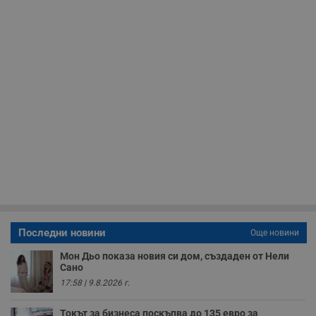
използва за
.hit.gemius.pl
събиране на
анонимни
статистически
данни, свързани с
посещенията в
уебсайта на
потребителя, като
броя на
посещенията,
средното време,
прекарано на
уебсайта и какви
страници са били
заредени. Целта е
да се подобри
съдържанието на
сайта и
потребителския
опит.
Gdynp
1 година
Тази бисквитка се
Gemius
използва с цел
.hit.gemius.pl
Последни новини
Още новини
събиране на
информация за
потребителското
Мон Дьо показа новия си дом, създаден от Нели
поведение и
Сано
предпочитания.
17:58 | 9.8.2026 г.
Тази информация
се използва, за да
се оптимизира
Токът за бизнеса поскъпва до 135 евро за
представянето на