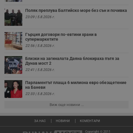
седмици
проследяване на
потребителски
Поляк преплува Балтийско море без сън и почивка
взаимодействия и
ангажираност на
23:09 | 5.8.2026 г.
уебсайта за
подобряване на
обслужването и
потребителския
Гърция договори по-евтини храни в
опит.
супермаркетите
Gtest
1
Тази бисквитка се
Gemius
22:56 | 5.8.2026 г.
седмица
използва за A/B
.hit.gemius.pl
тестване на
уебсайта чрез
Близки на загиналата Даяна блокираха пътя за
събиране на
Дунав мост 2
данни за
22:41 | 5.8.2026 г.
поведението и
взаимодействието
на посетителите.
Парламентът плаща 6 милиона евро обезщетение
Той помага за
подобряване на
на Баневи
потребителския
22:33 | 5.8.2026 г.
опит, като
разбира как
потребителите се
Виж още новини ...
ангажират с
различни
елементи на
уебсайта по
ЗА НАС
НОВИНИ
КОМЕНТАРИ
време на етапите
на тестване.
Copyright © 2011