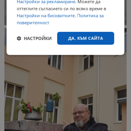
Настройки за рекламиране
. Можете да
оттеглите съгласието си по всяко време в
Настройки на бисквитките
.
Политика за
поверителност
НАСТРОЙКИ
ДА, КЪМ САЙТА
Строго
Ефективност
необходимо
Таргетиране
Функционалност
Некласифицирани