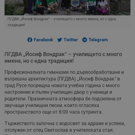
ПГДВА „Йосиф Вондрак“ – училището с много имена, но с една
традиция!
Facebook
Twitter
Telegram
ПГДВА „Йосиф Вондрак“ – училището с много
имена, но с една традиция!
Професионалната гимназия по дървообработване и
вътрешна архитектура (ПГДВА) „Йосиф Вондрак" в
град Русе посрещна новата учебна година с много
настроение и пълен училищен двор с ученици и
родители. Празничната атмосфера бе подсилена от
звучащи училищни песни, които огласяха
пространството още от 8:00 часа сутринта.
Тържеството започна с водосвет за здраве и успехи,
отслужен от отец Светослав в учителската стая.