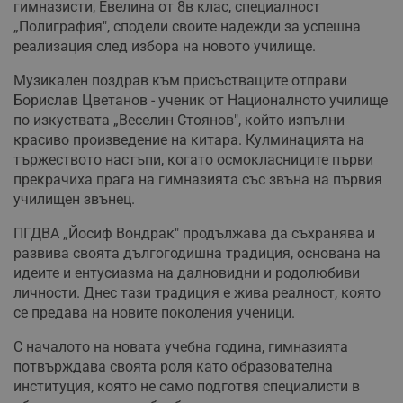
гимназисти, Евелина от 8в клас, специалност
„Полиграфия", сподели своите надежди за успешна
реализация след избора на новото училище.
Музикален поздрав към присъстващите отправи
Борислав Цветанов - ученик от Националното училище
по изкуствата „Веселин Стоянов", който изпълни
красиво произведение на китара. Кулминацията на
тържеството настъпи, когато осмокласниците първи
прекрачиха прага на гимназията със звъна на първия
училищен звънец.
ПГДВА „Йосиф Вондрак" продължава да съхранява и
развива своята дългогодишна традиция, основана на
идеите и ентусиазма на далновидни и родолюбиви
личности. Днес тази традиция е жива реалност, която
се предава на новите поколения ученици.
С началото на новата учебна година, гимназията
потвърждава своята роля като образователна
институция, която не само подготвя специалисти в