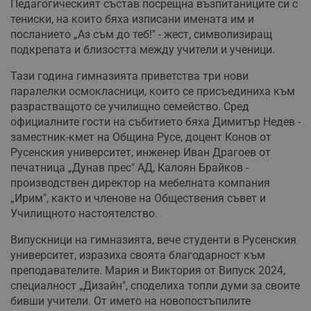
Педагогическият състав посрещна възпитаниците си с
тениски, на които бяха изписани имената им и
посланието „Аз съм до теб!" - жест, символизиращ
подкрепата и близостта между учители и ученици.
Тази година гимназията приветства три нови
паралелки осмокласници, които се присъединиха към
разрастващото се училищно семейство. Сред
официалните гости на събитието бяха Димитър Недев -
заместник-кмет на Община Русе, доцент Конов от
Русенския университет, инженер Иван Драгоев от
печатница „Дунав прес" АД, Калоян Брайков -
производствен директор на мебелната компания
„Ирим", както и членове на Обществения съвет и
Училищното настоятелство.
Випускници на гимназията, вече студенти в Русенския
университет, изразиха своята благодарност към
преподавателите. Мария и Виктория от Випуск 2024,
специалност „Дизайн", споделиха топли думи за своите
бивши учители. От името на новопостъпилите