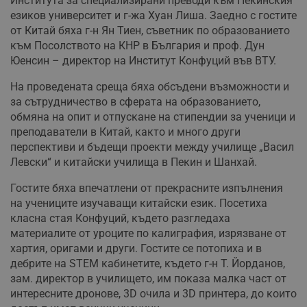
Института за специализирани преводи към Пекинския
езиков университет и г-жа Хуан Лиша. Заедно с гостите
от Китай бяха г-н Ян Тиен, съветник по образованието
към Посолството на КНР в България и проф. Дун
Юенсин – директор на Институт Конфуций във ВТУ.
На проведената среща бяха обсъдени възможности и
за сътрудничество в сферата на образованието,
обмяна на опит и отпускане на стипендии за ученици и
преподаватели в Китай, както и много други
перспективи и бъдещи проекти между училище „Васил
Левски“ и китайски училища в Пекин и Шанхай.
Гостите бяха впечатлени от прекрасните изпълнения
на учениците изучаващи китайски език. Посетиха
класна стая Конфуций, където разгледаха
материалите от уроците по калиграфия, изрязване от
хартия, оригами и други. Гостите се потопиха и в
дебрите на STEM кабинетите, където г-н Т. Йорданов,
зам. директор в училището, им показа малка част от
интересните дронове, 3D очила и 3D принтера, до които