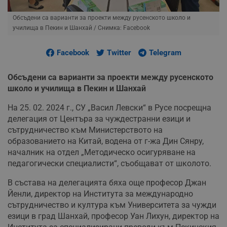
Обсъдени са варианти за проекти между русенското школо и
училища в Пекин и Шанхай
/ Снимка: Facebook
Facebook
Twitter
Telegram
Обсъдени са варианти за проекти между русенското
школо и училища в Пекин и Шанхай
На 25. 02. 2024 г., СУ „Васил Левски“ в Русе посрещна
делегация от Центъра за чуждестранни езици и
сътрудничество към Министерството на
образованието на Китай, водена от г-жа Дин Сянру,
началник на отдел „Методическо осигуряване на
педагогически специалисти“, съобщават от школото.
В състава на делегацията бяха още професор Джан
Йенли, директор на Института за международно
сътрудничество и култура към Университета за чужди
езици в град Шанхай, професор Уан Лихун, директор на