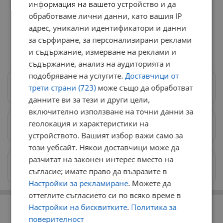
информация на вашето устройство и да
обработваме лични данни, като вашия IP
адрес, уникални идентификатори и данни
за сърфиране, за персонализирани реклами
и съдържание, измерване на реклами и
съдържание, анализ на аудиторията и
подобряване на услугите.
Доставчици от
трети страни (723)
може също да обработват
Следвай ни в Google News
→
данните ви за тези и други цели,
включително използване на точни данни за
геолокация и характеристики на
Предпочитани източници
→
устройството. Вашият избор важи само за
този уебсайт. Някои доставчици може да
разчитат на законен интерес вместо на
Изпращайте снимки и информация на
news@dunavmost.com
съгласие; имате право да възразите в
Настройки за рекламиране
. Можете да
оттеглите съгласието си по всяко време в
РЕКЛАМА
Настройки на бисквитките
.
Политика за
поверителност