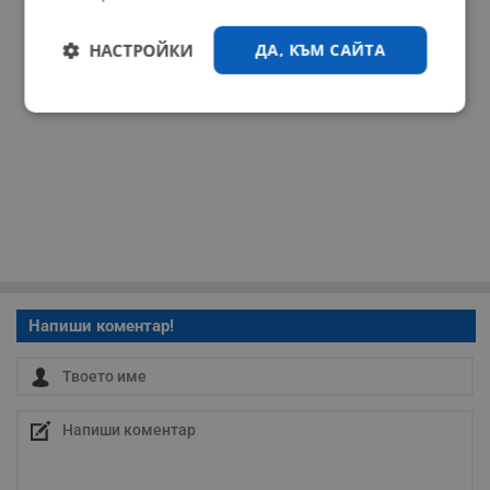
НАСТРОЙКИ
ДА, КЪМ САЙТА
Строго
Ефективност
необходимо
Таргетиране
Функционалност
Некласифицирани
Напиши коментар!
Строго необходимо
Ефективност
Таргетиране
Функционалност