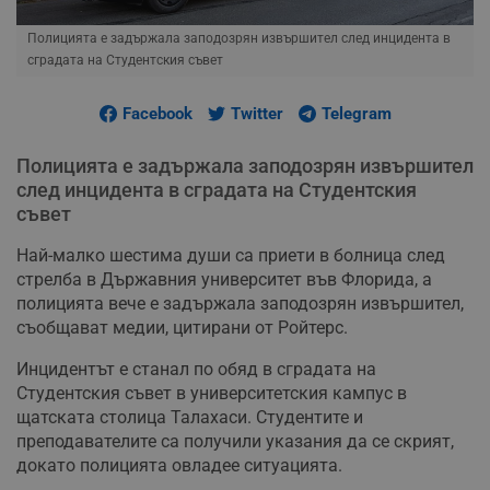
Полицията е задържала заподозрян извършител след инцидента в
сградата на Студентския съвет
Facebook
Twitter
Telegram
Полицията е задържала заподозрян извършител
след инцидента в сградата на Студентския
съвет
Най-малко шестима души са приети в болница след
стрелба в Държавния университет във Флорида, а
полицията вече е задържала заподозрян извършител,
съобщават медии, цитирани от Ройтерс.
Инцидентът е станал по обяд в сградата на
Студентския съвет в университетския кампус в
щатската столица Талахаси. Студентите и
преподавателите са получили указания да се скрият,
докато полицията овладее ситуацията.