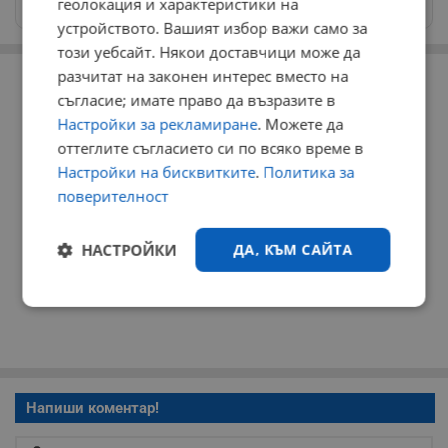
геолокация и характеристики на
news@dunavmost.com
устройството. Вашият избор важи само за
този уебсайт. Някои доставчици може да
РЕКЛАМА
разчитат на законен интерес вместо на
съгласие; имате право да възразите в
Настройки за рекламиране
. Можете да
оттеглите съгласието си по всяко време в
Настройки на бисквитките
.
Политика за
поверителност
НАСТРОЙКИ
ДА, КЪМ САЙТА
Строго
Ефективност
необходимо
Таргетиране
Функционалност
Напиши коментар!