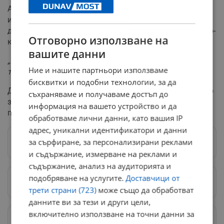
Американският президент Доналд Тръмп е бил
информиран за стрелбата в университета и е обещал
да предостави повече информация за случилото се по-
Отговорно използване на
късно.
вашите данни
„Жалко, това е ужасно нещо, ужасно е, че се случват
Ние и нашите партньори използваме
такива неща"
, коментира Тръмп.
бисквитки и подобни технологии, за да
Държавният университет на Флорида е голямо учебно
съхраняваме и получаваме достъп до
заведение, в което повече от 42 000 студенти
информация на вашето устройство и да
посещават занятията в основния кампус.
обработваме лични данни, като вашия IP
адрес, уникални идентификатори и данни
за сърфиране, за персонализирани реклами
Следвай ни в Google News
→
и съдържание, измерване на реклами и
съдържание, анализ на аудиторията и
подобряване на услугите.
Доставчици от
Предпочитани източници
→
трети страни (723)
може също да обработват
данните ви за тези и други цели,
включително използване на точни данни за
Изпращайте снимки и информация на