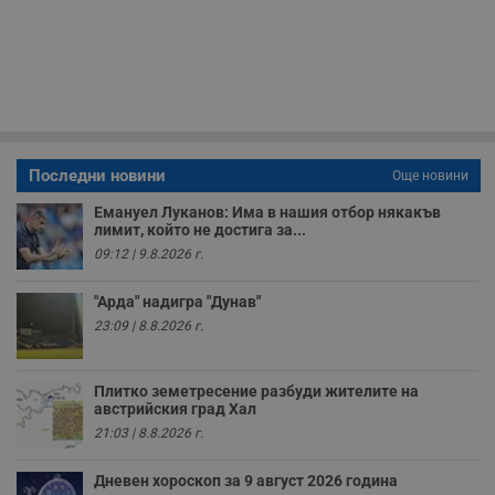
с
з
с
п
о
р
п
н
п
к
ч
п
Последни новини
Още новини
с
б
Емануел Луканов: Има в нашия отбор някакъв
лимит, който не достига за...
__cf_bm
29
Т
Cloudflare Inc.
минути
с
.twitter.com
09:12 | 9.8.2026 г.
59
р
секунди
м
б
"Арда" надигра "Дунав"
о
23:09 | 8.8.2026 г.
у
п
о
и
т
Плитко земетресение разбуди жителите на
австрийския град Хал
receive-cookie-deprecation
.hit.gemius.pl
1 година
Т
21:03 | 8.8.2026 г.
с
с
н
Дневен хороскоп за 9 август 2026 година
н