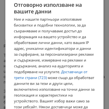
Отговорно използване на
вашите данни
Ние и нашите партньори използваме
бисквитки и подобни технологии, за да
съхраняваме и получаваме достъп до
информация на вашето устройство и да
обработваме лични данни, като вашия IP
Риск от интензивни порои
адрес, уникални идентификатори и данни
за сърфиране, за персонализирани реклами
Топлото море само по себе си не генерира бури
и съдържание, измерване на реклами и
автоматично, но променя коренно ситуацията, когато
съдържание, анализ на аудиторията и
над него премине студен атмосферен фронт или
циклон. Прегрятата водна повърхност осигурява
подобряване на услугите.
Доставчици от
огромно количество „го гориво“ под формата на водна
трети страни (723)
може също да обработват
пара.
данните ви за тези и други цели,
включително използване на точни данни за
За Балканите тази връзка е ключова, тъй като
геолокация и характеристики на
регионът е разположен между няколко морски
устройството. Вашият избор важи само за
басейна и често става арена на сблъсък между сухи и
този уебсайт. Някои доставчици може да
влажни въздушни маси. При подходяща синоптична