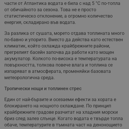
части от Атлантика водата е била с над 5 °C по-топла
от обичайното за сезона. Това не е просто
статистическо отклонение, а огромно количество
енергия, складирано във водата.
За разлика от сушата, морето отдава топлината много
по-бавно и упорито. Вместо да действа като естествен
климатик, който охлажда крайбрежните райони,
прегрелият басейн започва да работи като мощен
акумулатор. Колкото по-висока е температурата на
повърхността, толкова повече влага и топлина се
изпаряват в атмосферата, променяйки базовата
метеорологична среда.
Тропически нощи и топлинен стрес
Един от най-бързите и осезаеми ефекти за хората е
блокирането на нощното охлаждане. По принцип
крайбрежните градове разчитат на хладния морски
бриз след залез слънце. Когато водата е твърде топла
обаче, температурите в тъмната част на денонощието