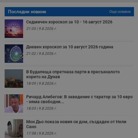
с
а
Последни новини
Още новини
р
у
з
Седмичен хороскоп за 10 - 16 август 2026
з
21:05 | 9.8.2026 г.
п
ASP.NET_SessionId
Сесия
Т
Microsoft
с
Corporation
Дневен хороскоп за 10 август 2026 година
D
www.dunavmost.com
п
21:02 | 9.8.2026 г.
и
т
к
п
В Будапеща спретнаха парти в пресъхналото
и
корито на Дунав
у
р
18:09 | 9.8.2026 г.
к
п
д
Ричард Алибегов: В заведение с таратор за 10 евро
д
- няма свободни...
п
у
18:03 | 9.8.2026 г.
Мон Дьо показа новия си дом, създаден от Нели
Сано
17:58 | 9.8.2026 г.
Доставчик
/
Валиден
Валиден