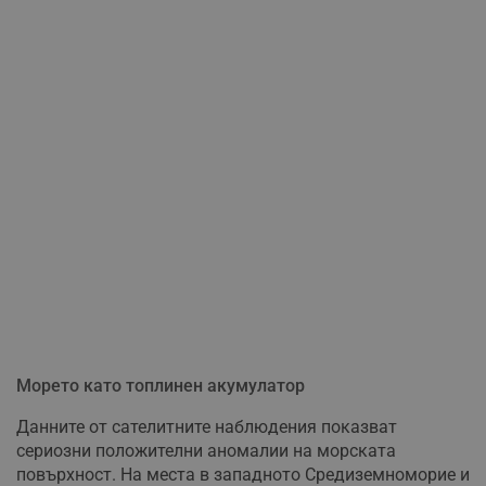
Морето като топлинен акумулатор
Данните от сателитните наблюдения показват
сериозни положителни аномалии на морската
повърхност. На места в западното Средиземноморие и