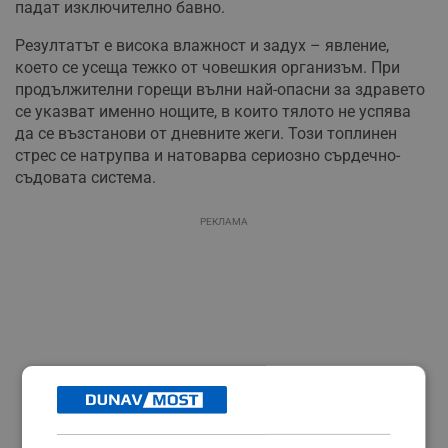
падат изключително бавно.
Резултатът е висока влажност и задух – явление,
което се усеща тежко от човешкия организъм. При
продължителни горещи вълни най-опасни за здравето
се указват именно нощите, в които тялото не успява
да се възстанови от дневните жеги. Този топлинен
стрес се натрупва и натоварва сериозно сърдечно-
съдовата система.
РЕКЛАМА