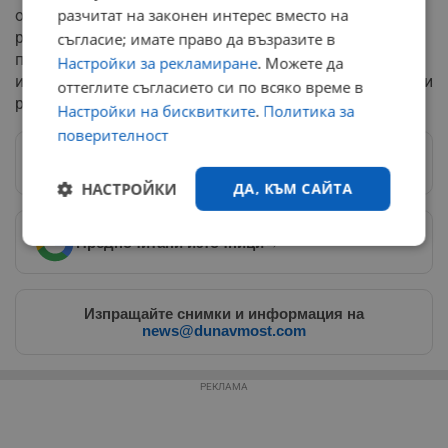
разчитат на законен интерес вместо на
обстановка, натрупаната влага може да доведе до
резки, локални и много интензивни валежи. Това
съгласие; имате право да възразите в
поставя под сериозен натиск градската
Настройки за рекламиране
. Можете да
инфраструктура, канализацията и ниските крайбрежни
оттеглите съгласието си по всяко време в
райони, застрашавайки ги от внезапни наводнения.
Настройки на бисквитките
.
Политика за
поверителност
Следвай ни в Google News
→
НАСТРОЙКИ
ДА, КЪМ САЙТА
Предпочитани източници
→
Строго
Ефективност
необходимо
Изпращайте снимки и информация на
news@dunavmost.com
Таргетиране
Функционалност
РЕКЛАМА
Некласифицирани