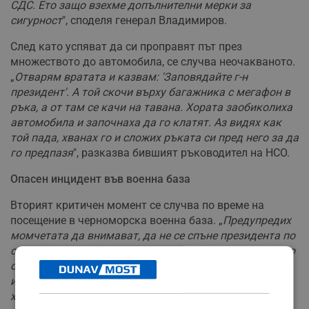
СДС. Ето защо взехме допълнителни мерки за
сигурност
", споделя генерал Владимиров.
След като успяват да си проправят път през
множеството до автомобила, се случва неочакваното.
„
Отварям вратата и казвам: 'Заповядайте г-н
президент'. А той скочи върху багажника с мегафон в
ръка, а от там се качи на тавана. Хората заобиколиха
автомобила и започнаха да го клатят. Аз видях как
той пада, хванах го и сложих ръката си пред него за да
го предпазя
", разказва бившият ръководител на НСО.
Опасен инцидент във военна база
Вторият критичен момент се случва по време на
посещение в черноморска военна база. „
Предупредих
момчетата да внимават, да не се спъне президента по
стълбите, които бяха опасни – без парапети. На 12-ото
стъпало обаче той се спъна и за малко щеше да
излети от височина около 10-12 метра. Аз успях да го
хвана, за да не се стигне до фатален инцидент
",