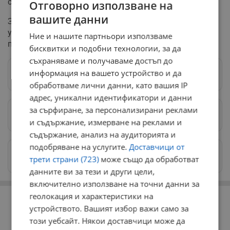
спомня си генералът.
Отговорно използване на
вашите данни
За проявената бдителност президентът Желев
удостоява Владимиров с пистолет Ruger и заповед за
Ние и нашите партньори използваме
принос към сигурността на армията.
бисквитки и подобни технологии, за да
съхраняваме и получаваме достъп до
информация на вашето устройство и да
Следвай ни в Google News
→
обработваме лични данни, като вашия IP
адрес, уникални идентификатори и данни
за сърфиране, за персонализирани реклами
Предпочитани източници
→
и съдържание, измерване на реклами и
съдържание, анализ на аудиторията и
подобряване на услугите.
Доставчици от
Изпращайте снимки и информация на
трети страни (723)
може също да обработват
news@dunavmost.com
данните ви за тези и други цели,
включително използване на точни данни за
РЕКЛАМА
геолокация и характеристики на
устройството. Вашият избор важи само за
този уебсайт. Някои доставчици може да