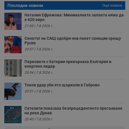
р
п
Последни новини
Още новини
н
п
Наталия Ефремова: Минималната заплата няма да
к
е 620 евро
ч
п
21:03 | 7.8.2026 г.
с
б
Сенатът на САЩ одобри нов пакет санкции срещу
__cf_bm
29
Т
Cloudflare Inc.
Русия
минути
с
.twitter.com
59
р
20:57 | 7.8.2026 г.
секунди
м
б
о
Парковете с батерии превърнаха България в
у
енергиен лидер
п
20:54 | 7.8.2026 г.
о
и
т
Токов удар уби ято щъркели в Габрово
receive-cookie-deprecation
.hit.gemius.pl
1 година
Т
20:51 | 7.8.2026 г.
с
с
н
н
Сателити показаха безпрецедентното пресъхване
п
на река Дунав
б
п
20:40 | 7.8.2026 г.
с
о