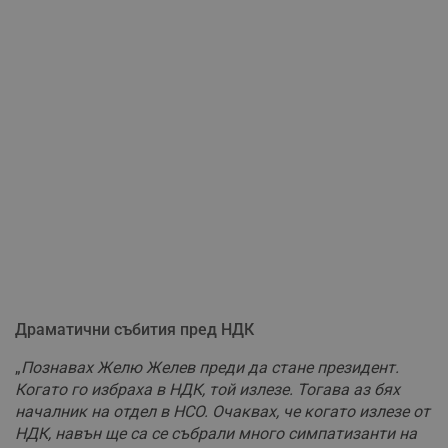
Драматични събития пред НДК
„
Познавах Желю Желев преди да стане президент.
Когато го избраха в НДК, той излезе. Тогава аз бях
началник на отдел в НСО. Очаквах, че когато излезе от
НДК, навън ще са се събрали много симпатизанти на