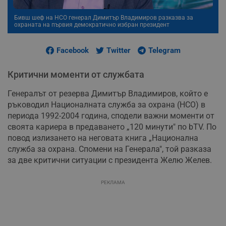
Бивш шеф на НСО генерал Димитър Владимиров разказва за
охраната на първия демократично избран президент
Facebook
Twitter
Telegram
Критични моменти от службата
Генералът от резерва Димитър Владимиров, който е
ръководил Националната служба за охрана (НСО) в
периода 1992-2004 година, сподели важни моменти от
своята кариера в предаването „120 минути" по bTV. По
повод излизането на неговата книга „Национална
служба за охрана. Спомени на Генерала", той разказа
за две критични ситуации с президента Желю Желев.
РЕКЛАМА