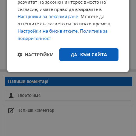
разчитат на законен интерес вместо на
съгласие; имате право да възразите в
Настройки за рекламиране
. Можете да
оттеглите съгласието си по всяко време в
Настройки на бисквитките
.
Политика за
поверителност
НАСТРОЙКИ
ДА, КЪМ САЙТА
Строго
Ефективност
необходимо
Напиши коментар!
Таргетиране
Функционалност
Некласифицирани