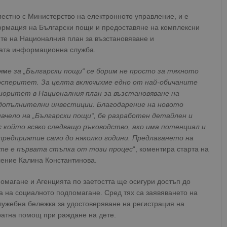
естно с Министерство на електронното управление, и е
ормация на Български пощи и предоставяне на комплексни
ките на Националния план за възстановяване и
ната информационна служба.
ряме за „Български пощи“ се борим не просто за тяхното
росперитет. За целта включихме едно от най-обичаните
оритет в Националния план за възстановяване на
 допълнителни инвестиции. Благодарение на новото
начело на „Български пощи“, бе разработен детайлен и
с който всяко следващо ръководство, ако има потенциал и
предприятие само до няколко години. Предлагането на
ите е първата стъпка от този процес
“, коментира старта на
ление Калина Константинова.
омагане и Агенцията по заетостта ще осигури достъп до
а на социалното подпомагане. Сред тях са заявяването на
лужебна бележка за удостоверяване на регистрация на
ратна помощ при раждане на дете.