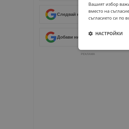
Вашият избор важи
вместо на съгласие
Следвай ни в Google News
→
съгласието си по в
НАСТРОЙКИ
Добави ни в предпочитани източ
Строго
РЕКЛАМА
необходимо
Строго н
Строго необходимите б
на акаунта. Уебсайтът 
Име