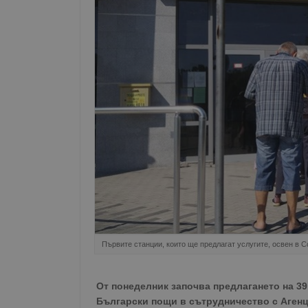
Първите станции, които ще предлагат услугите, освен в 
От понеделник започва предлагането на 3
Български пощи в сътрудничество с Агенци