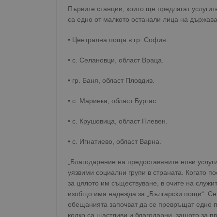
Първите станции, които ще предлагат услугит
са едно от малкото останали лица на държава
• Централна поща в гр. София.
• с. Селановци, област Враца.
• гр. Баня, област Пловдив.
• с. Маринка, област Бургас.
• с. Крушовица, област Плевен.
• с. Игнатиево, област Варна.
„Благодарение на предоставяните нови услуг
уязвими социални групи в страната. Когато п
за цялото им съществуване, в очите на служи
изобщо има надежда за „Български пощи“. Сега
обещанията започват да се превръщат едно п
колко са щастливи и благодарни, защото за пр