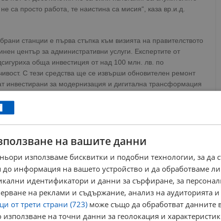
не са просто работа, те наистина са мисия“, каза вр.и.д.
брани станции е първа стъпка към визията на правителството
инен център за административни услуги. Експертите от
сигуриха обща инвестиция от над 100 млн. лв. по
чивост. С тези средства ще се извърши обновителен ремонт
ъдат инвестирани за модернизация и дигитална трансформация
 до административни услуги в малките населени места и ще
 време и средства за пътуване. Едновременно с това ще
азгърнатата мрежа от пощенски станции на дружеството,
зползване на вашите данни
ратора и създавайки нов източник на приходи.
ньори използваме бисквитки и подобни технологии, за да 
 до информация на вашето устройство и да обработваме ли
ито гражданите могат да заявяват в рамките на пилотния
ния сайт на „Български пощи“. В пощенските станции също
никални идентификатори и данни за сърфиране, за персона
 новите административни услуги.
ерване на реклами и съдържание, анализ на аудиторията и
и от трети страни (723)
може също да обработват данните в
ews@dunavmost.com
по всяко време на денонощието!
 използване на точни данни за геолокация и характеристик