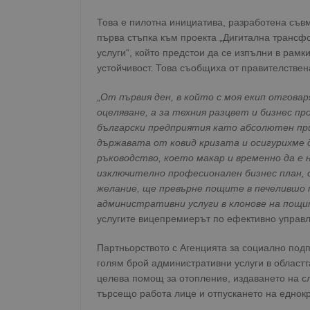
Това е пилотна инициатива, разработена съвм
първа стъпка към проекта „Дигитална трансф
услуги“, който предстои да се изпълни в рам
устойчивост. Това съобщиха от правителстве
„
От първия ден, в който с моя екип отгова
оцеляване, а за техния разцвет и бизнес п
български предприятия като абсолютен при
държавата от ковид кризата и осигурихме
ръководство, което макар и временно да е 
изключително професионален бизнес план, 
желание, ще превърне пощите в печелившо 
административни услуги в клонове на пощ
услугите вицепремиерът по ефективно управ
Партньорството с Агенцията за социално подп
голям брой административни услуги в областт
целева помощ за отопление, издаването на с
търсещо работа лице и отпускането на еднок