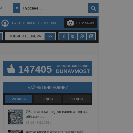
И
РУСЕНСКИ РЕПОРТЕРИ
СНИМАЙ
НОВИНИТЕ ВЧЕРА
55
147405
ФЕНОВЕ ХАРЕСВАТ
DUNAVMOST
НАЙ-ЧЕТЕНИ НОВИНИ
24 ЧАСА
7 ДНИ
30 ДНИ
Обявиха жълт код за силен дъжд в 4
области на...
18:14 | 8.8.2026 г.
Хорхе Меси е човекът, оказал най-