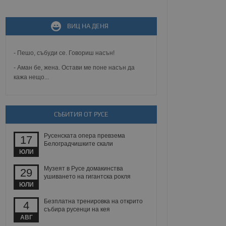
не, зададена от уеб
 ASP.NET MVC
спре неразрешеното
ВИЦ НА ДЕНЯ
т, известно като
тове. Той не съдържа
щожава при затваряне
- Пешо, събуди се. Говориш насън!
ение на съгласието на
- Аман бе, жена. Остави ме поне насън да
ст за тяхното
кажа нещо...
а данни за съгласието
ични политики и
антира, че техните
 сесии.
аничаване между хората
СЪБИТИЯ ОТ РУСЕ
а, за да се правят
хния уебсайт.
Русенската опера превзема
17
Белоградчишките скали
сигнализира на
ЮЛИ
 на бисквитките,
а съответствие и
Музеят в Русе домакинства
29
ндарти и
ушиването на гигантска рокля
ЮЛИ
ck и предоставя
требител използва
Безплатна тренировка на открито
4
йният потребител може
събира русенци на кея
 уебсайт.
АВГ