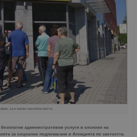
София, са в малки населени места
9 безплатни административни услуги в клонове на
ята за социално подпомагане и Агенцията по заетостта.