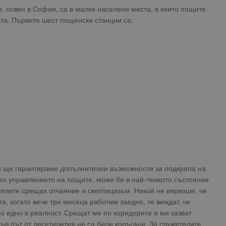
е, освен в София, са в малки населени места, в които пощите
та. Първите шест пощенски станции са:
и ще гарантираме допълнителни възможности за подкрепа на
оех управлението на пощите, може би в най-тежкото състояние
телите срещах отчаяние и скептицизъм. Никой не вярваше, че
, когато вече три месеца работим заедно, те виждат, че
о едно в реалност. Срещат ме по коридорите и ми казват
ъв път от десетилетия не са били излъгани. За служителите