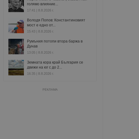
голямо влияние...
17:41 | 8.8.2026 г.
Володя Попов: Константиновият
мост е едно от...
15:43 | 8.8.2026 г.
Румъния потопи втора баржа в
Дунав
13:05 | 8.8.2026 г.
Земната кора край България се
движи на юг с до 2...
16:35 | 8.8.2026 г.
РЕКЛАМА