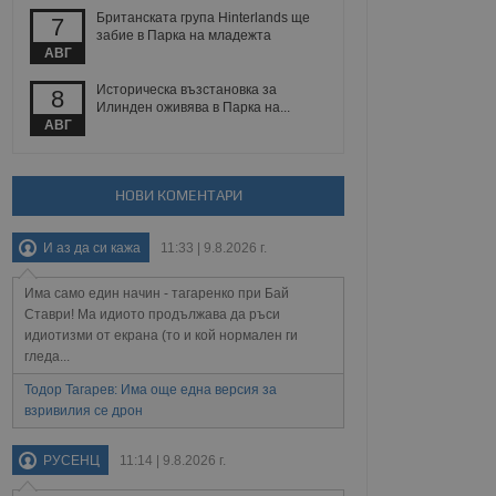
Британската група Hinterlands ще
7
забие в Парка на младежта
АВГ
Описание
Историческа възстановка за
8
ребителски
елското поведение и
Илинден оживява в Парка на...
раници на сайта. Тя
яване на сайта. Тя
не на прегледи на
АВГ
формация, която е
взаимодействат с
нкционалност в целия
прекарано на
редпочитанията на
 сайтове; тя може
НОВИ КОМЕНТАРИ
остта на социалните
тора на сайта.
използва новата или
елски взаимодействия
нето и потребителския
И аз да си кажа
11:33 | 9.8.2026 г.
Има само един начин - тагаренко при Бай
рез събиране на данни
 помага за
Ставри! Ма идиото продължава да ръси
отребителите се
идиотизми от екрана (то и кой нормален ги
тапите на тестване.
гледа...
тистически данни,
 броя на посещенията,
Тодор Тагарев: Има още една версия за
 са били заредени.
взривилия се дрон
елския опит.
я за потребителското
РУСЕНЦ
11:14 | 9.8.2026 г.
, за да се
екламните съобщения