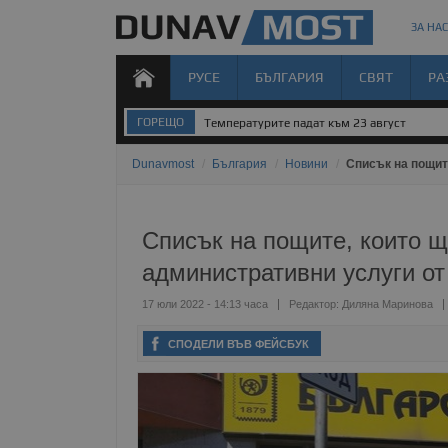
ЗА НАС
РУСЕ
БЪЛГАРИЯ
СВЯТ
РА
ГОРЕЩО
Температурите падат към 23 август
Dunavmost
/
България
/
Новини
/
Списък на пощит
Списък на пощите, които щ
административни услуги от
17 юли 2022 - 14:13 часа
Редактор:
Диляна Маринова
СПОДЕЛИ ВЪВ ФЕЙСБУК