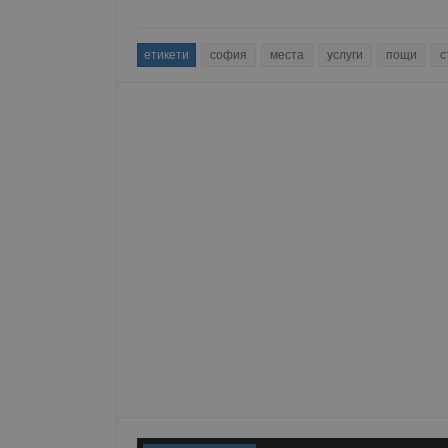
__RequestVerificationT
етикети
софия
места
услуги
пощи
с
VISITOR_PRIVACY_MET
__cf_bm
receive-cookie-depreca
ASP.NET_SessionId