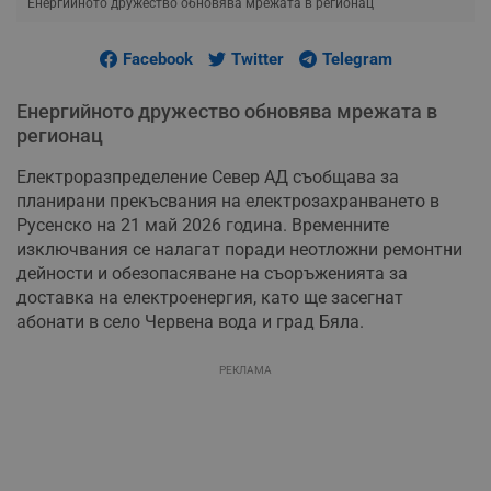
Енергийното дружество обновява мрежата в регионац
Facebook
Twitter
Telegram
Енергийното дружество обновява мрежата в
регионац
Електроразпределение Север АД съобщава за
планирани прекъсвания на електрозахранването в
Русенско на 21 май 2026 година. Временните
изключвания се налагат поради неотложни ремонтни
дейности и обезопасяване на съоръженията за
доставка на електроенергия, като ще засегнат
абонати в село Червена вода и град Бяла.
РЕКЛАМА