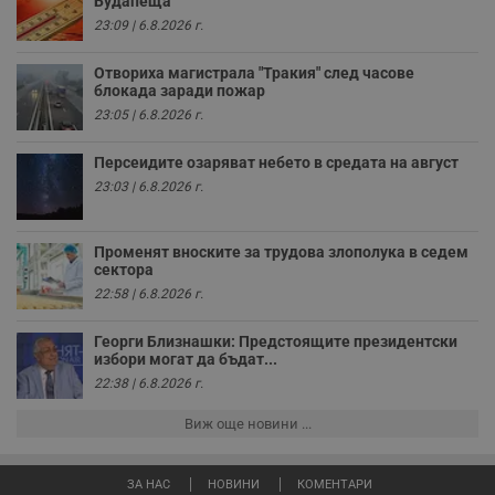
Будапеща
п
23:09 | 6.8.2026 г.
к
ч
п
Отвориха магистрала "Тракия" след часове
с
б
блокада заради пожар
23:05 | 6.8.2026 г.
__cf_bm
29
Т
Cloudflare Inc.
минути
с
.twitter.com
59
р
Персеидите озаряват небето в средата на август
секунди
м
б
23:03 | 6.8.2026 г.
о
у
п
о
Променят вноските за трудова злополука в седем
и
сектора
т
22:58 | 6.8.2026 г.
receive-cookie-deprecation
.hit.gemius.pl
1 година
Т
с
с
Георги Близнашки: Предстоящите президентски
н
избори могат да бъдат...
н
22:38 | 6.8.2026 г.
п
б
п
Виж още новини ...
с
о
с
а
ЗА НАС
НОВИНИ
КОМЕНТАРИ
р