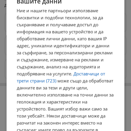
вашите данни
дружеството 0700 1 61 61.
Ние и нашите партньори използваме
бисквитки и подобни технологии, за да
Следвай ни в Google News
→
съхраняваме и получаваме достъп до
информация на вашето устройство и да
обработваме лични данни, като вашия IP
адрес, уникални идентификатори и данни
Предпочитани източници
→
за сърфиране, за персонализирани реклами
и съдържание, измерване на реклами и
съдържание, анализ на аудиторията и
Изпращайте снимки и информация на
news@dunavmost.com
подобряване на услугите.
Доставчици от
трети страни (723)
може също да обработват
данните ви за тези и други цели,
РЕКЛАМА
включително използване на точни данни за
геолокация и характеристики на
устройството. Вашият избор важи само за
този уебсайт. Някои доставчици може да
разчитат на законен интерес вместо на
съгласие; имате право да възразите в