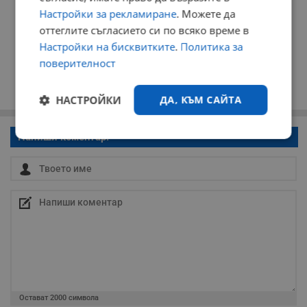
Настройки за рекламиране
. Можете да
оттеглите съгласието си по всяко време в
Настройки на бисквитките
.
Политика за
поверителност
НАСТРОЙКИ
ДА, КЪМ САЙТА
Напиши коментар!
Строго
Ефективност
необходимо
Таргетиране
Функционалност
Некласифицирани
Остават
2000
символа