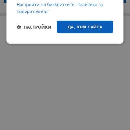
Настройки на бисквитките
.
Политика за
по-горе в полето "Твоето име". Никаква лична информация за вас
няма да бъде съхранявана при нас или показвана на други
поверителност
потребители.
РЕКЛАМА
НАСТРОЙКИ
ДА, КЪМ САЙТА
Строго
Ефективност
необходимо
Таргетиране
Функционалност
Некласифицирани