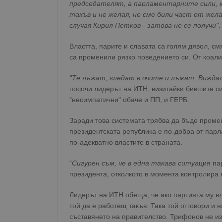
председателят, а парламентарните сили, ко
такъв и не желая, не сме били част от жел
случая Кирил Петков - затова не се получи"
.
Властта, парите и славата са голям дявол, с
са променили рязко поведението си. От коали
"Те лъжат, гледат в очите и лъжат. Виждал
посочи лидерът на ИТН, визитайки бившите си
"несимпатични" обаче и ПП, и ГЕРБ.
Заради това системата трябва да бъде проме
президентската република е по-добра от парл
по-адекватно властите в страната.
"
Сигурен съм, че в една такава ситуа
ция па
президента, отколкото в момента контролира
Лидерът на ИТН обеща, че ако партията му в
той да е работещ такъв. Така той отговори и 
съставянето на правителство. Трифонов не и