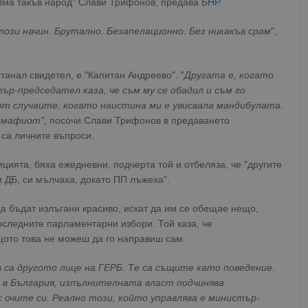
"Има такъв народ" Слави Трифонов, предава
БНР.
 този начин. Брутално. Безапелационно. Без никакъв срам
",
танал свидетел, е "Капитан Андреево". "
Другата е, когато
р-председател каза, че съм му се обадил и съм го
от случаите, когато наистина ми е увисвала мандибулата.
м мафиот"
, посочи Слави Трифонов в предаването
 са личните въпроси.
цията, бяха ежедневни, подчерта той и отбеляза, че "другите
 ДБ, си мълчаха, докато ПП лъжеха".
да бъдат излъгани красиво, искат да им се обещае нещо,
оследните парламентарни избори. Той каза, че
ащото това не можеш да го направиш сам:
са другото лице на ГЕРБ. Те са същите като поведение.
ва в България, изпълнителната власт подчинява
с очите си. Реално този, който управлява е министър-