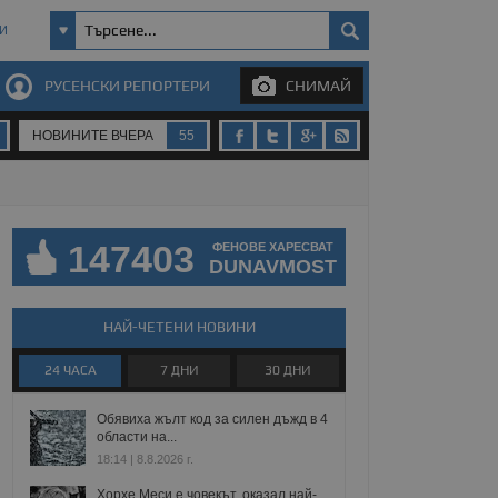
И
РУСЕНСКИ РЕПОРТЕРИ
СНИМАЙ
НОВИНИТЕ ВЧЕРА
55
147403
ФЕНОВЕ ХАРЕСВАТ
DUNAVMOST
НАЙ-ЧЕТЕНИ НОВИНИ
24 ЧАСА
7 ДНИ
30 ДНИ
Обявиха жълт код за силен дъжд в 4
области на...
18:14 | 8.8.2026 г.
Хорхе Меси е човекът, оказал най-