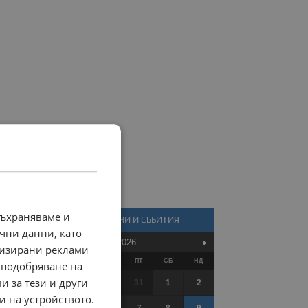
съхраняваме и
КАЛЕНДАР - НОВИНИ И СЪБИТИЯ
чни данни, като
Август
2026
лизирани реклами
ПО
ВТ
СР
ЧТ
ПТ
СБ
НД
 подобряване на
и за тези и други
27
28
29
30
31
1
2
и на устройството.
3
4
5
6
7
8
9