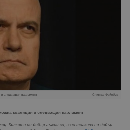
я в следващия парламент
Снимка: Фейсбук
зможна коалиция в следващия парламент
жец. Колкото по-добър лъжец си, явно толкова по-добър