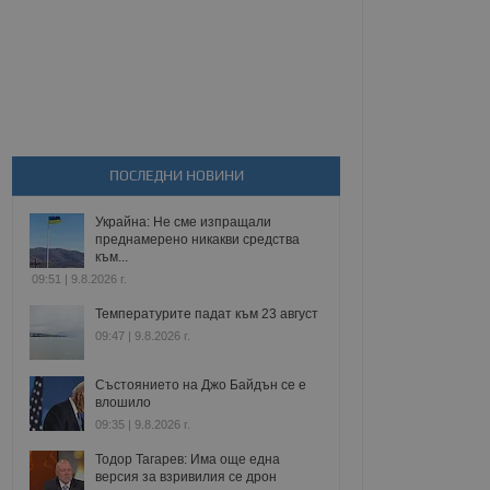
ПОСЛЕДНИ НОВИНИ
Украйна: Не сме изпращали
преднамерено никакви средства
към...
09:51 | 9.8.2026 г.
Температурите падат към 23 август
09:47 | 9.8.2026 г.
Състоянието на Джо Байдън се е
влошило
09:35 | 9.8.2026 г.
Тодор Тагарев: Има още една
версия за взривилия се дрон