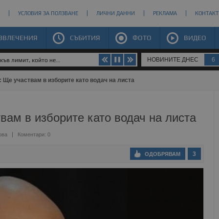
УСЛОВИЯ ЗА ПОЛЗВАНЕ
ЛИЧНИ ДАННИ
РЕКЛАМА
КОНТАКТ
ЗВЛЕЧЕНИЯ
СЪБИТИЯ
ФОТО
ВИДЕО
НОВИНИТЕ ДНЕС
6
ъв лимит, който не...
 Ще участвам в изборите като водач на листа
ам в изборите като водач на листа
ова
Коментари: 0
3
ОДОБРЯВАМ