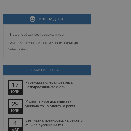
не, зададена от уеб
 ASP.NET MVC
спре неразрешеното
т, известно като
ВИЦ НА ДЕНЯ
тове. Той не съдържа
щожава при затваряне
- Пешо, събуди се. Говориш насън!
ение на съгласието на
ст за тяхното
- Аман бе, жена. Остави ме поне насън да
а данни за съгласието
ични политики и
кажа нещо...
антира, че техните
 сесии.
аничаване между хората
а, за да се правят
СЪБИТИЯ ОТ РУСЕ
хния уебсайт.
Русенската опера превзема
17
сигнализира на
Белоградчишките скали
 на бисквитките,
ЮЛИ
а съответствие и
ндарти и
Музеят в Русе домакинства
29
ушиването на гигантска рокля
ck и предоставя
ЮЛИ
требител използва
йният потребител може
Безплатна тренировка на открито
4
 уебсайт.
събира русенци на кея
АВГ