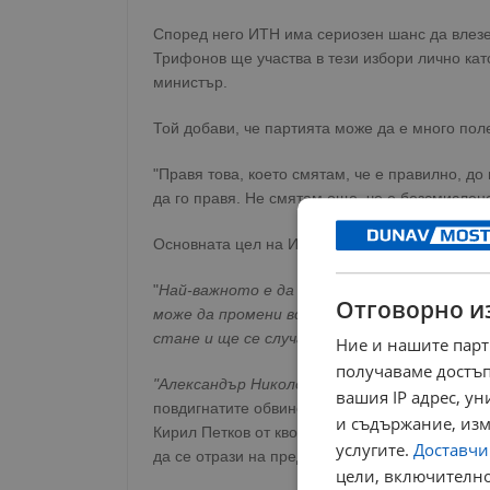
Според него ИТН има сериозен шанс да влез
Трифонов ще участва в тези избори лично като
министър.
Той добави, че партията може да е много пол
"Правя това, което смятам, че е правилно, до
да го правя. Не смятам още, че е безсмислено
Основната цел на ИТН в парламента ще бъде
"
Най-важното е да бъдем гарант за това, к
Отговорно и
може да промени всичко. Сега ние ще бъдем
стане и ще се случат решенията, каквито и
Ние и нашите парт
получаваме достъп
"Александър Николов е професионалист, аз м
вашия IP адрес, у
повдигнатите обвинения срещу длъжности лиц
и съдържание, изм
Кирил Петков от квотата на ИТН. Според него 
услугите.
Доставчиц
да се отрази на предизборната ситуация и то
цели, включително