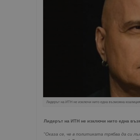
Лидерът на ИТН не изключи нито една възможна коалици
Лидерът на ИТН не изключи нито една въ
"
Оказа се, че в политиката трябва да си лъ