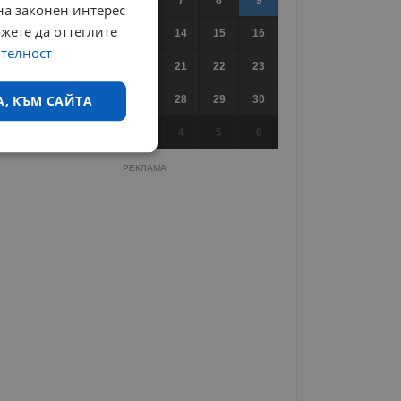
на законен интерес
ожете да оттеглите
10
11
12
13
14
15
16
ителност
17
18
19
20
21
22
23
А, КЪМ САЙТА
24
25
26
27
28
29
30
31
1
2
3
4
5
6
екласифицирани
РЕКЛАМА
ифицирани
 влизане и управление