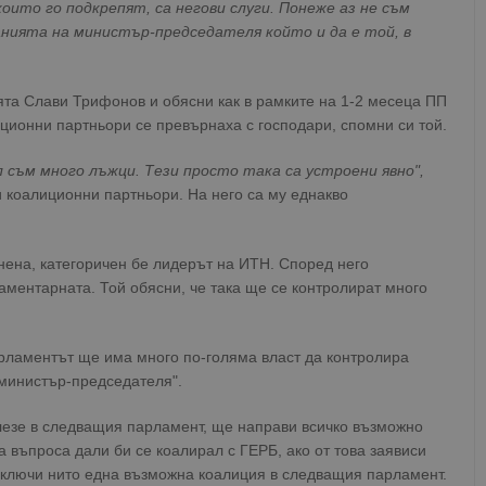
ито го подкрепят, са негови слуги. Понеже аз не съм
анията на министър-председателя който и да е той, в
мята Слави Трифонов и обясни как в рамките на 1-2 месеца ПП
ционни партньори се превърнаха с господари, спомни си той.
 съм много лъжци. Тези просто така са устроени явно",
 коалиционни партньори. На него са му еднакво
нена, категоричен бе лидерът на ИТН. Според него
аментарната. Той обясни, че така ще се контролират много
рламентът ще има много по-голяма власт да контролира
 министър-председателя".
лезе в следващия парламент, ще направи всичко възможно
на въпроса дали би се коалирал с ГЕРБ, ако от това заявиси
зключи нито една възможна коалиция в следващия парламент.