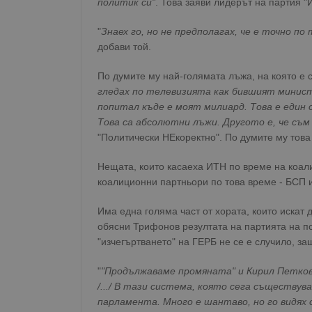
политик си"
. Това заяви лидерът на партия 
"
Знаех го, но не предполагах, че е точно по
добави той.
По думите му най-голямата лъжа, на която е с
гледах по телевизията как бившият министъ
попитал къде е моят милиард. Това е един 
Това са абсолютни лъжи. Другото е, че съ
"Политически НЕкоректно". По думите му това
Нещата, които касаеха ИТН по време на коали
коалиционни партньори по това време - БСП и
Има една голяма част от хората, които искат 
обясни Трифонов резултата на партията на п
"изчегъртването" на ГЕРБ не се е случило, з
"
"Продължаваме промяната" и Кирил Петков 
/.../ В тази система, която сега съществу
парламента. Много е шантаво, но го видях 