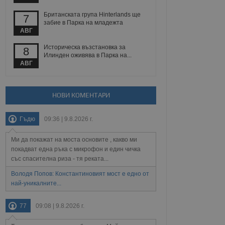
Британската група Hinterlands ще
7
забие в Парка на младежта
Описание
АВГ
ребителски
елското поведение и
Историческа възстановка за
8
раници на сайта. Тя
яване на сайта. Тя
не на прегледи на
Илинден оживява в Парка на...
формация, която е
взаимодействат с
АВГ
нкционалност в целия
прекарано на
редпочитанията на
 сайтове; тя може
остта на социалните
тора на сайта.
използва новата или
НОВИ КОМЕНТАРИ
елски взаимодействия
нето и потребителския
Гъдю
09:36 | 9.8.2026 г.
рез събиране на данни
 помага за
Ми да покажат на моста основите , какво ми
отребителите се
покадват една ръка с микрофон и един чичка
тапите на тестване.
със спасителна риза - тя реката...
тистически данни,
Володя Попов: Константиновият мост е едно от
 броя на посещенията,
 са били заредени.
най-уникалните...
елския опит.
я за потребителското
77
09:08 | 9.8.2026 г.
, за да се
екламните съобщения