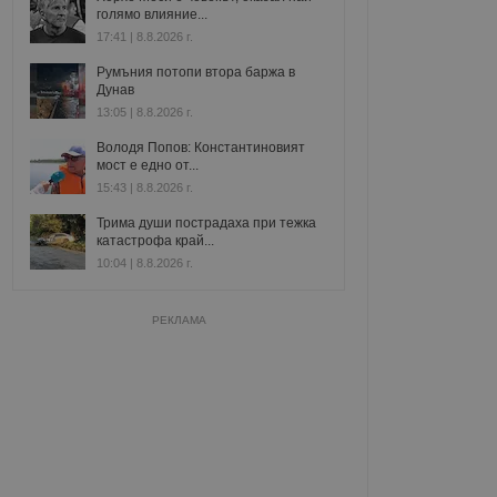
голямо влияние...
17:41 | 8.8.2026 г.
Румъния потопи втора баржа в
Дунав
13:05 | 8.8.2026 г.
Володя Попов: Константиновият
мост е едно от...
15:43 | 8.8.2026 г.
Трима души пострадаха при тежка
катастрофа край...
10:04 | 8.8.2026 г.
РЕКЛАМА