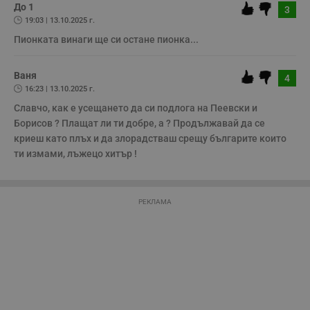
A
потребители.
До 1
3
т
19:03 | 13.10.2025 г.
е
д
Пионката винаги ще си остане пионка...
н
п
с
у
Ваня
4
и
16:23 | 13.10.2025 г.
ф
н
Славчо, как е усещането да си подлога на Пеевски и 
м
Т
Борисов ? Плащат ли ти добре, а ? Продължавай да се 
и
криеш като плъх и да злорадстваш срещу българите които 
п
у
ти измами, лъжецо хитър !
з
б
VISITOR_PRIVACY_METADATA
5 месеца
Т
YouTube
4
с
.youtube.com
РЕКЛАМА
седмици
с
с
п
и
п
т
в
с
з
с
п