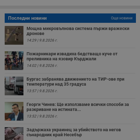
о
с
а
р
Последни новини
Още новини
у
з
Мощна микровълнова система пържи вражески
з
дронове
п
14:29 | 9.8.2026 г.
ASP.NET_SessionId
Сесия
Т
Microsoft
с
Corporation
D
www.dunavmost.com
Пожарникари извадиха бедстващо куче от
п
преливника на язовир Кърджали
и
т
14:02 | 9.8.2026 г.
к
п
и
Бургас забранява движението на ТИР-ове при
у
температури над 35 градуса
р
к
13:57 | 9.8.2026 г.
п
д
д
Георги Чинев: Ще използваме всички способи за
п
разкриване на истината...
у
13:52 | 9.8.2026 г.
Задържаха украинец за убийството на негов
сънародник край Несебър