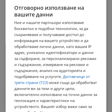
Отговорно използване на
вашите данни
Ние и нашите партньори използваме
бисквитки и подобни технологии, за да
съхраняваме и получаваме достъп до
информация на вашето устройство и да
обработваме лични данни, като вашия IP
адрес, уникални идентификатори и данни
за сърфиране, за персонализирани реклами
и съдържание, измерване на реклами и
съдържание, анализ на аудиторията и
подобряване на услугите.
Доставчици от
трети страни (723)
може също да обработват
данните ви за тези и други цели,
включително използване на точни данни за
Следвай ни в Google News
→
геолокация и характеристики на
устройството. Вашият избор важи само за