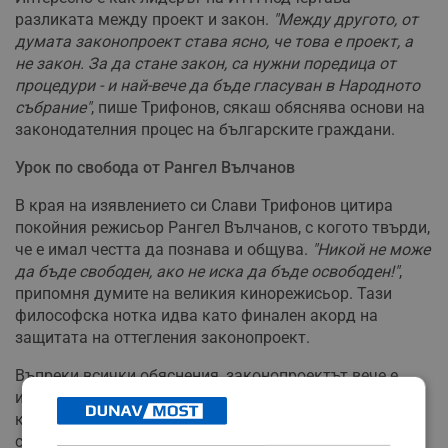
разликата между проект и закон.
"Между другото, от
думата законопроект става ясно, че това е проект, а
не закон. За да стане закон, са нужни поредица от
процедури - и най-вече да бъде гласуван в Народното
събрание"
, пише Трифонов, сякаш обяснява основи на
законодателния процес на българските граждани.
Урок по свобода от Рангел Вълчанов
В края на изявлението си Слави Трифонов цитира
покойния режисьор Рангел Вълчанов, с когото твърди,
че е имал честта да познава и общува.
"Никой не може
да бъде свободен, ако не иска да бъде освободен!"
,
припомня думите на великия кинорежисьор. Тази
философска нотка идва като финален акорд на
защитата на оттегления законопроект.
Въпреки всички обяснения, законопроектът вече е
история. Остава въпросът дали наистина 99% от
коментиралите не са го чели, или просто не са били
съгласни с написаното в него.