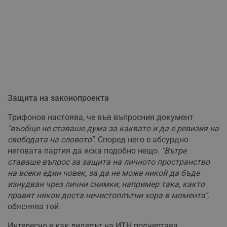
Защита на законопроекта
Трифонов настоява, че във въпросния документ
"въобще не ставаше дума за каквато и да е ревизия на
свободата на словото"
. Според него е абсурдно
неговата партия да иска подобно нещо.
"Вътре
ставаше въпрос за защита на личното пространство
на всеки един човек, за да не може никой да бъде
изнудван чрез лични снимки, например така, както
правят някои доста нечистоплътни хора в момента"
,
обяснява той.
Интересно е как лидерът на ИТН подчертава