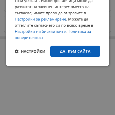
този уебсайт. Някои доставчици може да
Предпочитани източници
→
разчитат на законен интерес вместо на
съгласие; имате право да възразите в
Настройки за рекламиране
. Можете да
Изпращайте снимки и информация на
оттеглите съгласието си по всяко време в
news@dunavmost.com
Настройки на бисквитките
.
Политика за
поверителност
РЕКЛАМА
НАСТРОЙКИ
ДА, КЪМ САЙТА
Строго
Ефективност
необходимо
Таргетиране
Функционалност
Некласифицирани