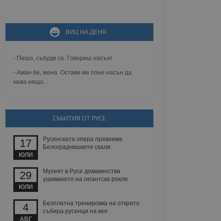
не, зададена от уеб
 ASP.NET MVC
ВИЦ НА ДЕНЯ
спре неразрешеното
т, известно като
тове. Той не съдържа
щожава при затваряне
- Пешо, събуди се. Говориш насън!
- Аман бе, жена. Остави ме поне насън да
ение на съгласието на
ст за тяхното
кажа нещо...
а данни за съгласието
ични политики и
антира, че техните
 сесии.
СЪБИТИЯ ОТ РУСЕ
аничаване между хората
а, за да се правят
хния уебсайт.
Русенската опера превзема
17
Белоградчишките скали
ЮЛИ
сигнализира на
 на бисквитките,
Музеят в Русе домакинства
а съответствие и
29
ушиването на гигантска рокля
ндарти и
ЮЛИ
ck и предоставя
Безплатна тренировка на открито
4
требител използва
събира русенци на кея
йният потребител може
АВГ