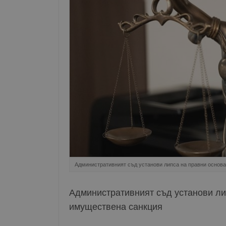
Административният съд установи липса на правни основ
Административният съд установи ли
имуществена санкция