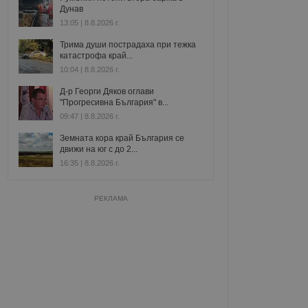
Дунав
13:05 | 8.8.2026 г.
Трима души пострадаха при тежка
катастрофа край...
10:04 | 8.8.2026 г.
Д-р Георги Дяков оглави
"Прогресивна България" в...
09:47 | 8.8.2026 г.
Земната кора край България се
движи на юг с до 2...
16:35 | 8.8.2026 г.
РЕКЛАМА