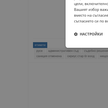
цели, включително
Вашият избор важи
вместо на съгласие
съгласието си по в
НАСТРОЙКИ
етикети
Строго
русе
административен съд
съдебно решени
необходимо
санкция отменена
сириус стар бг еоод
нищо
Строго н
Строго необходимите б
на акаунта. Уебсайтът 