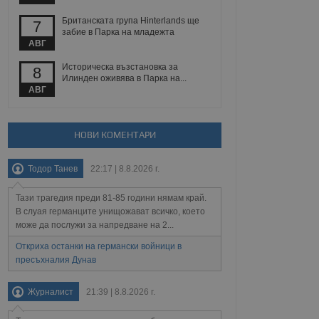
 уебсайт.
Британската група Hinterlands ще
7
забие в Парка на младежта
АВГ
Описание
Историческа възстановка за
8
Илинден оживява в Парка на...
ребителски
елското поведение и
АВГ
раници на сайта. Тя
яване на сайта. Тя
не на прегледи на
формация, която е
взаимодействат с
нкционалност в целия
прекарано на
редпочитанията на
НОВИ КОМЕНТАРИ
 сайтове; тя може
остта на социалните
тора на сайта.
използва новата или
елски взаимодействия
Тодор Танев
22:17 | 8.8.2026 г.
нето и потребителския
Тази трагедия преди 81-85 години нямам край.
рез събиране на данни
В слуая германците унищожават всичко, което
 помага за
може да послужи за напредване на 2...
отребителите се
тапите на тестване.
Откриха останки на германски войници в
тистически данни,
пресъхналия Дунав
 броя на посещенията,
 са били заредени.
елския опит.
Журналист
21:39 | 8.8.2026 г.
я за потребителското