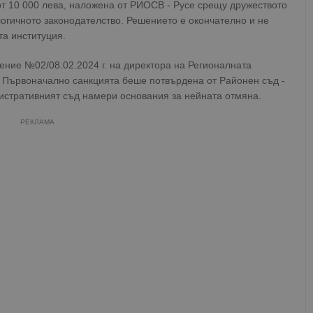
от 10 000 лева, наложена от РИОСВ - Русе срещу дружеството
огичното законодателство. Решението е окончателно и не
а институция.
ение №02/08.02.2024 г. на директора на Регионалната
. Първоначално санкцията беше потвърдена от Районен съд -
нистративният съд намери основания за нейната отмяна.
РЕКЛАМА