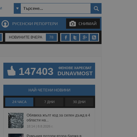
И
РУСЕНСКИ РЕПОРТЕРИ
СНИМАЙ
НОВИНИТЕ ВЧЕРА
78
147403
ФЕНОВЕ ХАРЕСВАТ
DUNAVMOST
НАЙ-ЧЕТЕНИ НОВИНИ
24 ЧАСА
7 ДНИ
30 ДНИ
Обявиха жълт код за силен дъжд в 4
области на...
18:14 | 8.8.2026 г.
Румъния потопи втора баржа в