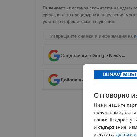
Решението илюстрира сложността на админист
среда, където процедурните нарушения могат
установени фактически нарушения.
Изпращайте снимки и информация на
n
Следвай ни в Google News
→
Добави ни в предпочитани източ
Отговорно и
РЕКЛАМА
Ние и нашите парт
получаваме достъп
вашия IP адрес, у
и съдържание, изм
услугите.
Доставчиц