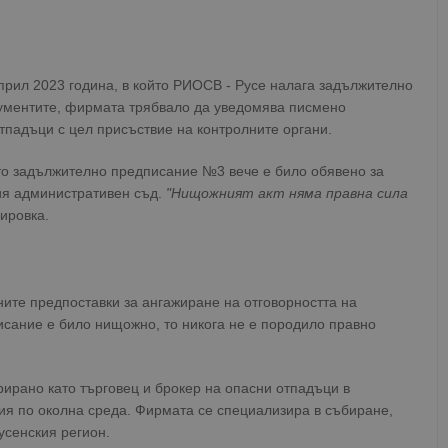
април 2023 година, в който РИОСВ - Русе налага задължително
ументите, фирмата трябвало да уведомява писмено
тпадъци с цел присъствие на контролните органи.
ото задължително предписание №3 вече е било обявено за
ия административен съд.
"Нищожният акт няма правна сила
вировка.
ите предпоставки за ангажиране на отговорността на
исание е било нищожно, то никога не е породило правно
ирано като търговец и брокер на опасни отпадъци в
ия по околна среда. Фирмата се специализира в събиране,
усенския регион.