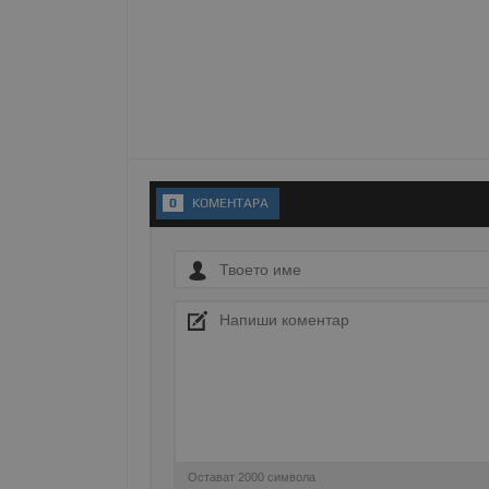
Име
__RequestVerificationT
VISITOR_PRIVACY_MET
0
KОМЕНТАРA
__cf_bm
receive-cookie-depreca
ASP.NET_SessionId
Остават
2000
символа