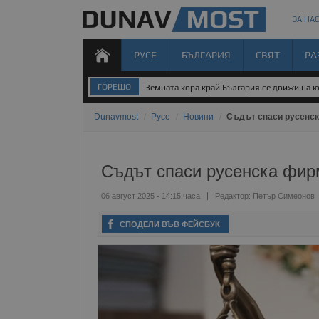
ЗА НАС
РУСЕ
БЪЛГАРИЯ
СВЯТ
РА
ГОРЕЩО
Земната кора край България се движи на 
Dunavmost
/
Русе
/
Новини
/
Съдът спаси русенск
Съдът спаси русенска фирм
06 август 2025 - 14:15 часа
Редактор:
Петър Симеонов
СПОДЕЛИ ВЪВ ФЕЙСБУК