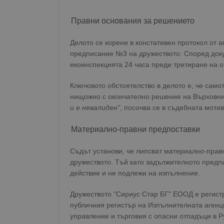
Правни основания за решението
Делото се корени в констативен протокол от 
предписание №3 на дружеството. Според док
екоинспекцията 24 часа преди третиране на о
Ключовото обстоятелство в делото е, че сам
нищожно с окончателно решение на Върховн
и е невалиден"
, посочва се в съдебната моти
Материално-правни предпоставки
Съдът установи, че липсват материално-правн
дружеството. Тъй като задължителното предп
действие и не подлежи на изпълнение.
Дружеството "Сириус Стар БГ" ЕООД е регистр
публичния регистър на Изпълнителната агенц
управление и търговия с опасни отпадъци в Р