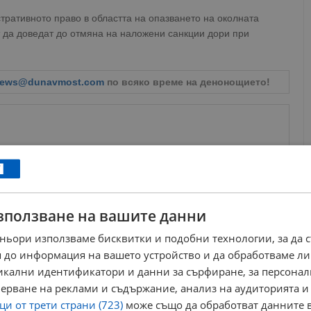
ративното право в областта на опазването на околната
 да доведат до отмяна на наложени санкции дори при
ews@dunavmost.com
по всяко време на денонощието!
ници в Google
→
зползване на вашите данни
Още по темата
ньори използваме бисквитки и подобни технологии, за да 
 до информация на вашето устройство и да обработваме ли
Иван Белчев: Цианиди и химикали заплашват
здравето на русенци
никални идентификатори и данни за сърфиране, за персона
14:23 | 18.11.2025 г.
ерване на реклами и съдържание, анализ на аудиторията и
Съдът отхвърли жалбата на Драгомир Драганов
и от трети страни (723)
може също да обработват данните в
срещу конкурса за...