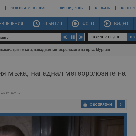
УСЛОВИЯ ЗА ПОЛЗВАНЕ
ЛИЧНИ ДАННИ
РЕКЛАМА
КОНТАКТ
ЗВЛЕЧЕНИЯ
СЪБИТИЯ
ФОТО
ВИДЕО
НОВИНИТЕ ДНЕС
107
злато
психиатрия мъжа, нападнал метеоролозите на връх Мургаш
ия мъжа, нападнал метеоролозите на
Коментари: 1
0
ОДОБРЯВАМ