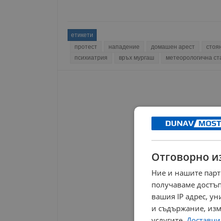
етикети
протест
нападение
домашен арест
стоя
психиатрия
връх мургаш
метеорологична ст
Отговорно и
Ние и нашите парт
получаваме достъп
вашия IP адрес, у
и съдържание, изм
услугите.
Доставчиц