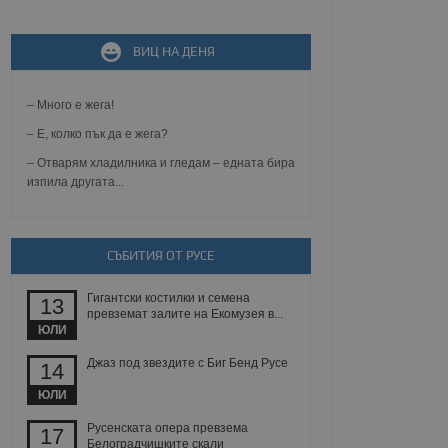
не, зададена от уеб
ВИЦ НА ДЕНЯ
 ASP.NET MVC
спре неразрешеното
т, известно като
тове. Той не съдържа
– Много е жега!
щожава при затваряне
– Е, колко пък да е жега?
ение на съгласието на
– Отварям хладилника и гледам – едната бира
ст за тяхното
изпила другата...
а данни за съгласието
ични политики и
антира, че техните
 сесии.
СЪБИТИЯ ОТ РУСЕ
аничаване между хората
а, за да се правят
хния уебсайт.
Гигантски костилки и семена
13
превземат залите на Екомузея в...
сигнализира на
ЮЛИ
 на бисквитките,
а съответствие и
Джаз под звездите с Биг Бенд Русе
14
ндарти и
ЮЛИ
ck и предоставя
требител използва
Русенската опера превзема
17
йният потребител може
Белоградчишките скали