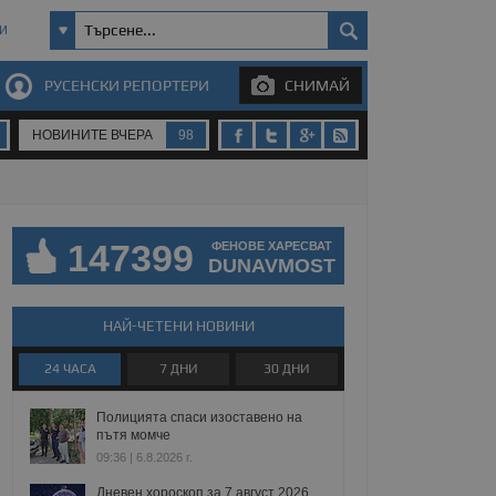
И
РУСЕНСКИ РЕПОРТЕРИ
СНИМАЙ
НОВИНИТЕ ВЧЕРА
98
147399
ФЕНОВЕ ХАРЕСВАТ
DUNAVMOST
НАЙ-ЧЕТЕНИ НОВИНИ
24 ЧАСА
7 ДНИ
30 ДНИ
Полицията спаси изоставено на
пътя момче
09:36 | 6.8.2026 г.
Дневен хороскоп за 7 август 2026