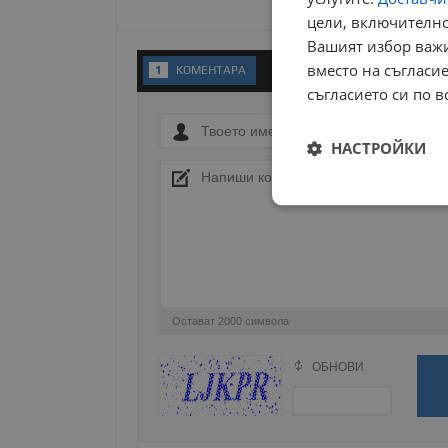
цели, включително
Вашият избор важи
вместо на съгласие
1
KОМЕНТАРA
съгласието си по в
НАСТРОЙКИ
Строго
необходимо
Остават
2000
символа
Строго н
ОБНОВИ
Поради зачестилите злоупотреби в сайта, 
изискваме да се идентифицирате с Google 
Строго необходимите б
на акаунта. Уебсайтът 
Натискайки на Google бутона коментарът 