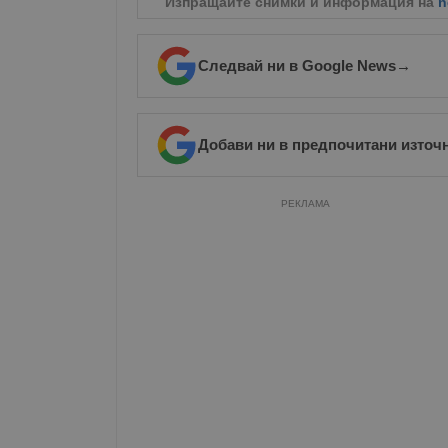
Изпращайте снимки и информация на
n
Следвай ни в Google News
→
Добави ни в предпочитани източ
РЕКЛАМА