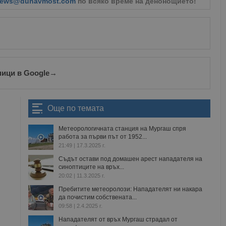
ews@dunavmost.com
по всяко време на денонощието!
ници в Google
→
Още по темата
Метеорологичната станция на Мургаш спря
работа за първи път от 1952...
21:49 | 17.3.2025 г.
Съдът остави под домашен арест нападателя на
синоптиците на връх...
20:02 | 11.3.2025 г.
Пребитите метеоролози: Нападателят ни накара
да почистим собствената...
09:58 | 2.4.2025 г.
Нападателят от връх Мургаш страдал от