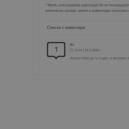
попълнили по-горе в полето "Твоето име".
Име
* Моля, използвайте кирилица! Не се толерират 
съхранявана при нас или показвана на дру
етническа основа, както и коментари написани с
__RequestVerificationT
Списък с коментари
Аз
VISITOR_PRIVACY_MET
1
13:34 | 18.3.2025 г.
Значи няма да го съдят, и виновен 
__cf_bm
receive-cookie-depreca
ASP.NET_SessionId