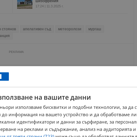
шизофрения
17:24 | 11.3.2025 г.
н стоянов
апелативен съд
метеоролози
мургаш
анция
РЕКЛАМА
зползване на вашите данни
ньори използваме бисквитки и подобни технологии, за да 
 до информация на вашето устройство и да обработваме ли
никални идентификатори и данни за сърфиране, за персона
ерване на реклами и съдържание, анализ на аудиторията и
и от трети страни (723)
може също да обработват данните в