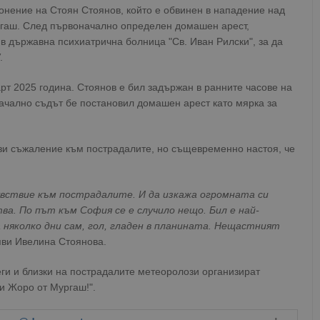
онение на Стоян Стоянов, който е обвинен в нападение над
ргаш. След първоначално определен домашен арест,
в държавна психиатрична болница "Св. Иван Рилски", за да
.
рт 2025 година. Стоянов е бил задържан в ранните часове на
начално съдът бе постановил домашен арест като мярка за
зи съжаление към пострадалите, но същевременно настоя, че
чувствие към пострадалите. И да изкажа огромната си
ва. По път към София се е случило нещо. Бил е най-
 няколко дни сам, гол, гладен в планината. Нещастният
аяви Ивелина Стоянова.
ги и близки на пострадалите метеоролози организират
и Жоро от Мургаш!".