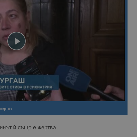
 жертва
синът ѝ също е жертва