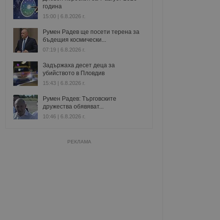
година
15:00 | 6.8.2026 г.
Румен Радев ще посети терена за
бъдещия космически...
07:19 | 6.8.2026 г.
Задържаха десет деца за
убийството в Пловдив
15:43 | 6.8.2026 г.
Румен Радев: Търговските
дружества обявяват...
10:46 | 6.8.2026 г.
РЕКЛАМА