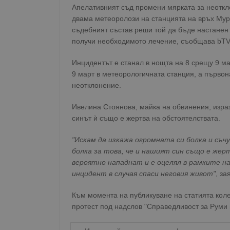
Апелативният съд промени мярката за неоткл
двама метеоролози на станцията на връх Му
съдебният състав реши той да бъде настанен 
получи необходимото лечение, съобщава bTV
Инцидентът е станал в нощта на 8 срещу 9 ма
9 март в метеорологичната станция, а първо
неотклонение.
Ивелина Стоянова, майка на обвинения, изра
синът ѝ също е жертва на обстоятелствата.
"Искам да изкажа огромната си болка и съ
болка за това, че и нашият син също е жерт
вероятно нападнат и е оцелял в рамките на
инцидент в случая спаси неговия живот"
, з
Към момента на публикуване на статията коле
протест под надслов "Справедливост за Руми 