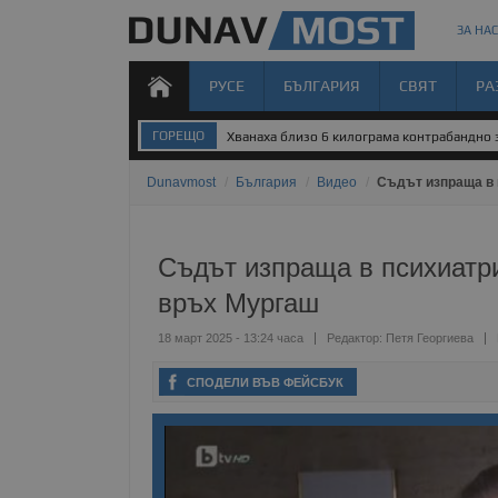
ЗА НАС
РУСЕ
БЪЛГАРИЯ
СВЯТ
РА
ГОРЕЩО
Хванаха близо 6 килограма контрабандно 
Dunavmost
/
България
/
Видео
/
Съдът изпраща в 
Съдът изпраща в психиатр
връх Мургаш
18 март 2025 - 13:24 часа
Редактор:
Петя Георгиева
СПОДЕЛИ ВЪВ ФЕЙСБУК