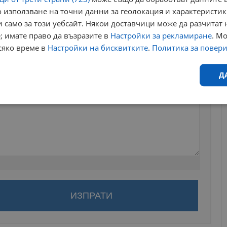
 използване на точни данни за геолокация и характеристик
 само за този уебсайт. Някои доставчици може да разчитат 
; имате право да възразите в
Настройки за рекламиране
. М
сяко време в
Настройки на бисквитките
.
Политика за повер
Д
Ефективност
Таргетиране
Функционалност
Н
еобходимо
Ефективност
Таргетиране
Функционалност
Неклас
за да оставите анонимен коментар или да гласувате
акаунт.
исквитки позволяват основната функционалност на уебсайта, като потребителско
не може да се използва правилно без строго необходими бисквитки.
ви ще бъде публикуван анонимно под псевдонима който сте