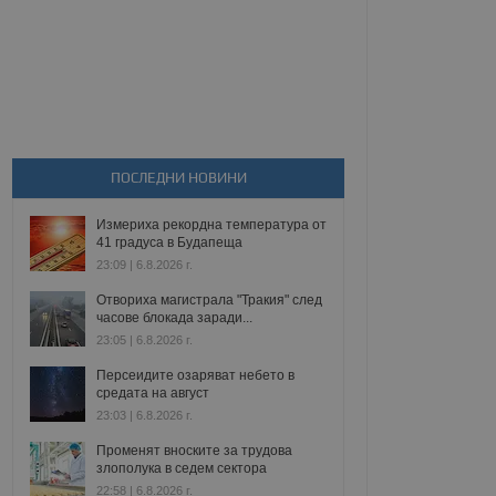
ПОСЛЕДНИ НОВИНИ
Измериха рекордна температура от
41 градуса в Будапеща
23:09 | 6.8.2026 г.
Отвориха магистрала "Тракия" след
часове блокада заради...
23:05 | 6.8.2026 г.
Персеидите озаряват небето в
средата на август
23:03 | 6.8.2026 г.
Променят вноските за трудова
злополука в седем сектора
22:58 | 6.8.2026 г.