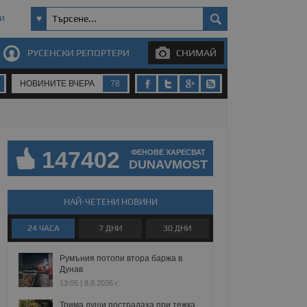
И
РУСЕНСКИ РЕПОРТЕРИ
СНИМАЙ
НОВИНИТЕ ВЧЕРА
78
147402
ФЕНОВЕ ХАРЕСВАТ
DUNAVMOST
НАЙ-ЧЕТЕНИ НОВИНИ
24 ЧАСА
7 ДНИ
30 ДНИ
Румъния потопи втора баржа в
Дунав
13:05 | 8.8.2026 г.
Трима души пострадаха при тежка