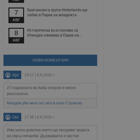
Британската група Hinterlands ще
7
забие в Парка на младежта
АВГ
Описание
Историческа възстановка за
8
Илинден оживява в Парка на...
ребителски
елското поведение и
раници на сайта. Тя
яване на сайта. Тя
АВГ
не на прегледи на
формация, която е
взаимодействат с
нкционалност в целия
прекарано на
редпочитанията на
 сайтове; тя може
НОВИ КОМЕНТАРИ
остта на социалните
тора на сайта.
използва новата или
елски взаимодействия
dgd
19:17 | 8.8.2026 г.
нето и потребителския
27-годишната му баба сигурно е много
рез събиране на данни
 помага за
разстроена.
отребителите се
тапите на тестване.
Младеж уби чичо си с кол в село Странско
тистически данни,
 броя на посещенията,
Око
17:36 | 8.8.2026 г.
 са били заредени.
елския опит.
Има шепа доволни които ще продават водата
я за потребителското
на свръх печалби. Държавните и частни
, за да се