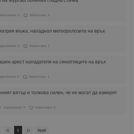
 на Мургаш обявява гладна стачка
аресвания: 6
Коментари: 4
иатрия мъжа, нападнал метеоролозите на връх
аресвания: 0
Коментари: 1
ашен арест нападателя на синоптиците на връх
аресвания: 0
Коментари: 1
ният вятър е толкова силен, че не могат да измерят
Харесвания: 0
Коментари: 0
⟨⟨
1
⟩⟩
Край