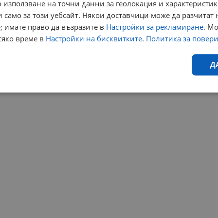
 използване на точни данни за геолокация и характеристик
 само за този уебсайт. Някои доставчици може да разчитат 
; имате право да възразите в
Настройки за рекламиране
. М
сяко време в
Настройки на бисквитките
.
Политика за повер
Д
Ефективност
Таргетиране
Функционалност
Н
еобходимо
Ефективност
Таргетиране
Функционалност
Неклас
исквитки позволяват основната функционалност на уебсайта, като потребителско
не може да се използва правилно без строго необходими бисквитки.
Валиден
Доставчик
/
Домейн
Описание