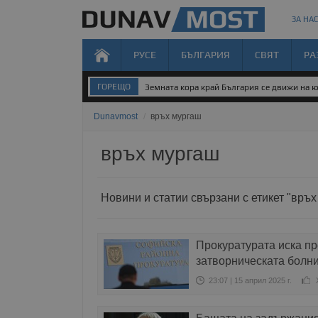
ЗА НАС
РУСЕ
БЪЛГАРИЯ
СВЯТ
РА
ГОРЕЩО
Земната кора край България се движи на 
Dunavmost
/
връх мургаш
връх мургаш
Новини и статии свързани с етикет "връ
Прокуратурата иска п
затворническата болн
23:07 | 15 април 2025 г.