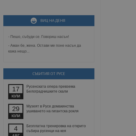
не, зададена от уеб
 ASP.NET MVC
спре неразрешеното
ВИЦ НА ДЕНЯ
т, известно като
тове. Той не съдържа
щожава при затваряне
- Пешо, събуди се. Говориш насън!
ение на съгласието на
- Аман бе, жена. Остави ме поне насън да
ст за тяхното
кажа нещо...
а данни за съгласието
ични политики и
антира, че техните
 сесии.
СЪБИТИЯ ОТ РУСЕ
аничаване между хората
а, за да се правят
хния уебсайт.
Русенската опера превзема
17
Белоградчишките скали
сигнализира на
ЮЛИ
 на бисквитките,
а съответствие и
Музеят в Русе домакинства
29
ндарти и
ушиването на гигантска рокля
ЮЛИ
ck и предоставя
требител използва
Безплатна тренировка на открито
4
йният потребител може
събира русенци на кея
 уебсайт.
АВГ