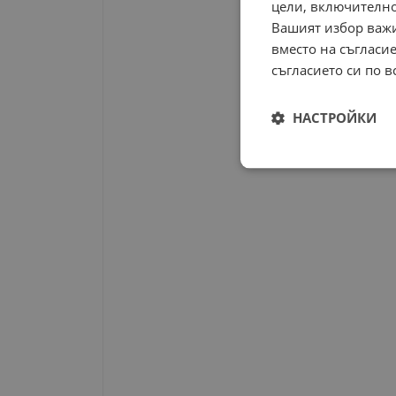
цели, включително
Вашият избор важи
вместо на съгласие
съгласието си по в
НАСТРОЙКИ
Строго
необходимо
Строго н
Строго необходимите б
на акаунта. Уебсайтът 
Име