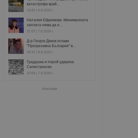
катастрофа край...
10:04 | 8.8.2026 г.
Наталия Ефремова: Минималната
заплата няма да е...
21:03 | 7.8.2026 г.
Д-р Георги Дяков оглави
"Прогресивна България" в...
09:47 | 8.8.2026 г.
Градушка и порой удариха
Силистренско
20:09 | 7.8.2026 г.
РЕКЛАМА