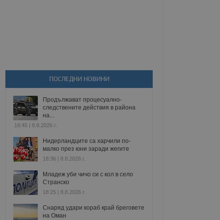
ПОСЛЕДНИ НОВИНИ
Продължават процесуално-
следствените действия в района
на...
18:45 | 8.8.2026 г.
Нидерландците са харчили по-
малко през юни заради жегите
18:36 | 8.8.2026 г.
Младеж уби чичо си с кол в село
Странско
18:25 | 8.8.2026 г.
Снаряд удари кораб край бреговете
на Оман