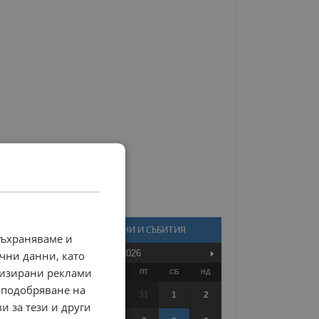
КАЛЕНДАР - НОВИНИ И СЪБИТИЯ
съхраняваме и
Август
2026
чни данни, като
лизирани реклами
ПО
ВТ
СР
ЧТ
ПТ
СБ
НД
 подобряване на
27
28
29
30
31
1
2
и за тези и други