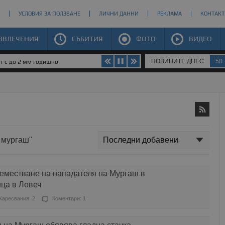
УСЛОВИЯ ЗА ПОЛЗВАНЕ
ЛИЧНИ ДАННИ
РЕКЛАМА
КОНТАКТ
ЗВЛЕЧЕНИЯ
СЪБИТИЯ
ФОТО
ВИДЕО
НОВИНИТЕ ДНЕС
50
юг с до 2 мм годишно
х мургаш"
реместване на нападателя на Мургаш в
ица в Ловеч
Харесвания: 2
Коментари: 1