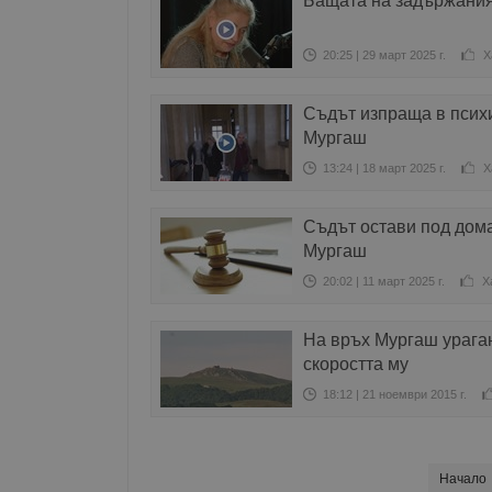
Бащата на задържания
20:25 | 29 март 2025 г.
Х
Съдът изпраща в псих
Мургаш
13:24 | 18 март 2025 г.
Х
Съдът остави под дом
Мургаш
20:02 | 11 март 2025 г.
Х
На връх Мургаш ураган
скоростта му
18:12 | 21 ноември 2015 г.
Начало