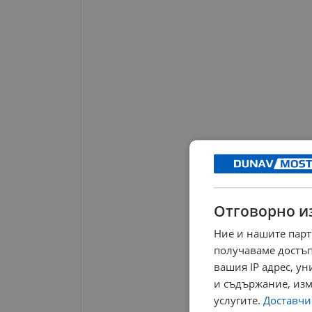
Отговорно и
Ние и нашите парт
получаваме достъп
вашия IP адрес, у
и съдържание, изм
услугите.
Доставчиц