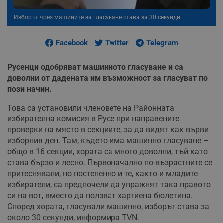
Изборът чрез машините за гласуване става за 30 секунди
Facebook
Twitter
Telegram
Русенци одобряват машинното гласуване и са
доволни от дадената им възможност за гласуват по
пози начин.
Това са установили членовете на Районната
избирателна комисия в Русе при направените
проверки на място в секциите, за да видят как върви
изборния ден. Там, където има машинно гласуване –
общо в 16 секции, хората са много доволни, тъй като
става бързо и лесно. Първоначално по-възрастните се
притеснявали, но постепенно и те, както и младите
избиратели, са предпочели да упражнят така правото
си на вот, вместо да ползват хартиена бюлетина.
Според хората, гласували машинно, изборът става за
около 30 секунди, информира TVN.