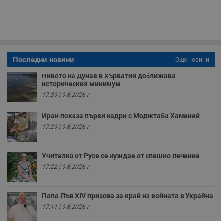
Строго необходимите бисквитки позволяват основната
функционалност на уебсайта, като потребителско
влизане и управление на акаунта. Уебсайтът не може да
се използва правилно без строго необходими
бисквитки.
Валиден
Последни новини
Още новини
Име
Доставчик
/
Домейн
О
до
Нивото на Дунав в Хърватия доближава
__RequestVerificationToken
Сесия
Т
Microsoft
историческия минимум
п
Corporation
ф
17:39 | 9.8.2026 г.
www.dunavmost.com
з
п
и
Иран показа първи кадри с Моджтаба Хаменей
п
17:29 | 9.8.2026 г.
A
т
е
д
Учителка от Русе се нуждае от спешно лечение
н
п
17:22 | 9.8.2026 г.
с
у
и
ф
Папа Лъв XIV призова за край на войната в Украйна
н
м
17:11 | 9.8.2026 г.
Т
и