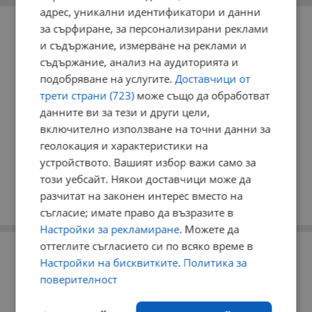
адрес, уникални идентификатори и данни
РЕКЛАМА
за сърфиране, за персонализирани реклами
и съдържание, измерване на реклами и
съдържание, анализ на аудиторията и
подобряване на услугите.
Доставчици от
трети страни (723)
може също да обработват
данните ви за тези и други цели,
включително използване на точни данни за
геолокация и характеристики на
устройството. Вашият избор важи само за
този уебсайт. Някои доставчици може да
разчитат на законен интерес вместо на
съгласие; имате право да възразите в
Настройки за рекламиране
. Можете да
оттеглите съгласието си по всяко време в
РЕКЛАМА
Настройки на бисквитките
.
Политика за
поверителност