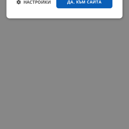
НАСТРОЙКИ
ДА, КЪМ САЙТА
Строго
Ефективност
необходимо
Таргетиране
Функционалност
Некласифицирани
Строго необходимо
Ефективност
Таргетиране
Функционалност
Некласифицирани