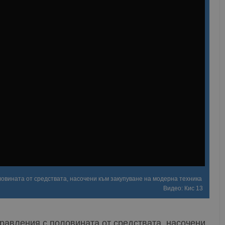
овината от средствата, насочени към закупуване на модерна техника
Видео: Кис 13
равления с половината от средствата, насочени