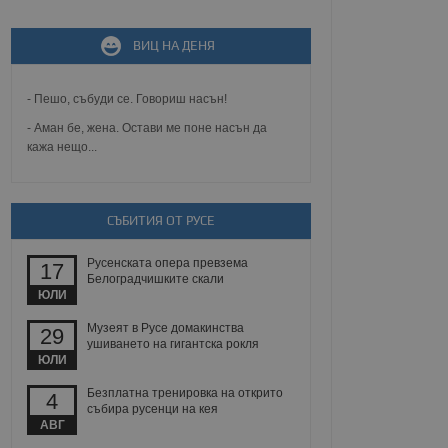
не, зададена от уеб
 ASP.NET MVC
ВИЦ НА ДЕНЯ
спре неразрешеното
т, известно като
тове. Той не съдържа
щожава при затваряне
- Пешо, събуди се. Говориш насън!
- Аман бе, жена. Остави ме поне насън да
ение на съгласието на
кажа нещо...
ст за тяхното
а данни за съгласието
ични политики и
антира, че техните
 сесии.
СЪБИТИЯ ОТ РУСЕ
аничаване между хората
а, за да се правят
Русенската опера превзема
17
хния уебсайт.
Белоградчишките скали
ЮЛИ
сигнализира на
 на бисквитките,
Музеят в Русе домакинства
29
а съответствие и
ушиването на гигантска рокля
ндарти и
ЮЛИ
Безплатна тренировка на открито
4
ck и предоставя
събира русенци на кея
требител използва
йният потребител може
АВГ
 уебсайт.