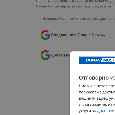
Проектът ще продължи своето изпълнение до 3
Русенския университет като едно от десетте 
Изпращайте снимки и информация на
n
Следвай ни в Google News
→
Добави ни в предпочитани източ
РЕКЛАМА
Отговорно и
Ние и нашите парт
получаваме достъп
вашия IP адрес, у
и съдържание, изм
услугите.
Доставчиц