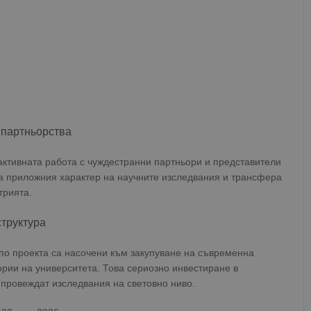
 партньорства
 активната работа с чуждестранни партньори и представители
за приложния характер на научните изследвания и трансфера
трията.
труктура
о проекта са насочени към закупуване на съвременна
рии на университета. Това сериозно инвестиране в
 провеждат изследвания на световно ниво.