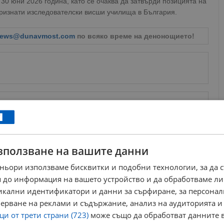
0 юни 2026 година, като се очаква да затвърди позицията на
признати изследователски висши училища в България.
ews@dunavmost.com
по всяко време на денонощието!
ници в Google
→
Още по темата
зползване на вашите данни
Посланикът на Индия посети Русенския
ньори използваме бисквитки и подобни технологии, за да 
университет
 до информация на вашето устройство и да обработваме ли
15:16 | 15.5.2025 г.
никални идентификатори и данни за сърфиране, за персона
Обмислят промяна на финансирането във
висшето образование
ерване на реклами и съдържание, анализ на аудиторията и
15:19 | 18.6.2024 г.
и от трети страни (723)
може също да обработват данните в
Русенският университет минава изцяло на онлайн