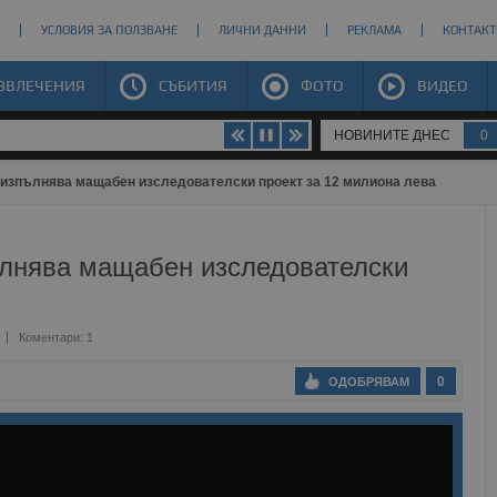
УСЛОВИЯ ЗА ПОЛЗВАНЕ
ЛИЧНИ ДАННИ
РЕКЛАМА
КОНТАКТ
ЗВЛЕЧЕНИЯ
СЪБИТИЯ
ФОТО
ВИДЕО
НОВИНИТЕ ДНЕС
0
 изпълнява мащабен изследователски проект за 12 милиона лева
ълнява мащабен изследователски
Коментари: 1
0
ОДОБРЯВАМ