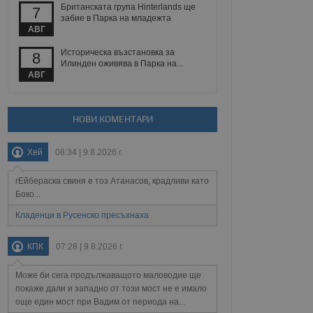
Британската група Hinterlands ще
7
забие в Парка на младежта
АВГ
Описание
Историческа възстановка за
8
Илинден оживява в Парка на...
АВГ
ребителски
елското поведение и
раници на сайта. Тя
яване на сайта. Тя
не на прегледи на
формация, която е
взаимодействат с
нкционалност в целия
прекарано на
НОВИ КОМЕНТАРИ
редпочитанията на
 сайтове; тя може
остта на социалните
тора на сайта.
използва новата или
Хей
08:34 | 9.8.2026 г.
елски взаимодействия
нето и потребителския
гЕйбераска свиня е тоз Атанасов, крадливи като
Боко...
рез събиране на данни
 помага за
Кладенци в Русенско пресъхнаха
отребителите се
тапите на тестване.
КПК
07:28 | 9.8.2026 г.
тистически данни,
 броя на посещенията,
 са били заредени.
Може би сега продължаващото маловодие ще
елския опит.
покаже дали и западно от този мост не е имало
я за потребителското
още един мост при Вадим от периода на...
, за да се