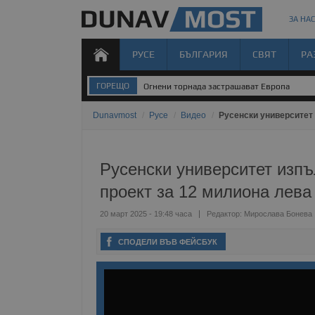
ЗА НАС
РУСЕ
БЪЛГАРИЯ
СВЯТ
РА
ГОРЕЩО
Дневен хороскоп за 9 август 2026 година
Dunavmost
/
Русе
/
Видео
/
Русенски университет
Русенски университет изп
проект за 12 милиона лева
20 март 2025 - 19:48 часа
Редактор:
Мирослава Бонева
СПОДЕЛИ ВЪВ ФЕЙСБУК