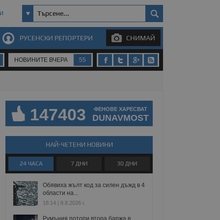
И
РУСЕНСКИ РЕПОРТЕРИ
СНИМАЙ
НОВИНИТЕ ВЧЕРА
55
147403
ФЕНОВЕ ХАРЕСВАТ
DUNAVMOST
НАЙ-ЧЕТЕНИ НОВИНИ
24 ЧАСА
7 ДНИ
30 ДНИ
Обявиха жълт код за силен дъжд в 4
области на...
18:14 | 8.8.2026 г.
Румъния потопи втора баржа в