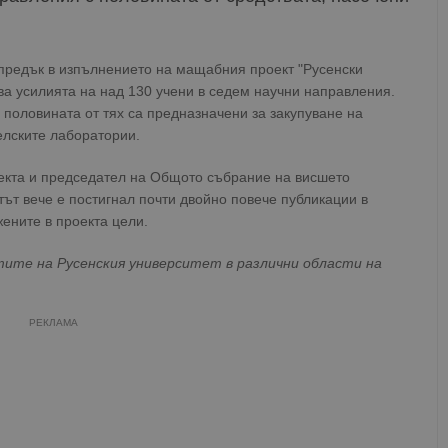
апредък в изпълнението на мащабния проект "Русенски
ва усилията на над 130 учени в седем научни направления.
 половината от тях са предназначени за закупуване на
елските лаборатории.
екта и председател на Общото събрание на висшето
тът вече е постигнал почти двойно повече публикации в
ените в проекта цели.
тите на Русенския университет в различни области на
РЕКЛАМА