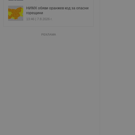
НИМХ обяви оранжев код за опасни
горещини
13:46 | 7.8.2026 г.
РЕКЛАМА