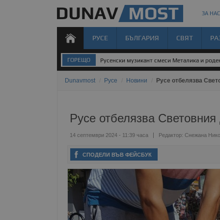
ЗА НАС
РУСЕ
БЪЛГАРИЯ
СВЯТ
РА
ГОРЕЩО
Русенски музикант смеси Металика и род
Dunavmost
/
Русе
/
Новини
/
Русе отбелязва Свет
Русе отбелязва Световния
14 септември 2024 - 11:39 часа
Редактор:
Снежана Ник
СПОДЕЛИ ВЪВ ФЕЙСБУК