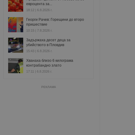
евроцента за...
18:12 | 6.8.2026 г.
Георги Рачев: Горещини до второ
пришествие
10:15 | 7.8.2026 г.
Задържаха десет деца за
убийството в Пловдив
15:43 | 6.8.2026 г.
Хванаха близо 6 килограма
контрабандно злато
17:11 | 6.8.2026 г.
РЕКЛАМА