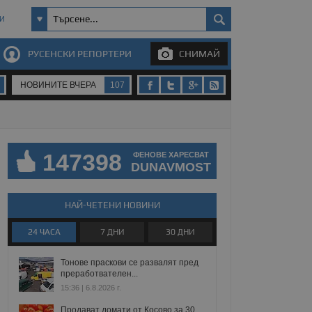
И
РУСЕНСКИ РЕПОРТЕРИ
СНИМАЙ
НОВИНИТЕ ВЧЕРА
107
147398
ФЕНОВЕ ХАРЕСВАТ
DUNAVMOST
НАЙ-ЧЕТЕНИ НОВИНИ
24 ЧАСА
7 ДНИ
30 ДНИ
Тонове праскови се развалят пред
преработвателен...
15:36 | 6.8.2026 г.
Продават домати от Косово за 30