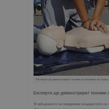
Експерти ще демонстрират техники за оказване на първа
Експерти ще демонстрират техники 
В забързаното ни ежедневие инцидентите са ч