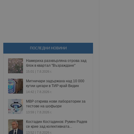
ПОСЛЕДНИ НОВИНИ
Намериха разхвърляна отрова зад
блок в квартал "Възраждане"
15:01 | 7.8.2026 г.
Митничари задържаха над 10 000
кутии цигари в ТИР край Видин
14:42 | 7.8.2026 г.
МВР открива нови лаборатории за
тестове на шофьори
13:59 | 7.8.2026 г.
Костадин Костадинов: Румен Радев
се крие зад колективната...
13:52 | 7.8.2026 г.