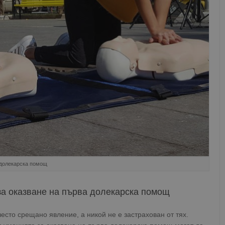
 долекарска помощ
за оказване на първа долекарска помощ
есто срещано явление, а никой не е застрахован от тях.