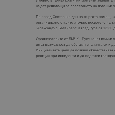
Именно в такива критични моменти знанията 
бъдат решаващи за спасяването на човешки ж
По повод Световния ден на първата помощ, ко
организирано открито ателие, посветено на 
"Александър Батенберг" в град Русе от 13:30 д
Организаторите от БМЧК - Русе канят всички 
имат възможност да обогатят знанията си и д
Инициативата цели да повиши обществената о
реакция при инциденти и да подготви граждан