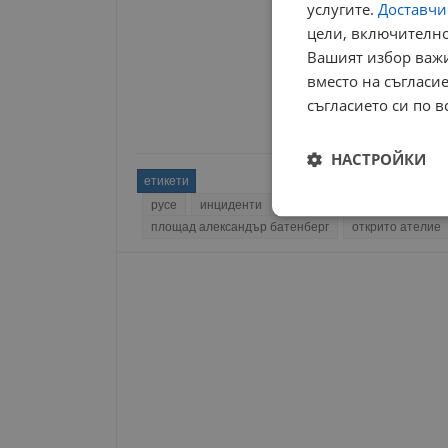
услугите.
Доставчиц
цели, включително
Вашият избор важи
вместо на съгласие
съгласието си по в
НАСТРОЙКИ
етикети
русе
инциденти
обучение
световен ден
Строго
площад александър батенберг
открито ателие
необходимо
Строго н
Строго необходимите б
на акаунта. Уебсайтът 