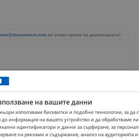
ews@dunavmost.com
по всяко време на денонощието!
ници в Google
→
зползване на вашите данни
Още по темата
ньори използваме бисквитки и подобни технологии, за да 
МВР и БЧК в Русе отбелязаха съвместно
Световния ден за възпоменание на...
 до информация на вашето устройство и да обработваме ли
14:52 | 16.11.2025 г.
никални идентификатори и данни за сърфиране, за персона
Русенските млади червенокръстци се отличиха в
ерване на реклами и съдържание, анализ на аудиторията и
национално състезание