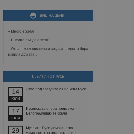
ВИЦ НА ДЕНЯ
не, зададена от уеб
 ASP.NET MVC
спре неразрешеното
т, известно като
– Много е жега!
тове. Той не съдържа
щожава при затваряне
– Е, колко пък да е жега?
– Отварям хладилника и гледам – едната бира
ение на съгласието на
изпила другата...
ст за тяхното
а данни за съгласието
ични политики и
антира, че техните
 сесии.
СЪБИТИЯ ОТ РУСЕ
аничаване между хората
а, за да се правят
хния уебсайт.
Джаз под звездите с Биг Бенд Русе
14
ЮЛИ
сигнализира на
 на бисквитките,
Русенската опера превзема
17
а съответствие и
Белоградчишките скали
ндарти и
ЮЛИ
ck и предоставя
Музеят в Русе домакинства
29
требител използва
ушиването на гигантска рокля