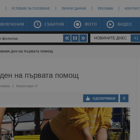
УСЛОВИЯ ЗА ПОЛЗВАНЕ
ЛИЧНИ ДАННИ
РЕКЛАМА
КОНТАКТ
ЗВЛЕЧЕНИЯ
СЪБИТИЯ
ФОТО
ВИДЕО
НОВИНИТЕ ДНЕС
41
ен фолклор
овния ден на първата помощ
 ден на първата помощ
олаева
Коментари: 0
0
ОДОБРЯВАМ