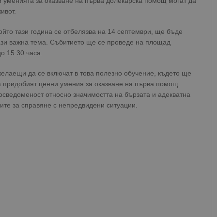
и уменията за оказване на първа долекарска помощ могат да
ивот.
йто тази година се отбелязва на 14 септември, ще бъде
тази важна тема. Събитието ще се проведе на площад
о 15:30 часа.
желаещи да се включат в това полезно обучение, където ще
а придобият ценни умения за оказване на първа помощ.
сведоменост относно значимостта на бързата и адекватна
ите за справяне с непредвидени ситуации.