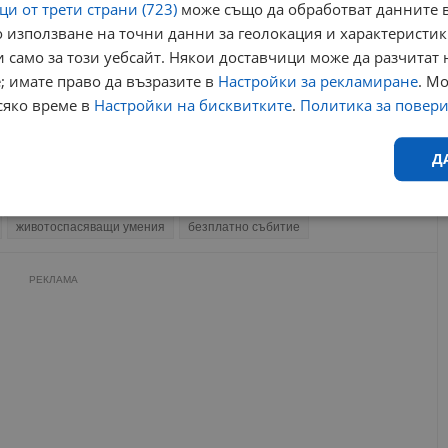
и от трети страни (723)
може също да обработват данните в
12:20 | 24.7.2024 г.
 използване на точни данни за геолокация и характеристик
Ученици от Русе се учат да рестартират сърце
 само за този уебсайт. Някои доставчици може да разчитат 
18:08 | 16.10.2023 г.
; имате право да възразите в
Настройки за рекламиране
. М
БЧК - Русе започва дистанционен курс по оказване
сяко време в
Настройки на бисквитките
.
Политика за повер
на първа помощ
18:51 | 8.2.2021 г.
Д
първа помощ
долекарска помощ
Ефективност
Таргетиране
Функционалност
Н
животоспасяващи умения
безплатно събитие
РЕКЛАМА
еобходимо
Ефективност
Таргетиране
Функционалност
Неклас
исквитки позволяват основната функционалност на уебсайта, като потребителско
не може да се използва правилно без строго необходими бисквитки.