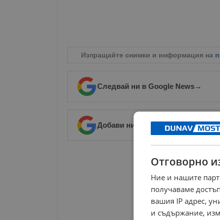
Изпращайте снимки и информация на
n
Следвай ни в Google News
→
Добави ни в предпочитани източ
РЕКЛАМА
Отговорно и
Ние и нашите парт
получаваме достъп
вашия IP адрес, у
и съдържание, изм