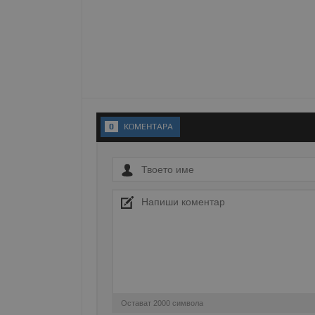
Име
__RequestVerificationT
VISITOR_PRIVACY_MET
0
KОМЕНТАРA
__cf_bm
receive-cookie-depreca
ASP.NET_SessionId
Остават
2000
символа