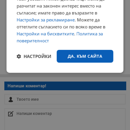
разчитат на законен интерес вместо на
съгласие; имате право да възразите в
Настройки за рекламиране
. Можете да
оттеглите съгласието си по всяко време в
Настройки на бисквитките
.
Политика за
поверителност
НАСТРОЙКИ
ДА, КЪМ САЙТА
Строго
Ефективност
необходимо
Напиши коментар!
Таргетиране
Функционалност
Некласифицирани