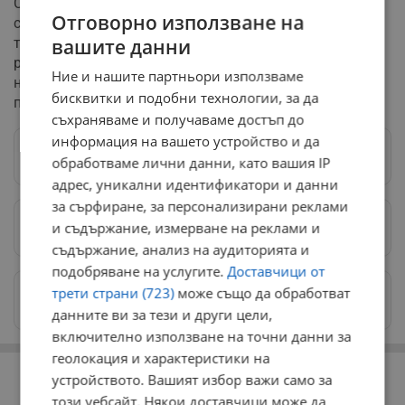
Според Конституцията, държавният глава има пълна
Отговорно използване на
свобода при избора на трета политическа сила. Ако и
този опит завърши с неуспех, което е най-
вашите данни
реалистичният сценарий, президентът ще трябва да
Ние и нашите партньори използваме
назначи служебно правителство и да насрочи нови
бисквитки и подобни технологии, за да
парламентарни избори в двумесечен срок.
съхраняваме и получаваме достъп до
информация на вашето устройство и да
Следвай ни в Google News
→
обработваме лични данни, като вашия IP
адрес, уникални идентификатори и данни
за сърфиране, за персонализирани реклами
и съдържание, измерване на реклами и
Предпочитани източници
→
съдържание, анализ на аудиторията и
подобряване на услугите.
Доставчици от
трети страни (723)
може също да обработват
Изпращайте снимки и информация на
news@dunavmost.com
данните ви за тези и други цели,
включително използване на точни данни за
геолокация и характеристики на
РЕКЛАМА
устройството. Вашият избор важи само за
този уебсайт. Някои доставчици може да