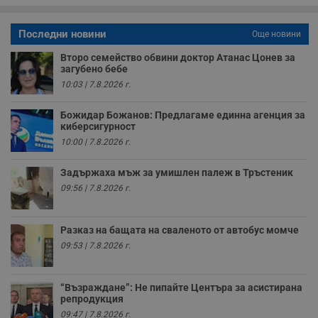
о
р
п
н
Последни новини
Още новини
п
к
Второ семейство обвини доктор Атанас Цонев за
ч
загубено бебе
п
с
10:03 | 7.8.2026 г.
б
__cf_bm
29
Т
Cloudflare Inc.
Божидар Божанов: Предлагаме единна агенция за
минути
с
.twitter.com
киберсигурност
59
р
секунди
м
10:00 | 7.8.2026 г.
б
о
у
Задържаха мъж за умишлен палеж в Тръстеник
п
09:56 | 7.8.2026 г.
о
и
т
Разказ на бащата на сваленото от автобус момче
receive-cookie-deprecation
.hit.gemius.pl
1 година
Т
с
09:53 | 7.8.2026 г.
с
н
н
п
“Възраждане”: Не пипайте Центъра за асистирана
б
репродукция
п
с
09:47 | 7.8.2026 г.