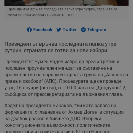
Президентът връчва последната папка утре сутрин, страната се
готви за нови избори
/ Снимка: БГНЕС
Facebook
Twitter
Telegram
Президентът връчва последната папка утре
сутрин, страната се готви за нови избори
Президентът Румен Радев избра да връчи третия и
последен проучвателен мандат за съставяне на
правителство на парламентарната група на „Алианс за
права и свободи“ (АПС). Процедурата ще се проведе
утре, 16 януари (петък), от 10:00 часа на „Дондуков“ 2,
съобщиха от прессекретариата на държавния глава.
Ходът на президента е знаков, тъй като залага на
формацията, оглавявана от Ахмед Доган, в ситуация
на дълбок разкол в бившето ДПС. Въпреки
конституционната възможност, политическите
анализатори и самите партии в 51-ото Народно