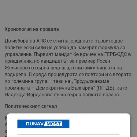
Хронология на провала
До избора на АПС се стигна, след като първите две
политически сили не успяха да намерят формула за
управление. Първият мандат бе връчен на ГЕРБ-СДС в
понеделник, но кандидатът за премиер Росен
Желязков го върна веднага, отчитайки липсата на
подкрепа. В сряда процедурата се повтори и с втората
по големина група – тази на „Продължаваме
промяната – Демократична България“ (ПП-ДБ), като
Надежда Йорданова също върна папката празна.
Политическият сигнал
Изборът на Радев да връчи третия мандат именно на
АПС, а не на „Възраждане“, БСП или ИТН, се разчита
като тактически ход в сложния политически пъзел.