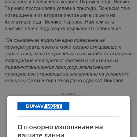
на закона и превишена скорост, Окръжен съд - Велико
Търново постановява условна присъда. По-късно тя е
потвърдена и от втората инстанция в лицето на
Апелативен съд - Велико Търново. Най-тежката
критика обаче пада върху държавното обвинение.
"За съжаление, видяхме едно поведение на
прокуратурата, което е меко казано смущаващо и
това е така, защото при липсата на жалба от страна на
подсъдимия и на протест съответно от страна на
първоинстанционния прокурор, апелативният
прокурор взе становище за намаляване на условното
осъждане"
, коментира възмутено адвокат Николов.
РЕКЛАМА
Отговорно използване на
вашите данни