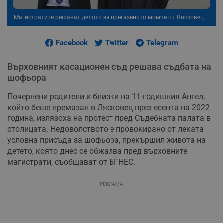
Магистратите решават делото за прегазеното момче от Лясковец
Facebook
Twitter
Telegram
Върховният касационен съд решава съдбата на
шофьора
Почернени родители и близки на 11-годишния Ангел,
който беше премазан в Лясковец през есента на 2022
година, излязоха на протест пред Съдебната палата в
столицата. Недоволството е провокирано от леката
условна присъда за шофьора, прекършил живота на
детето, която днес се обжалва пред върховните
магистрати, съобщават от БГНЕС.
РЕКЛАМА