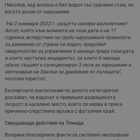
Николов, зад волана е бил водач със скромен стаж, но
богато досие от нарушения.
"На 2 ноември 2022 г. смъртта намери малолетният
Ангел, който към момента на тази дата е на 11
годинки, вследствие на грубо нарушаване правилата
за движение от страна на водач, придобил
свидетелство за управление 6 месеца преди тази дата,
в която настъпва инцидентът, за които 6 месеца,
обаче, същият е санкциониран 3 пъти за нарушения и
неспазване на Закона за движение по пътищата"
,
посочва юристът.
Експертните заключения по делото категорично
доказват, че водачът е превишил разрешената
скорост в населено място, което се явява в пряка
причинно-следствена връзка с фаталния край.
Смущаващи действия на Темида
Въпреки безспорните факти за системно неспазване