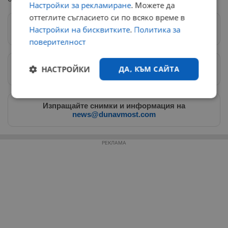
Настройки за рекламиране
. Можете да
оттеглите съгласието си по всяко време в
Настройки на бисквитките
.
Политика за
Следвай ни в Google News
→
поверителност
НАСТРОЙКИ
ДА, КЪМ САЙТА
Предпочитани източници
→
Строго
Ефективност
Изпращайте снимки и информация на
необходимо
news@dunavmost.com
РЕКЛАМА
Таргетиране
Функционалност
Некласифицирани