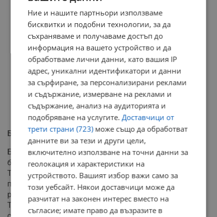
Ние и нашите партньори използваме
бисквитки и подобни технологии, за да
съхраняваме и получаваме достъп до
информация на вашето устройство и да
обработваме лични данни, като вашия IP
адрес, уникални идентификатори и данни
за сърфиране, за персонализирани реклами
и съдържание, измерване на реклами и
съдържание, анализ на аудиторията и
подобряване на услугите.
Доставчици от
трети страни (723)
може също да обработват
Борба за ефективно наказание
данните ви за тези и други цели,
Близките на малкия Ангел са категорични, че ще се
включително използване на точни данни за
борят докрай убиецът на пътя да влезе в затвора.
геолокация и характеристики на
Тяхното искане пред Върховния касационен съд е
устройството. Вашият избор важи само за
присъдата да бъде ефективна, тъй като в случая има
този уебсайт. Някои доставчици може да
редица утежняващи вината обстоятелства, които
разчитат на законен интерес вместо на
Темида трябва да вземе под внимание, за да въздаде
съгласие; имате право да възразите в
справедливост.