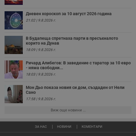
у
з
з
п
Дневен хороскоп за 10 август 2026 година
21:02 | 9.8.2026 г.
ASP.NET_SessionId
Сесия
Т
Microsoft
с
Corporation
D
www.dunavmost.com
п
В Будапеща спретнаха парти в пресъхналото
и
корито на Дунав
т
к
18:09 | 9.8.2026 г.
п
и
у
Ричард Алибегов: В заведение с таратор за 10 евро
р
- няма свободни...
к
п
18:03 | 9.8.2026 г.
д
д
п
Мон Дьо показа новия си дом, създаден от Нели
у
Сано
17:58 | 9.8.2026 г.
Виж още новини ...
Доставчик
/
Валиден
Валиден
Име
Име
Доставчик
/
Домейн
Описание
Описание
Домейн
Доставчик
/
до
Валиден
до
Име
Описание
ЗА НАС
НОВИНИ
КОМЕНТАРИ
Домейн
до
_sharedID
__Secure-
.dunavmost.com
.youtube.com
11
Тази бисквитка се
5 месеца
ROLLOUT_TOKEN
месеца 4
използва, за да се
4