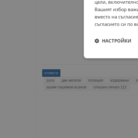
цели, включително
Вашият избор важи
вместо на съгласие
съгласието си по в
НАСТРОЙКИ
Строго
необходимо
етикети
русе
две могили
полиция
издирване
ашим ташимов асанов
спешен сигнал 112
Строго н
Строго необходимите б
на акаунта. Уебсайтът 
Име