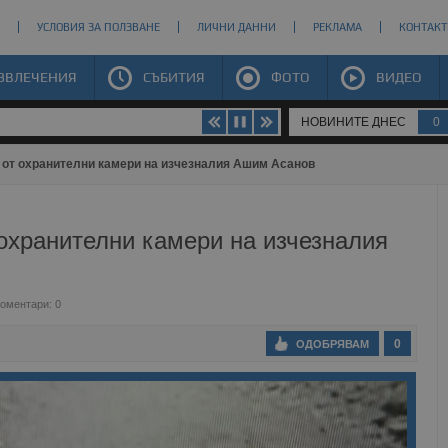
УСЛОВИЯ ЗА ПОЛЗВАНЕ
ЛИЧНИ ДАННИ
РЕКЛАМА
КОНТАКТ
ЗВЛЕЧЕНИЯ
СЪБИТИЯ
ФОТО
ВИДЕО
НОВИНИТЕ ДНЕС
0
 от охранителни камери на изчезналия Ашим Асанов
охранителни камери на изчезналия
оментари: 0
0
ОДОБРЯВАМ