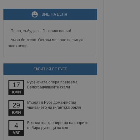
не, зададена от уеб
 ASP.NET MVC
ВИЦ НА ДЕНЯ
спре неразрешеното
т, известно като
тове. Той не съдържа
щожава при затваряне
- Пешо, събуди се. Говориш насън!
- Аман бе, жена. Остави ме поне насън да
ение на съгласието на
кажа нещо...
ст за тяхното
а данни за съгласието
ични политики и
антира, че техните
 сесии.
СЪБИТИЯ ОТ РУСЕ
аничаване между хората
а, за да се правят
Русенската опера превзема
17
хния уебсайт.
Белоградчишките скали
ЮЛИ
сигнализира на
 на бисквитките,
Музеят в Русе домакинства
29
а съответствие и
ушиването на гигантска рокля
ндарти и
ЮЛИ
Безплатна тренировка на открито
4
ck и предоставя
събира русенци на кея
требител използва
йният потребител може
АВГ
 уебсайт.