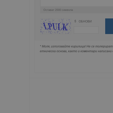
Остават
2000
символа
Име
Доставчи
Доста
Име
Име
Домейн
Доме
ОБНОВИ
Име
Поради зачестилите злоупотреби в сайта, 
__Secure-ROLLOUT_T
__gfp_s_64b
_sharedID
.dunavmo
.vbox
изискваме да се идентифицирате с Google 
cfzs_google-analytics_v
YSC
Натискайки на Google бутона коментарът 
__Secure-YNID
попълнили по-горе в полето "Твоето име".
VISITOR_INFO1_LIVE
g_state
* Моля, използвайте кирилица! Не се толерират 
съхранявана при нас или показвана на дру
FCCDCF
mid
.duna
Meta Pla
етническа основа, както и коментари написани с
cfz_google-analytics_v4
Inc.
_sharedID_cst
.duna
.instagra
Gtest
Gemiu
.hit.ge
Gdyn
Gemiu
.hit.ge
Gdynp
Gemiu
.hit.ge