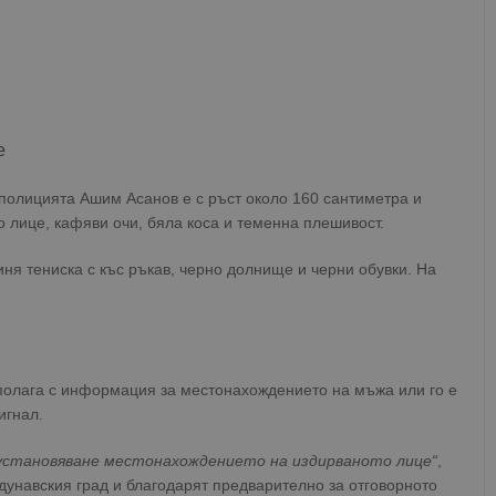
е
олицията Ашим Асанов е с ръст около 160 сантиметра и
 лице, кафяви очи, бяла коса и теменна плешивост.
иня тениска с къс ръкав, черно долнище и черни обувки. На
зполага с информация за местонахождението на мъжа или го е
игнал.
а установяване местонахождението на издирваното лице“
,
дунавския град и благодарят предварително за отговорното