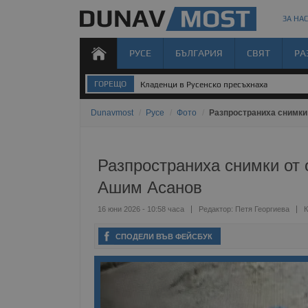
ЗА НАС
РУСЕ
БЪЛГАРИЯ
СВЯТ
РА
ГОРЕЩО
Кладенци в Русенско пресъхнаха
Dunavmost
/
Русе
/
Фото
/
Разпространиха снимки
Разпространиха снимки от 
Ашим Асанов
16 юни 2026 - 10:58 часа
Редактор:
Петя Георгиева
К
СПОДЕЛИ ВЪВ ФЕЙСБУК