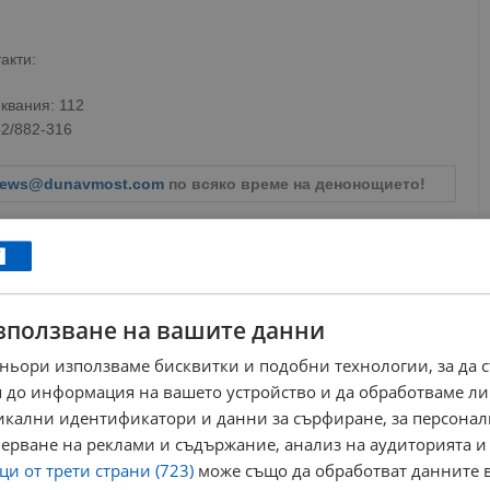
акти:
квания: 112
82/882-316
ews@dunavmost.com
по всяко време на денонощието!
зползване на вашите данни
ници в Google
→
ньори използваме бисквитки и подобни технологии, за да 
 до информация на вашето устройство и да обработваме ли
Още по темата
никални идентификатори и данни за сърфиране, за персона
ерване на реклами и съдържание, анализ на аудиторията и
МВР - Русе издирва Ашим Асанов
и от трети страни (723)
може също да обработват данните в
15:49 | 15.6.2026 г.