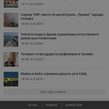
и
19:11 | 6.8.2026 г.
т
receive-cookie-deprecation
.hit.gemius.pl
1 година
Т
Спряха ТИР-овете по магистрала „Тракия“ заради
с
пожара
с
н
18:54 | 6.8.2026 г.
н
п
б
Топлата вода в Дунав ограничава естествените
п
рибни местообитания
с
о
18:50 | 6.8.2026 г.
с
а
р
Техеран готви удари по рафинерии в Залива
у
18:38 | 6.8.2026 г.
з
з
п
Майка и баба отровиха децата си в САЩ
ASP.NET_SessionId
Сесия
Т
Microsoft
с
Corporation
18:34 | 6.8.2026 г.
D
www.dunavmost.com
п
и
т
Виж още новини ...
к
п
и
у
ЗА НАС
НОВИНИ
КОМЕНТАРИ
р