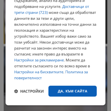
съдържание, анализ на аудиторията и
подобряване на услугите.
Доставчици от
трети страни (723)
може също да обработват
данните ви за тези и други цели,
включително използване на точни данни за
геолокация и характеристики на
устройството. Вашият избор важи само за
този уебсайт. Някои доставчици може да
разчитат на законен интерес вместо на
съгласие; имате право да възразите в
Настройки за рекламиране
. Можете да
оттеглите съгласието си по всяко време в
Настройки на бисквитките
.
Политика за
поверителност
НАСТРОЙКИ
ДА, КЪМ САЙТА
Строго
Ефективност
необходимо