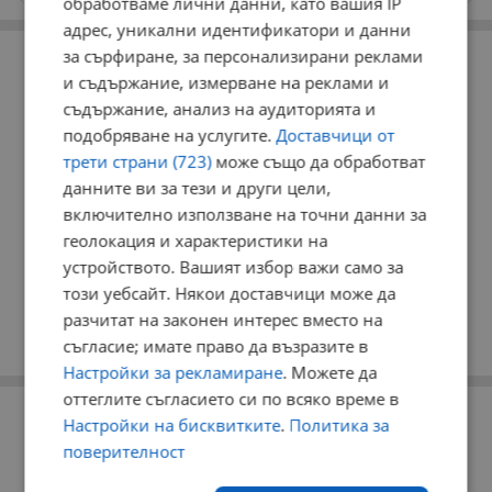
обработваме лични данни, като вашия IP
адрес, уникални идентификатори и данни
РЕКЛАМА
за сърфиране, за персонализирани реклами
и съдържание, измерване на реклами и
съдържание, анализ на аудиторията и
подобряване на услугите.
Доставчици от
трети страни (723)
може също да обработват
данните ви за тези и други цели,
включително използване на точни данни за
геолокация и характеристики на
устройството. Вашият избор важи само за
този уебсайт. Някои доставчици може да
разчитат на законен интерес вместо на
съгласие; имате право да възразите в
Настройки за рекламиране
. Можете да
оттеглите съгласието си по всяко време в
РЕКЛАМА
Настройки на бисквитките
.
Политика за
поверителност