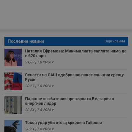
Строго необходимите бисквитки позволяват основната
функционалност на уебсайта, като потребителско
влизане и управление на акаунта. Уебсайтът не може да
се използва правилно без строго необходими
бисквитки.
Валиден
Име
Доставчик
/
Домейн
О
Последни новини
Още новини
до
Наталия Ефремова: Минималната заплата няма да
__RequestVerificationToken
Сесия
Т
Microsoft
п
е 620 евро
Corporation
ф
www.dunavmost.com
21:03 | 7.8.2026 г.
з
п
и
Сенатът на САЩ одобри нов пакет санкции срещу
п
Русия
A
т
20:57 | 7.8.2026 г.
е
д
н
Парковете с батерии превърнаха България в
п
енергиен лидер
с
у
20:54 | 7.8.2026 г.
и
ф
н
Токов удар уби ято щъркели в Габрово
м
20:51 | 7.8.2026 г.
Т