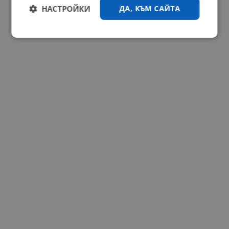
НАСТРОЙКИ
ДА, КЪМ САЙТА
Строго
Ефективност
необходимо
Таргетиране
Функционалност
Некласифицирани
Строго необходимо
Ефективност
Таргетиране
Функционалност
Некласифицирани