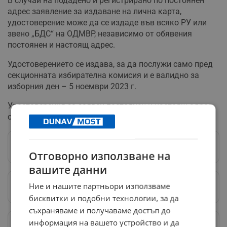
В случай на подадено и регистрирано по постоянен
адрес заявление за издаване на лична карта,
удостоверение може да се издаде във всяко РУ или
звено „БДС“ на ОДМВР, независимо от обявения
постоянен и настоящ адрес.
Удостоверението се издава, за да послужи само пред
секционната избирателна комисия и е валидно за
изборния ден – 5 ноември 2023 г.
Удостоверения за заявен постоянен и настоящ адрес
се издават от общинската администрация.
Следвай ни в Google News
→
Отговорно използване на
вашите данни
Ние и нашите партньори използваме
Предпочитани източници
→
бисквитки и подобни технологии, за да
съхраняваме и получаваме достъп до
информация на вашето устройство и да
Изпращайте снимки и информация на