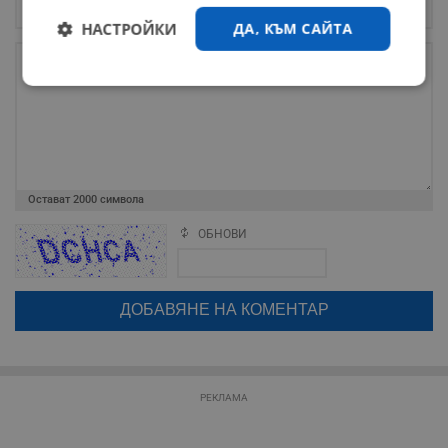
НАСТРОЙКИ
ДА, КЪМ САЙТА
Строго
Ефективност
необходимо
Таргетиране
Функционалност
Остават
2000
символа
ОБНОВИ
Поради зачестилите злоупотреби в сайта, за да оставите анонимен
Некласифицирани
коментар или да гласувате изискваме да се идентифицирате с
google акаунт.
Натискайки на бутона "Вход с google" по-долу, коментарът ви ще
бъде публикуван анонимно под псевдонима който сте попълнили
по-горе в полето "Твоето име". Никаква лична информация за вас
няма да бъде съхранявана при нас или показвана на други
потребители.
РЕКЛАМА
Строго необходимо
Ефективност
Таргетиране
Функционалност