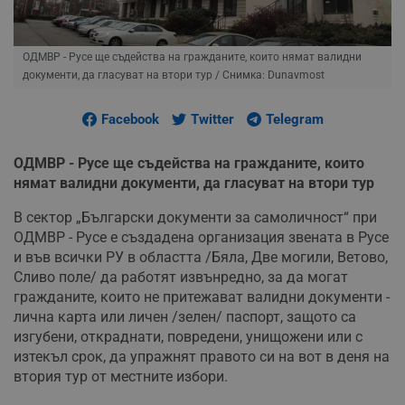
ОДМВР - Русе ще съдейства на гражданите, които нямат валидни
документи, да гласуват на втори тур
/ Снимка: Dunavmost
Facebook
Twitter
Telegram
ОДМВР - Русе ще съдейства на гражданите, които
нямат валидни документи, да гласуват на втори тур
В сектор „Български документи за самоличност“ при
ОДМВР - Русе е създадена организация звената в Русе
и във всички РУ в областта /Бяла, Две могили, Ветово,
Сливо поле/ да работят извънредно, за да могат
гражданите, които не притежават валидни документи -
лична карта или личен /зелен/ паспорт, защото са
изгубени, откраднати, повредени, унищожени или с
изтекъл срок, да упражнят правото си на вот в деня на
втория тур от местните избори.