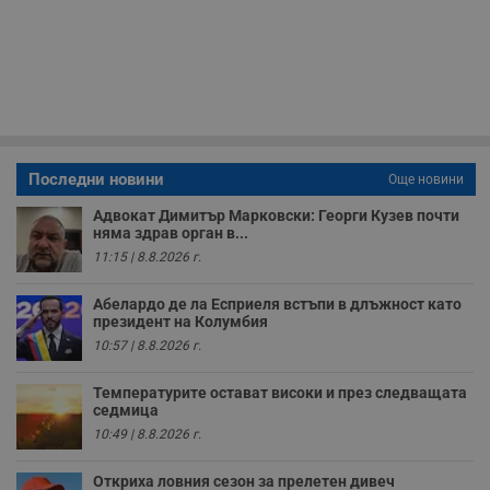
Т
и
п
у
з
б
VISITOR_PRIVACY_METADATA
5 месеца
Т
YouTube
4
с
.youtube.com
седмици
с
с
п
Последни новини
Още новини
и
п
Адвокат Димитър Марковски: Георги Кузев почти
т
няма здрав орган в...
в
с
11:15 | 8.8.2026 г.
з
с
п
Абелардо де ла Есприеля встъпи в длъжност като
о
президент на Колумбия
р
п
10:57 | 8.8.2026 г.
н
п
к
Температурите остават високи и през следващата
ч
седмица
п
с
10:49 | 8.8.2026 г.
б
__cf_bm
29
Т
Откриха ловния сезон за прелетен дивеч
Cloudflare Inc.