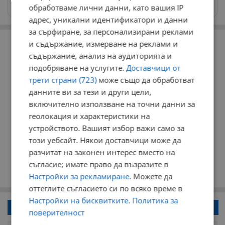
news@dunavmost.com
обработваме лични данни, като вашия IP
адрес, уникални идентификатори и данни
за сърфиране, за персонализирани реклами
РЕКЛАМА
и съдържание, измерване на реклами и
съдържание, анализ на аудиторията и
подобряване на услугите.
Доставчици от
трети страни (723)
може също да обработват
данните ви за тези и други цели,
включително използване на точни данни за
геолокация и характеристики на
устройството. Вашият избор важи само за
този уебсайт. Някои доставчици може да
разчитат на законен интерес вместо на
съгласие; имате право да възразите в
Настройки за рекламиране
. Можете да
оттеглите съгласието си по всяко време в
Настройки на бисквитките
.
Политика за
Напиши коментар!
поверителност