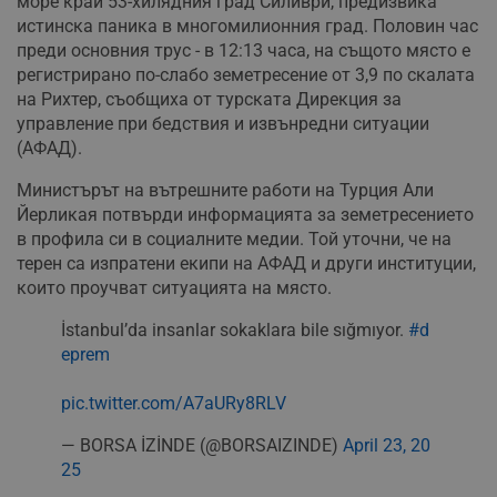
море край 53-хилядния град Силиври, предизвика
истинска паника в многомилионния град. Половин час
преди основния трус - в 12:13 часа, на същото място е
регистрирано по-слабо земетресение от 3,9 по скалата
на Рихтер, съобщиха от турската Дирекция за
управление при бедствия и извънредни ситуации
(АФАД).
Министърът на вътрешните работи на Турция Али
Йерликая потвърди информацията за земетресението
в профила си в социалните медии. Той уточни, че на
терен са изпратени екипи на АФАД и други институции,
които проучват ситуацията на място.
İstanbul’da insanlar sokaklara bile sığmıyor.
#d
eprem
pic.twitter.com/A7aURy8RLV
— BORSA İZİNDE (@BORSAIZINDE)
April 23, 20
25