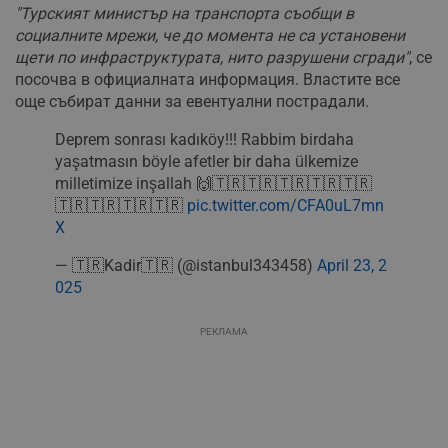
"Турският министър на транспорта съобщи в
социалните мрежи, че до момента не са установени
щети по инфраструктурата, нито разрушени сгради"
, се
посочва в официалната информация. Властите все
още събират данни за евентуални пострадали.
Deprem sonrası kadıköy!!! Rabbim birdaha
yaşatmasın böyle afetler bir daha ülkemize
milletimize inşallah 🙌🇹🇷🇹🇷🇹🇷🇹🇷🇹🇷
🇹🇷🇹🇷🇹🇷🇹🇷
pic.twitter.com/CFA0uL7mn
X
— 🇹🇷Kadir🇹🇷 (@istanbul343458)
April 23, 2
025
РЕКЛАМА