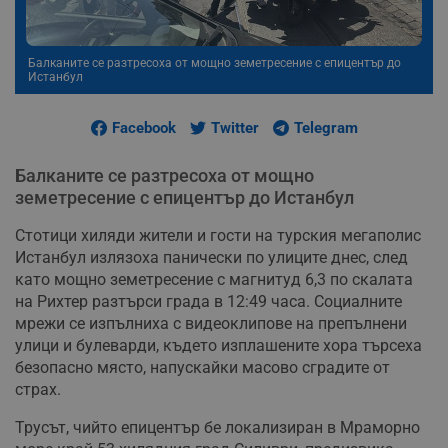
Балканите се разтресоха от мощно земетресение с епицентър до
Истанбул
Facebook
Twitter
Telegram
Балканите се разтресоха от мощно
земетресение с епицентър до Истанбул
Стотици хиляди жители и гости на турския мегаполис
Истанбул излязоха панически по улиците днес, след
като мощно земетресение с магнитуд 6,3 по скалата
на Рихтер разтърси града в 12:49 часа. Социалните
мрежи се изпълниха с видеоклипове на препълнени
улици и булеварди, където изплашените хора търсеха
безопасно място, напускайки масово сградите от
страх.
Трусът, чийто епицентър бе локализиран в Мраморно