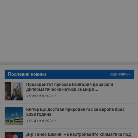
с
н
н
п
б
п
с
о
с
а
р
у
з
з
п
ASP.NET_SessionId
Сесия
Т
Microsoft
Последни новини
с
Още новини
Corporation
D
www.dunavmost.com
п
Президентът призова България да засили
и
дипломатически натиск за мир в...
т
к
15:20 | 9.8.2026 г.
п
и
у
Кипър ще доставя природен газ за Европа през
р
2028 година
к
15:14 | 9.8.2026 г.
п
д
д
Д-р Танер Шахин: Не настройвайте климатика под
п