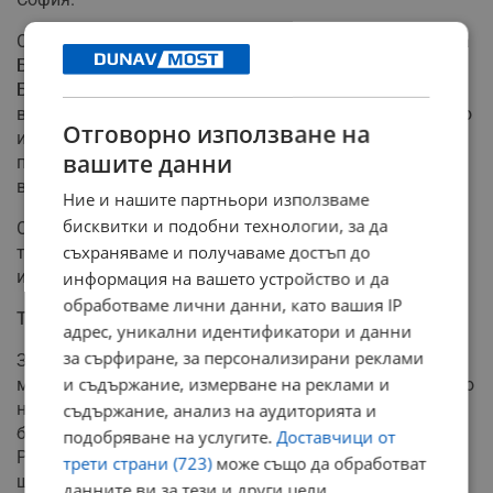
Особено силно у нас трусът е усетен в Източна и Южна
България. Жители на Русе, Свиленград, Хасково,
Бургас и Варна съобщават в социалните мрежи, че по
високите етажи разлюляването е било продължително
Отговорно използване на
и осезаемо. Мнозина са получили и автоматични
вашите данни
предупреждения по мобилните си телефони за
възможни вторични трусове.
Ние и нашите партньори използваме
бисквитки и подобни технологии, за да
От БАН потвърдиха, че земетресението е усетено на
съхраняваме и получаваме достъп до
територията на цяла България, макар и с различна
интензивност в отделните региони.
информация на вашето устройство и да
обработваме лични данни, като вашия IP
Трусът разтревожи и съседна Румъния
адрес, уникални идентификатори и данни
за сърфиране, за персонализирани реклами
Земетресението е усетено и в Букурещ, където според
и съдържание, измерване на реклами и
местните медии тектоничното движение е продължило
няколко секунди и е било достатъчно силно, за да
съдържание, анализ на аудиторията и
бъде забелязано в жилищни и офис сгради.
подобряване на услугите.
Доставчици от
Румънските власти не са регистрирали материални
трети страни (723)
може също да обработват
щети или пострадали и не са издали допълнителни
данните ви за тези и други цели,