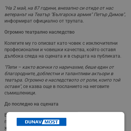
"На 2 май, на 87 години, внезапно си отиде от нас
ветеранът на Театър "Българска армия" Петър Димов"
,
информират официално от трупата.
Огромно театрално наследство
Колегите му го описват като човек с изключителни
професионални и човешки качества, който оставя
дълбока следа на сцената и в сърцата на публиката.
"Пепи – както всички го наричахме, беше един от
благородните, доблестни и талантливи актьори в
театъра. Огромно е наследството от роли, които той
оставя"
, се казва още в посланието на неговите
съмишленици.
До последно на сцената
Въпреки напредналата си възраст, Петър Димов е
продължавал да бъде активна част от културния
живот и да подкрепя своите колеги до самия край на