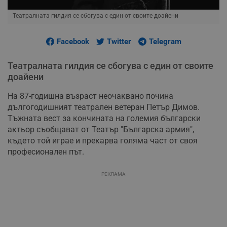
Театралната гилдия се сбогува с един от своите доайени
Facebook
Twitter
Telegram
Театралната гилдия се сбогува с един от своите
доайени
На 87-годишна възраст неочаквано почина
дългогодишният театрален ветеран Петър Димов.
Тъжната вест за кончината на големия български
актьор съобщават от Театър "Българска армия",
където той играе и прекарва голяма част от своя
професионален път.
РЕКЛАМА