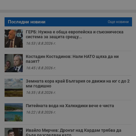
о
р
п
н
п
Последни новини
Още новини
к
ч
ГЕРБ: Нужна е обща европейска и съюзническа
п
система за защита срещу...
с
б
16:53 | 8.8.2026 г.
__cf_bm
29
Т
Cloudflare Inc.
минути
с
.twitter.com
Костадин Костадинов: Нали НАТО щяха да ни
59
р
пазят?
секунди
м
16:45 | 8.8.2026 г.
б
о
у
Земната кора край България се движи на юг с до 2
п
о
мм годишно
и
16:35 | 8.8.2026 г.
т
receive-cookie-deprecation
.hit.gemius.pl
1 година
Т
Питейната вода на Халкидики вече е чиста
с
с
16:22 | 8.8.2026 г.
н
н
п
б
Ивайло Мирчев: Дронът над Кардам трябва да
п
бъде разследван като...