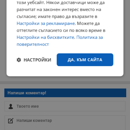
този уебсайт. Някои доставчици може да
разчитат на законен интерес вместо на
съгласие; имате право да възразите в
Настройки за рекламиране
. Можете да
оттеглите съгласието си по всяко време в
Настройки на бисквитките
.
Политика за
поверителност
НАСТРОЙКИ
ДА, КЪМ САЙТА
Строго
Ефективност
необходимо
Напиши коментар!
Таргетиране
Функционалност
Некласифицирани