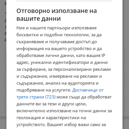
земния си път.
Отговорно използване на
"Благодарни сме за шанса и в последните години да
вашите данни
бъде редом до нас – на сцената и в живота на
трупата. Светла да е паметта на Пепи Димов!"
,
Ние и нашите партньори използваме
завършват от ръководството на Театър "Българска
бисквитки и подобни технологии, за да
армия".
съхраняваме и получаваме достъп до
информация на вашето устройство и да
обработваме лични данни, като вашия IP
Следвай ни в Google News
→
адрес, уникални идентификатори и данни
за сърфиране, за персонализирани реклами
и съдържание, измерване на реклами и
Предпочитани източници
→
съдържание, анализ на аудиторията и
подобряване на услугите.
Доставчици от
трети страни (723)
може също да обработват
Изпращайте снимки и информация на
данните ви за тези и други цели,
news@dunavmost.com
включително използване на точни данни за
геолокация и характеристики на
РЕКЛАМА
устройството. Вашият избор важи само за