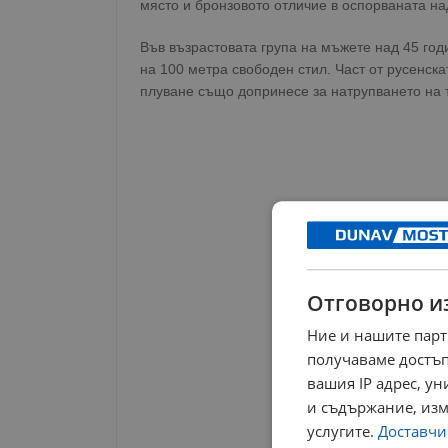
място и бронзовото отличие в оспорваната н
Във възрастовата група на мъжете над 45 год
на 100 метра свободен стил. Част от русенска
плуване също допринесе за натрупването на т
Отговорно и
Ние и нашите парт
получаваме достъп
вашия IP адрес, у
и съдържание, изм
услугите.
Доставчиц