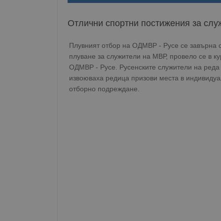
Отлични спортни постижения за слу
Плувният отбор на ОДМВР - Русе се завърна 
плуване за служители на МВР, провело се в 
ОДМВР - Русе. Русенските служители на реда 
извоюваха редица призови места в индивидуа
отборно подреждане.