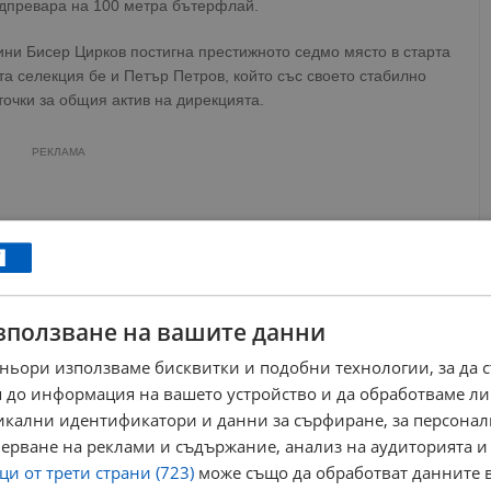
адпревара на 100 метра бътерфлай.
ини Бисер Цирков постигна престижното седмо място в старта
та селекция бе и Петър Петров, който със своето стабилно
очки за общия актив на дирекцията.
РЕКЛАМА
зползване на вашите данни
ньори използваме бисквитки и подобни технологии, за да 
 до информация на вашето устройство и да обработваме ли
никални идентификатори и данни за сърфиране, за персона
ерване на реклами и съдържание, анализ на аудиторията и
и от трети страни (723)
може също да обработват данните в