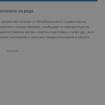
жителите на реда
с множество отличия от Републиканското първенство по
курортното селище Кранево, съобщават от пресцентъра на
демонстрираха висока спортна подготовка и силен дух, като
лните състезания и записаха предно класиране в общото
РЕКЛАМА