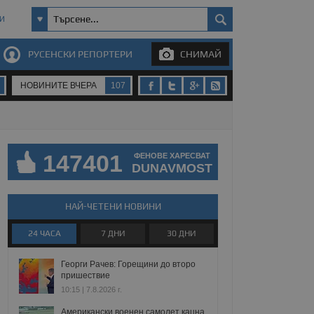
И
РУСЕНСКИ РЕПОРТЕРИ
СНИМАЙ
НОВИНИТЕ ВЧЕРА
107
147401
ФЕНОВЕ ХАРЕСВАТ
DUNAVMOST
НАЙ-ЧЕТЕНИ НОВИНИ
24 ЧАСА
7 ДНИ
30 ДНИ
Георги Рачев: Горещини до второ
пришествие
10:15 | 7.8.2026 г.
Американски военен самолет кацна