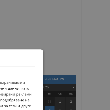
КАЛЕНДАР - НОВИНИ И СЪБИТИЯ
съхраняваме и
Август
2026
чни данни, като
лизирани реклами
ПО
ВТ
СР
ЧТ
ПТ
СБ
НД
 подобряване на
27
28
29
30
31
1
2
и за тези и други