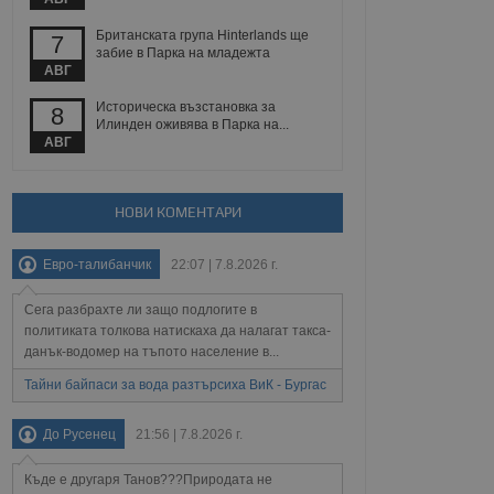
Британската група Hinterlands ще
7
забие в Парка на младежта
АВГ
Описание
Историческа възстановка за
8
Илинден оживява в Парка на...
ребителски
елското поведение и
раници на сайта. Тя
яване на сайта. Тя
АВГ
не на прегледи на
формация, която е
взаимодействат с
нкционалност в целия
прекарано на
редпочитанията на
 сайтове; тя може
НОВИ КОМЕНТАРИ
остта на социалните
тора на сайта.
използва новата или
елски взаимодействия
Евро-талибанчик
22:07 | 7.8.2026 г.
нето и потребителския
Сега разбрахте ли защо подлогите в
рез събиране на данни
 помага за
политиката толкова натискаха да налагат такса-
отребителите се
данък-водомер на тъпото население в...
тапите на тестване.
Тайни байпаси за вода разтърсиха ВиК - Бургас
тистически данни,
 броя на посещенията,
 са били заредени.
До Русенец
21:56 | 7.8.2026 г.
елския опит.
я за потребителското
Къде е другаря Танов???Природата не
, за да се