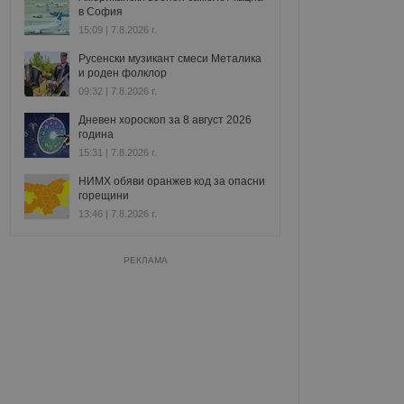
в София
15:09 | 7.8.2026 г.
Русенски музикант смеси Металика
и роден фолклор
09:32 | 7.8.2026 г.
Дневен хороскоп за 8 август 2026
година
15:31 | 7.8.2026 г.
НИМХ обяви оранжев код за опасни
горещини
13:46 | 7.8.2026 г.
РЕКЛАМА