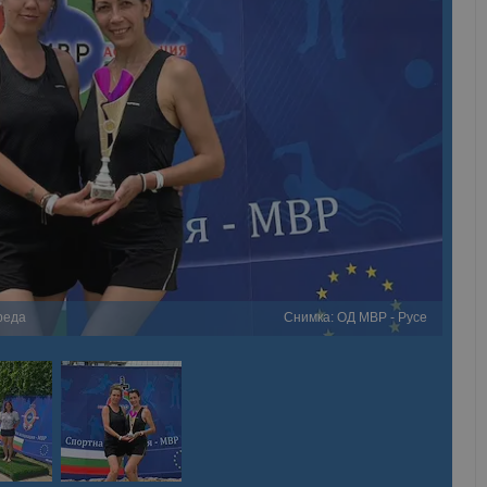
реда
Снимка: ОД МВР - Русе