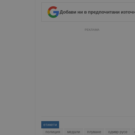
__RequestVerificationT
Добави ни в предпочитани източ
РЕКЛАМА
VISITOR_PRIVACY_MET
__cf_bm
receive-cookie-depreca
ASP.NET_SessionId
етикети
полиция
медали
плуване
одмвр русе