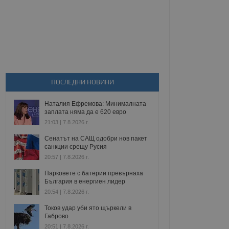
ПОСЛЕДНИ НОВИНИ
Наталия Ефремова: Минималната
заплата няма да е 620 евро
21:03 | 7.8.2026 г.
Сенатът на САЩ одобри нов пакет
санкции срещу Русия
20:57 | 7.8.2026 г.
Парковете с батерии превърнаха
България в енергиен лидер
20:54 | 7.8.2026 г.
Токов удар уби ято щъркели в
Габрово
20:51 | 7.8.2026 г.