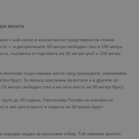
при жените
дини с най-силно и консистентно представяне се отличи
еста — в дисциплините 50 метра свободен стил и 100 метра
еста, съответно в стартовете на 50 метра гръб и 100 метра
а-Ангелова също намери място сред призьорите, извоювайки
етра бруст. Тя записа престижни резултати и в другите си
 50 метра свободен стил и на пето място на 50 метра бруст.
 група до 45 години, Светослава Попова се класира на
т и зае шесто място в спринта на 50 метра бруст.
е пореден медал за русенския отбор. Той завоюва третото