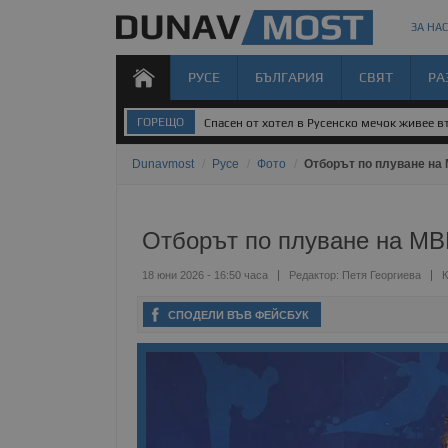
ЗА НАС
РУСЕ
БЪЛГАРИЯ
СВЯТ
РА
ГОРЕЩО
Спасен от хотел в Русенско мечок живее 
Dunavmost
/
Русе
/
Фото
/
Отборът по плуване на 
Отборът по плуване на МВР
18 юни 2026 - 16:50 часа
Редактор:
Петя Георгиева
К
СПОДЕЛИ ВЪВ ФЕЙСБУК