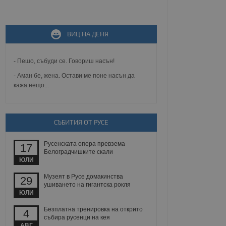
не, зададена от уеб
 ASP.NET MVC
спре неразрешеното
ВИЦ НА ДЕНЯ
т, известно като
тове. Той не съдържа
щожава при затваряне
- Пешо, събуди се. Говориш насън!
ение на съгласието на
- Аман бе, жена. Остави ме поне насън да
ст за тяхното
кажа нещо...
а данни за съгласието
ични политики и
антира, че техните
 сесии.
СЪБИТИЯ ОТ РУСЕ
аничаване между хората
а, за да се правят
хния уебсайт.
Русенската опера превзема
17
Белоградчишките скали
сигнализира на
ЮЛИ
 на бисквитките,
а съответствие и
Музеят в Русе домакинства
29
ндарти и
ушиването на гигантска рокля
ЮЛИ
ck и предоставя
требител използва
Безплатна тренировка на открито
4
йният потребител може
събира русенци на кея
 уебсайт.
АВГ