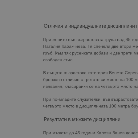
Отличия в индивидуалните дисциплини 
При жените във възрастовата група над 45 го
Наталия Кабакчиева. Тя спечели две втори м
гръб. Към тях русенката добави и две трети м
свободен стил.
В същата възрастова категория Венета Сорев
бронзово отличие с третото си място на 100 м
явявания, класирайки се на четвърто място на
При по-младите служителки, във възрастовата
четвърто място в дисциплината 100 метра брус
Резултати в мъжките дисциплини
При мъжете до 45 години Калоян Занев донес