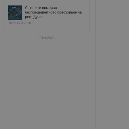
Сателити показаха
безпрецедентното пресъхване на
река Дунав
20:40 | 7.8.2026 г.
РЕКЛАМА