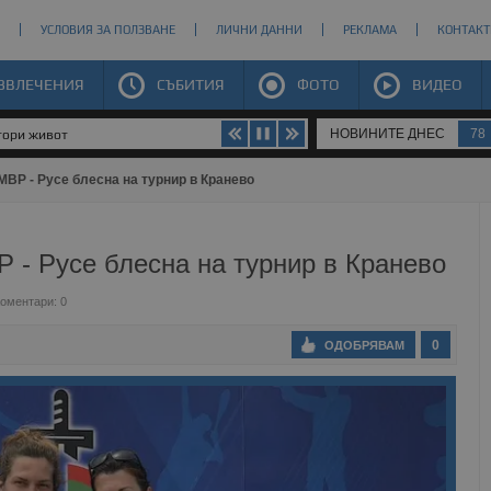
УСЛОВИЯ ЗА ПОЛЗВАНЕ
ЛИЧНИ ДАННИ
РЕКЛАМА
КОНТАКТ
ЗВЛЕЧЕНИЯ
СЪБИТИЯ
ФОТО
ВИДЕО
НОВИНИТЕ ДНЕС
78
втори живот
МВР - Русе блесна на турнир в Кранево
 - Русе блесна на турнир в Кранево
оментари: 0
0
ОДОБРЯВАМ