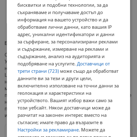
бисквитки и подобни технологии, за да
съхраняваме и получаваме достъп до
информация на вашето устройство и да
обработваме лични данни, като вашия IP
адрес, уникални идентификатори и данни
за сърфиране, за персонализирани реклами
Блокирани ремонти и в столична болница
и съдържание, измерване на реклами и
Строителният колапс засяга директно и София. В
съдържание, анализ на аудиторията и
УСБАЛО „Проф. Иван Черноземски“ е докладвано за
подобряване на услугите.
Доставчици от
невъзможност за доставка и инсталиране на
трети страни (723)
може също да обработват
Циклотронния комплекс. Причината там са изобщо
данните ви за тези и други цели,
нестартирали строително-монтажни дейности. За
включително използване на точни данни за
много от забавените проекти се е наложило спешно
геолокация и характеристики на
пренаписване на договорите и промяна в параметрите
устройството. Вашият избор важи само за
на поръчките, което допълнително е забавило
този уебсайт. Някои доставчици може да
процесите и поставя под въпрос финализирането на
разчитат на законен интерес вместо на
инвестициите в законовия срок.
съгласие; имате право да възразите в
Настройки за рекламиране
. Можете да
Следвай ни в Google News
→