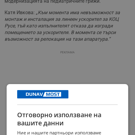
модернизацията на педиатричните грижи.
Катя Ивкова:
„Към момента има невъзможност за
монтаж и инсталация за линеен ускорител за КОЦ
Русе, тъй като изпълнителят отказа да изгради
помещението за ускорителя. В момента се търси
възможност за релокация на тази апаратура.“
РЕКЛАМА
Отговорно използване на
вашите данни
Ние и нашите партньори използваме