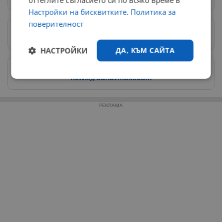
оттеглите съгласието си по всяко време в
Настройки на бисквитките
.
Политика за
поверителност
Предпочитани източници
→
НАСТРОЙКИ
ДА, КЪМ САЙТА
Изпращайте снимки и информация на
news@dunavmost.com
Строго
Ефективност
необходимо
РЕКЛАМА
Таргетиране
Функционалност
Некласифицирани