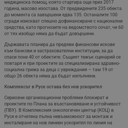
медицинска помощ, която стартира още през 2017
година, масово изостава. От предвидените 235 обекта
до момента са завършени едва 135. Останалите 100
сгради изискват спешно дофинансиране с национални
средства, като прогнозите на ведомството сочат, че 60
от тях изобщо няма да бъдат довършени.
Държавата планира да предяви финансови искове
към банкови и застрахователни институции, за да
спаси поне 40 от обектите. Същият тежък сценарий се
повтаря и при проектите за специализирана здравно-
социална грижа за деца с увреждания – там 19 от
общо 26 обекта няма да бъдат изпълнени.
Комплексът в Русе остава без нов ускорител
Сериозни организационни проблеми блокират и
проектите по Плана за възстановяване и устойчивост
(ПВУ). В Комплексния онкологичен център (КОЦ) в
Русе е отчетена пълна невъзможност за монтаж и
инсталиране на нов линеен ускорител по линия на