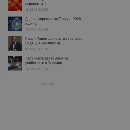
евроцента за...
18:12 | 6.8.2026 г.
Дневен хороскоп за 7 август 2026
година
15:00 | 6.8.2026 г.
Румен Радев ще посети терена за
бъдещия космически...
07:19 | 6.8.2026 г.
Задържаха десет деца за
убийството в Пловдив
15:43 | 6.8.2026 г.
РЕКЛАМА