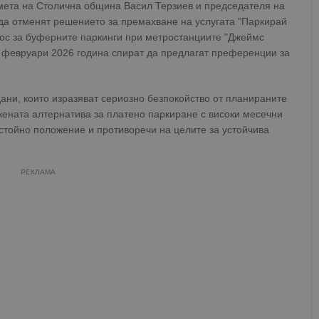
мета на Столична община Васил Терзиев и председателя на
а отменят решението за премахване на услугата "Паркирай
рос за буферните паркинги при метростанциите "Джеймс
16 февруари 2026 година спират да предлагат преференции за
дани, които изразяват сериозно безпокойство от планираните
ената алтернатива за платено паркиране с високи месечни
стойно положение и противоречи на целите за устойчива
РЕКЛАМА