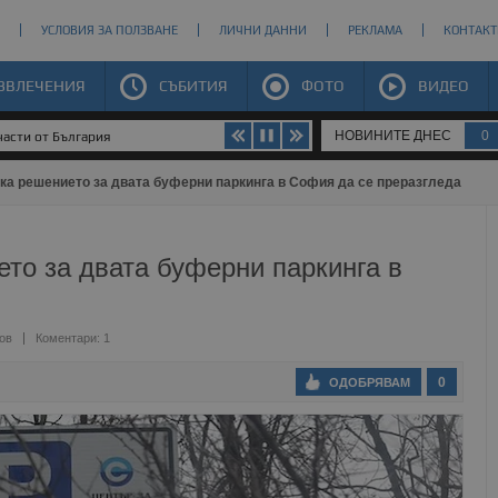
УСЛОВИЯ ЗА ПОЛЗВАНЕ
ЛИЧНИ ДАННИ
РЕКЛАМА
КОНТАКТ
ЗВЛЕЧЕНИЯ
СЪБИТИЯ
ФОТО
ВИДЕО
НОВИНИТЕ ДНЕС
0
части от България
а решението за двата буферни паркинга в София да се преразгледа
то за двата буферни паркинга в
ов
Коментари: 1
0
ОДОБРЯВАМ