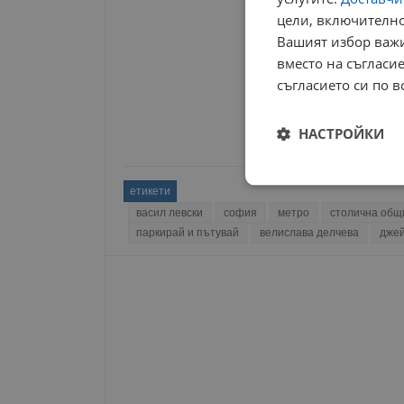
цели, включително
Вашият избор важи
вместо на съгласие
съгласието си по в
НАСТРОЙКИ
Строго
етикети
необходимо
васил левски
софия
метро
столична общ
паркирай и пътувай
велислава делчева
джей
Строго н
Строго необходимите б
на акаунта. Уебсайтът 