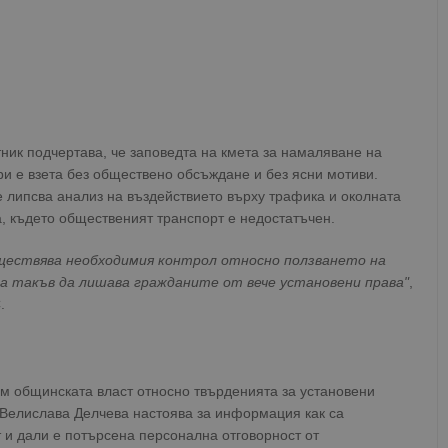
ик подчертава, че заповедта на кмета за намаляване на
и е взета без обществено обсъждане и без ясни мотиви.
 липсва анализ на въздействието върху трафика и околната
, където общественият транспорт е недостатъчен.
ществява необходимия контрол относно ползването на
на такъв да лишава гражданите от вече установени права"
,
.
м общинската власт относно твърденията за установени
. Велислава Делчева настоява за информация как са
т и дали е потърсена персонална отговорност от