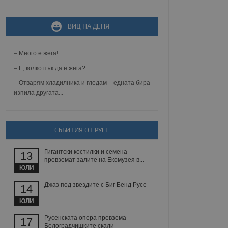
не, зададена от уеб
ВИЦ НА ДЕНЯ
 ASP.NET MVC
спре неразрешеното
т, известно като
тове. Той не съдържа
– Много е жега!
щожава при затваряне
– Е, колко пък да е жега?
ение на съгласието на
– Отварям хладилника и гледам – едната бира
ст за тяхното
изпила другата...
а данни за съгласието
ични политики и
антира, че техните
 сесии.
СЪБИТИЯ ОТ РУСЕ
аничаване между хората
а, за да се правят
хния уебсайт.
Гигантски костилки и семена
13
превземат залите на Екомузея в...
сигнализира на
ЮЛИ
 на бисквитките,
а съответствие и
Джаз под звездите с Биг Бенд Русе
14
ндарти и
ЮЛИ
ck и предоставя
требител използва
Русенската опера превзема
17
йният потребител може
Белоградчишките скали