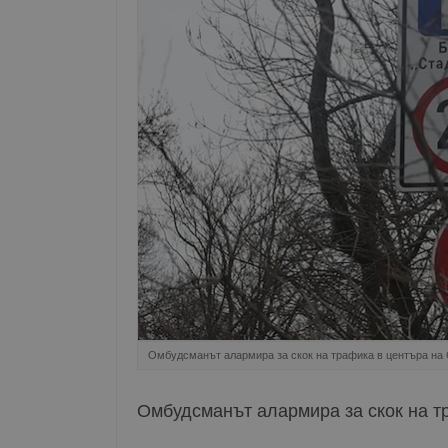
Омбудсманът алармира за скок на трафика в центъра на
Омбудсманът алармира за скок на т