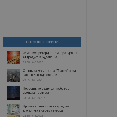
ПОСЛЕДНИ НОВИНИ
Измериха рекордна температура от
41 градуса в Будапеща
23:09 | 6.8.2026 г.
Отвориха магистрала "Тракия" след
часове блокада заради...
23:05 | 6.8.2026 г.
Персеидите озаряват небето в
средата на август
23:03 | 6.8.2026 г.
Променят вноските за трудова
злополука в седем сектора
22:58 | 6.8.2026 г.