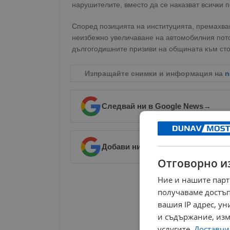
нарушителите, вместо да се наказват всички 
Според позицията на институцията, премахв
неизбежно увеличаване на автомобилния пото
дългогодишните призиви на общината към стол
Изпращайте снимки и информация на
n
Следвай ни в Google News
→
Добави ни в предпочитани източ
Отговорно и
РЕКЛАМА
Ние и нашите парт
получаваме достъп
вашия IP адрес, у
и съдържание, изм
услугите.
Доставчиц