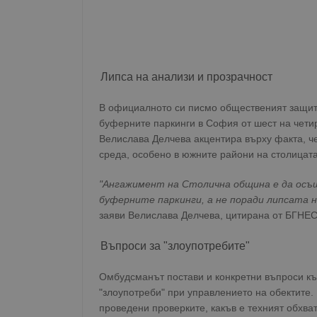
Липса на анализи и прозрачност
В официалното си писмо общественият защитн
буферните паркинги в София от шест на четир
Велислава Делчева акцентира върху факта, че
среда, особено в южните райони на столицата
"Ангажимент на Столична община е да осъ
буферните паркинги, а не поради липсата 
заяви Велислава Делчева, цитирана от БГНЕС
Въпроси за "злоупотребите"
Омбудсманът постави и конкретни въпроси къ
"злоупотреби" при управлението на обектите
проведени проверките, какъв е техният обхва