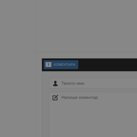
Име
__RequestVerificationT
VISITOR_PRIVACY_MET
1
KОМЕНТАРA
__cf_bm
receive-cookie-depreca
ASP.NET_SessionId