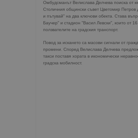
Омбудсманът Велислава Делчева поиска от к
Столичния общински съвет Цветомир Петров д
и пътувай" на два ключови обекта. Става въп
Баучер" и стадион "Васил Левски", които от 
ползвателите на градския транспорт.
Повод за искането са масови сигнали от граж
промени. Според Велислава Делчева предлож
такси поставя хората в икономически неравно
градска мобилност.