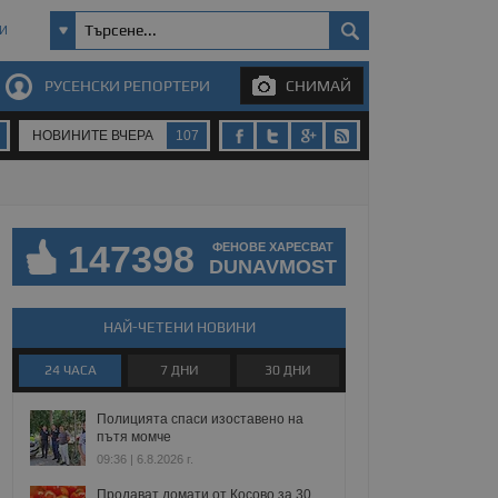
И
РУСЕНСКИ РЕПОРТЕРИ
СНИМАЙ
НОВИНИТЕ ВЧЕРА
107
147398
ФЕНОВЕ ХАРЕСВАТ
DUNAVMOST
НАЙ-ЧЕТЕНИ НОВИНИ
24 ЧАСА
7 ДНИ
30 ДНИ
Полицията спаси изоставено на
пътя момче
09:36 | 6.8.2026 г.
Продават домати от Косово за 30