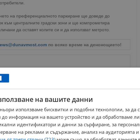
потребители.
ането на преференциалното паркиране ще доведе до
к към централните градски зони и ще компрометира
ичани да оставят колите си и да използват метрото.
ews@dunavmost.com
по всяко време на денонощието!
ници в Google
→
зползване на вашите данни
ньори използваме бисквитки и подобни технологии, за да 
Още по темата
 до информация на вашето устройство и да обработваме ли
никални идентификатори и данни за сърфиране, за персона
Екатерина Виткова: Общината ни наказва с 800%
по-високи такси за...
ерване на реклами и съдържание, анализ на аудиторията и
07:59 | 5.2.2026 г.
и от трети страни (723)
може също да обработват данните в