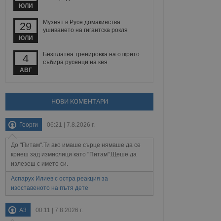
 уебсайт.
ЮЛИ
Музеят в Русе домакинства
29
ушиването на гигантска рокля
ЮЛИ
Описание
Безплатна тренировка на открито
4
събира русенци на кея
ребителски
елското поведение и
раници на сайта. Тя
яване на сайта. Тя
АВГ
не на прегледи на
формация, която е
взаимодействат с
нкционалност в целия
прекарано на
редпочитанията на
 сайтове; тя може
НОВИ КОМЕНТАРИ
остта на социалните
тора на сайта.
използва новата или
елски взаимодействия
Георги
06:21 | 7.8.2026 г.
нето и потребителския
До "Питам".Ти ако имаше сърце нямаше да се
рез събиране на данни
 помага за
криеш зад измислици като "Питам".Щеше да
отребителите се
излезеш с името си.
тапите на тестване.
Аспарух Илиев с остра реакция за
тистически данни,
изоставеното на пътя дете
 броя на посещенията,
 са били заредени.
елския опит.
A3
00:11 | 7.8.2026 г.
я за потребителското