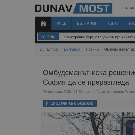
ЗА НАС
РУСЕ
БЪЛГАРИЯ
СВЯТ
РА
ГОРЕЩО
Краткотрайни бури с градушки връхлитат 
Dunavmost
/
България
/
Новини
/
Омбудсманът иск
Омбудсманът иска решение
София да се преразгледа
06 февруари 2026 - 15:42 часа
Редактор:
Мартин Румен
СПОДЕЛИ ВЪВ ФЕЙСБУК