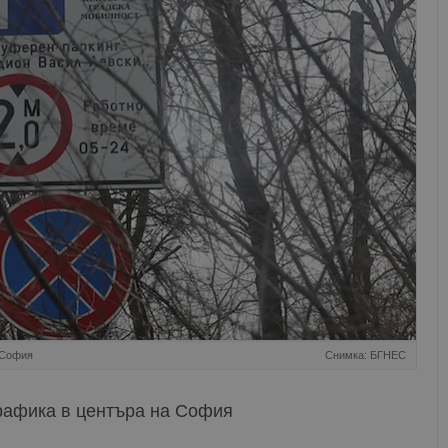
 София
Снимка: БГНЕС
рафика в центъра на София