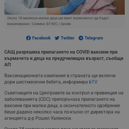
Около 18 милиона малки деца ще имат възможност да бъдат
ваксинирани
/ Снимка: БГНЕС / Архив
Facebook
Twitter
Telegram
САЩ разрешиха прилагането на COVID ваксини при
кърмачета и деца на предучилищна възраст, съобщи
АП
Ваксинационната кампания в страната ще включи
дори шестмесечни бебета, информира
bTV
Съветниците на Центровете за контрол и превенция на
заболяванията (CDC) препоръчаха прилагането на
ваксини при малки деца, а окончателното одобрение
беше дадено няколко часа по-късно от директора на
агенцията д-р Рошел Уаленски.