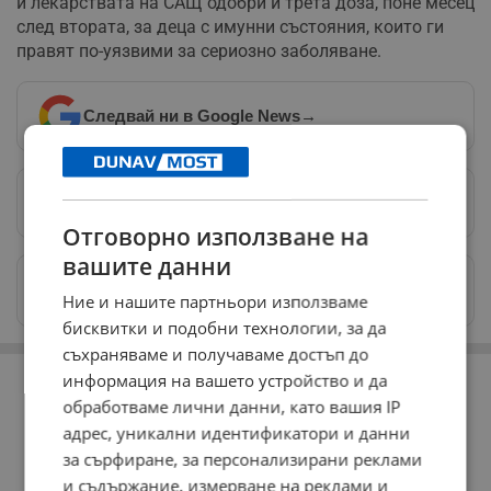
и лекарствата на САЩ одобри и трета доза, поне месец
след втората, за деца с имунни състояния, които ги
правят по-уязвими за сериозно заболяване.
Следвай ни в Google News
→
Предпочитани източници
→
Отговорно използване на
вашите данни
Изпращайте снимки и информация на
Ние и нашите партньори използваме
news@dunavmost.com
бисквитки и подобни технологии, за да
съхраняваме и получаваме достъп до
РЕКЛАМА
информация на вашето устройство и да
обработваме лични данни, като вашия IP
адрес, уникални идентификатори и данни
за сърфиране, за персонализирани реклами
и съдържание, измерване на реклами и