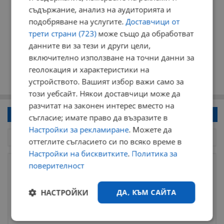
съдържание, анализ на аудиторията и
подобряване на услугите.
Доставчици от
трети страни (723)
може също да обработват
данните ви за тези и други цели,
включително използване на точни данни за
геолокация и характеристики на
устройството. Вашият избор важи само за
този уебсайт. Някои доставчици може да
разчитат на законен интерес вместо на
Напиши коментар!
съгласие; имате право да възразите в
Настройки за рекламиране
. Можете да
оттеглите съгласието си по всяко време в
Настройки на бисквитките
.
Политика за
поверителност
НАСТРОЙКИ
ДА, КЪМ САЙТА
Строго
Ефективност