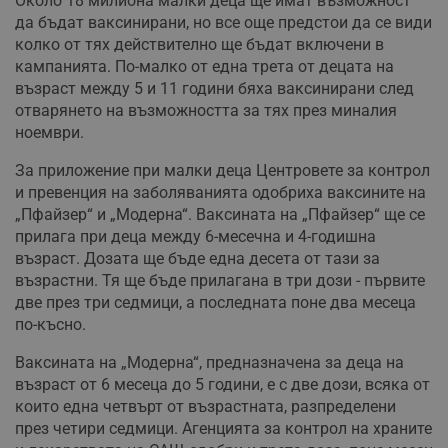
Около 18 милиона малки деца ще имат възможност
да бъдат ваксинирани, но все още предстои да се види
колко от тях действително ще бъдат включени в
кампанията. По-малко от една трета от децата на
възраст между 5 и 11 години бяха ваксинирани след
отварянето на възможността за тях през миналия
ноември.
За приложение при малки деца Центровете за контрол
и превенция на заболяванията одобриха ваксините на
„Пфайзер“ и „Модерна“. Ваксината на „Пфайзер“ ще се
прилага при деца между 6-месечна и 4-годишна
възраст. Дозата ще бъде една десета от тази за
възрастни. Тя ще бъде прилагана в три дози - първите
две през три седмици, а последната поне два месеца
по-късно.
Ваксината на „Модерна“, предназначена за деца на
възраст от 6 месеца до 5 години, е с две дози, всяка от
които една четвърт от възрастната, разпределени
през четири седмици. Агенцията за контрол на храните