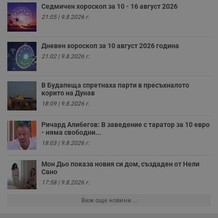
VISITOR_PRIVACY_METADATA
5 месеца
Т
YouTube
Седмичен хороскоп за 10 - 16 август 2026
4
с
.youtube.com
21:05 | 9.8.2026 г.
седмици
с
с
п
и
Дневен хороскоп за 10 август 2026 година
п
т
21:02 | 9.8.2026 г.
в
с
з
с
В Будапеща спретнаха парти в пресъхналото
п
корито на Дунав
о
р
18:09 | 9.8.2026 г.
п
н
п
Ричард Алибегов: В заведение с таратор за 10 евро
к
- няма свободни...
ч
п
18:03 | 9.8.2026 г.
с
б
Мон Дьо показа новия си дом, създаден от Нели
__cf_bm
29
Т
Cloudflare Inc.
Сано
минути
с
.twitter.com
59
р
17:58 | 9.8.2026 г.
секунди
м
б
Виж още новини ...
о
у
п