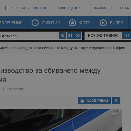
УСЛОВИЯ ЗА ПОЛЗВАНЕ
ЛИЧНИ ДАННИ
РЕКЛАМА
КОНТАКТ
ЗВЛЕЧЕНИЯ
СЪБИТИЯ
ФОТО
ВИДЕО
НОВИНИТЕ ДНЕС
33
ен фолклор
дебно производство за сбиването между българи и чужденци в София
изводство за сбиването между
ия
а
Коментари: 0
0
ОДОБРЯВАМ