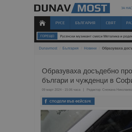
ЗА НАС
РУСЕ
БЪЛГАРИЯ
СВЯТ
РА
ГОРЕЩО
Русенски музикант смеси Металика и род
Dunavmost
/
България
/
Новини
/
Образуваха досъ
Образуваха досъдебно про
българи и чужденци в Соф
09 март 2024 - 15:06 часа
Редактор:
Снежана Николаев
СПОДЕЛИ ВЪВ ФЕЙСБУК