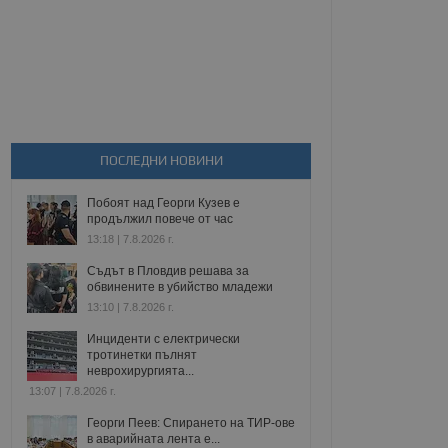
ПОСЛЕДНИ НОВИНИ
Побоят над Георги Кузев е
продължил повече от час
13:18 | 7.8.2026 г.
Съдът в Пловдив решава за
обвинените в убийство младежи
13:10 | 7.8.2026 г.
Инциденти с електрически
тротинетки пълнят
неврохирургията...
13:07 | 7.8.2026 г.
Георги Пеев: Спирането на ТИР-ове
в аварийната лента е...