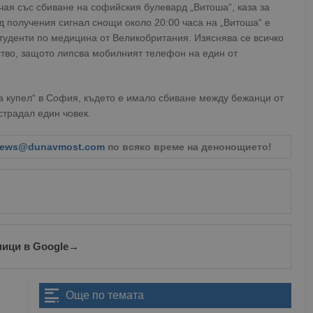
ая със сбиване на софийския булевард „Витоша“, каза за
ед получения сигнал снощи около 20:00 часа на „Витоша“ е
туденти по медицина от Великобритания. Изяснява се всичко
ство, защото липсва мобилният телефон на един от
ча купел“ в София, където е имало сбиване между бежанци от
страдал един човек.
ews@dunavmost.com
по всяко време на денонощието!
ници в Google
→
Още по темата