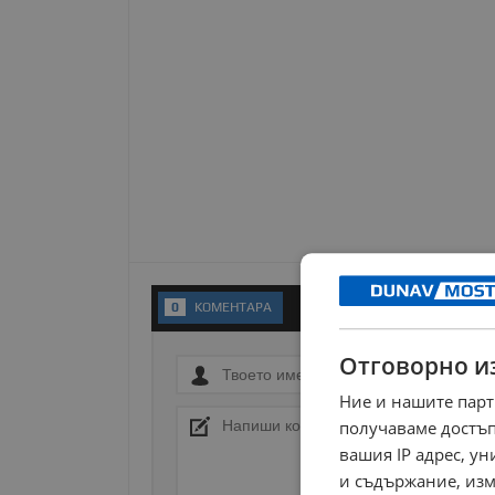
0
KОМЕНТАРA
Отговорно и
Ние и нашите парт
получаваме достъп
вашия IP адрес, у
и съдържание, изм