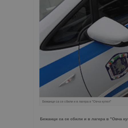
Бежанци са се сбили и в лагера в "Овча купел"
Бежанци са се сбили и в лагера в "Овча ку