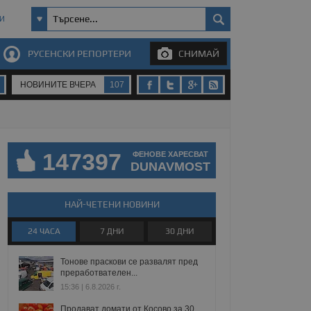
И
РУСЕНСКИ РЕПОРТЕРИ
СНИМАЙ
НОВИНИТЕ ВЧЕРА
107
147397
ФЕНОВЕ ХАРЕСВАТ
DUNAVMOST
НАЙ-ЧЕТЕНИ НОВИНИ
24 ЧАСА
7 ДНИ
30 ДНИ
Тонове праскови се развалят пред
преработвателен...
15:36 | 6.8.2026 г.
Продават домати от Косово за 30