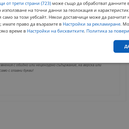
и от трети страни (723)
може също да обработват данните в
 използване на точни данни за геолокация и характеристик
 само за този уебсайт. Някои доставчици може да разчитат 
; имате право да възразите в
Настройки за рекламиране
. М
сяко време в
Настройки на бисквитките
.
Политика за повер
за да оставите анонимен коментар или да гласувате
акаунт.
Д
ви ще бъде публикуван анонимно под псевдонима който сте
 Никаква лична информация за вас няма да бъде
Ефективност
Таргетиране
Функционалност
Н
мнения с обидно или нецензурно съдържание, на верска или
ги потребители.
амо с главни букви!
еобходимо
Ефективност
Таргетиране
Функционалност
Неклас
исквитки позволяват основната функционалност на уебсайта, като потребителско
не може да се използва правилно без строго необходими бисквитки.