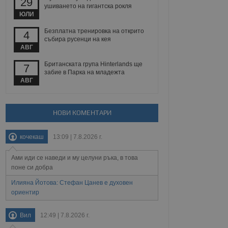
29
йният потребител може
ушиването на гигантска рокля
 уебсайт.
ЮЛИ
Безплатна тренировка на открито
4
събира русенци на кея
АВГ
Описание
Британската група Hinterlands ще
7
ребителски
елското поведение и
забие в Парка на младежта
раници на сайта. Тя
яване на сайта. Тя
не на прегледи на
АВГ
формация, която е
взаимодействат с
нкционалност в целия
прекарано на
редпочитанията на
 сайтове; тя може
НОВИ КОМЕНТАРИ
остта на социалните
тора на сайта.
използва новата или
елски взаимодействия
кочекаш
13:09 | 7.8.2026 г.
нето и потребителския
Ами иди се наведи и му целуни ръка, в това
рез събиране на данни
 помага за
поне си добра
отребителите се
тапите на тестване.
Илияна Йотова: Стефан Цанев е духовен
ориентир
тистически данни,
 броя на посещенията,
 са били заредени.
Вил
12:49 | 7.8.2026 г.
елския опит.