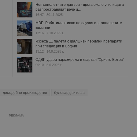
Непълнолетните дилъри - дрога около училищата
разпространяват вече и...
16:47 | 30.11.2025 г.
МВР: Работим активно по случая със запалените
камиони
13:16 | 7.10.2025 г.
Иззеха 11 палета с фалшиви перилни препарати
при спецакция в София
13:12 | 14.9.2025 г.
СДВР удари наркомрежа в квартал "Христо Ботев"
09:10 | 5.6.2026 г.
досъдебно производство
булевард витоша
РЕКЛАМА