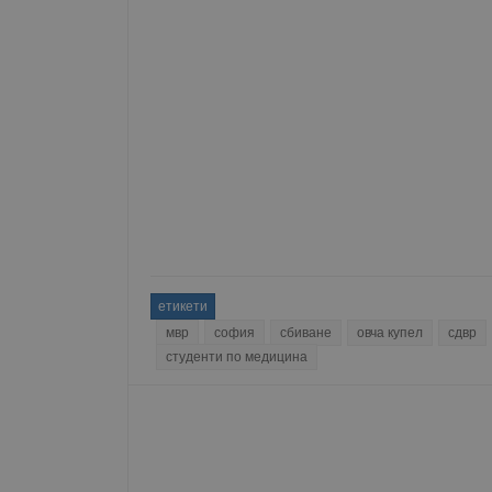
етикети
мвр
софия
сбиване
овча купел
сдвр
студенти по медицина