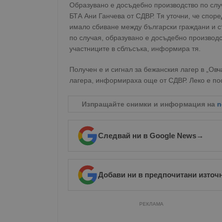
Образувано е досъдебно производство по случ
БТА Ани Ганчева от СДВР. Тя уточни, че спор
имало сбиване между български граждани и с
по случая, образувано е досъдебно производ
участниците в сблъсъка, информира тя.
Получен е и сигнал за бежанския лагер в „Ов
лагера, информираха още от СДВР. Леко е по
Изпращайте снимки и информация на
n
Следвай ни в Google News
→
Добави ни в предпочитани източ
РЕКЛАМА