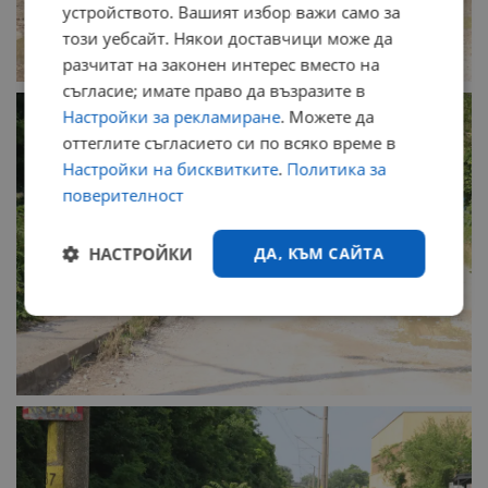
устройството. Вашият избор важи само за
този уебсайт. Някои доставчици може да
разчитат на законен интерес вместо на
съгласие; имате право да възразите в
Настройки за рекламиране
. Можете да
оттеглите съгласието си по всяко време в
Настройки на бисквитките
.
Политика за
поверителност
НАСТРОЙКИ
ДА, КЪМ САЙТА
Строго
Ефективност
необходимо
Таргетиране
Функционалност