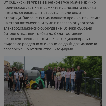
От общинските управи в регион Русе обаче изрично
предупреждават, че в рамките на днешната проява
няма да се изхвърлят строителни или опасни
отпадъци. Забранено е изнасянето край контейнерите
на стари автомобилни гуми и излязло от употреба
електродомакинско оборудване. Всички събрани
битови отпадъци трябва да бъдат оставени
непосредствено до кофите или специализираните
съдове за разделно събиране, за да бъдат извозени
своевременно от почистващите фирми.