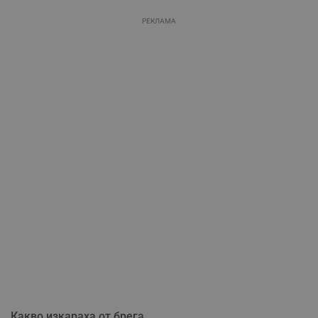
РЕКЛАМА
Какво изкараха от брега