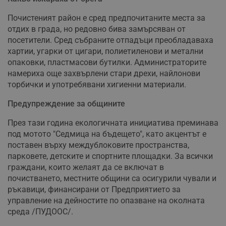
Почистеният район е сред предпочитаните места за
отдих в града, но редовно бива замърсяван от
посетители. Сред събраните отпадъци преобладаваха
хартии, угарки от цигари, полиетиленови и метални
опаковки, пластмасови бутилки. Администраторите
намериха още захвърлени стари дрехи, найлонови
торбички и употребявани хигиенни материали.
Предупреждение за общините
През тази година екологичната инициатива преминава
под мотото "Седмица на бъдещето", като акцентът е
поставен върху междублоковите пространства,
парковете, детските и спортните площадки. За всички
граждани, които желаят да се включат в
почистването, местните общини са осигурили чували и
ръкавици, финансирани от Предприятието за
управление на дейностите по опазване на околната
среда /ПУДООС/.