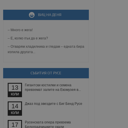
ВИЦ НА ДЕНЯ
не, зададена от уеб
 ASP.NET MVC
спре неразрешеното
т, известно като
– Много е жега!
тове. Той не съдържа
щожава при затваряне
– Е, колко пък да е жега?
– Отварям хладилника и гледам – едната бира
ение на съгласието на
изпила другата...
ст за тяхното
а данни за съгласието
ични политики и
антира, че техните
 сесии.
СЪБИТИЯ ОТ РУСЕ
аничаване между хората
а, за да се правят
Гигантски костилки и семена
хния уебсайт.
13
превземат залите на Екомузея в...
ЮЛИ
сигнализира на
 на бисквитките,
Джаз под звездите с Биг Бенд Русе
14
а съответствие и
ндарти и
ЮЛИ
ck и предоставя
Русенската опера превзема
17
требител използва
Белоградчишките скали