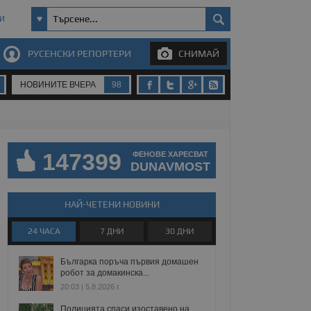
И
РУСЕНСКИ РЕПОРТЕРИ
СНИМАЙ
НОВИНИТЕ ВЧЕРА
98
147399
ФЕНОВЕ ХАРЕСВАТ
DUNAVMOST
НАЙ-ЧЕТЕНИ НОВИНИ
24 ЧАСА
7 ДНИ
30 ДНИ
Българка поръча първия домашен
робот за домакинска...
20:03 | 5.8.2026 г.
Полицията спаси изоставено на