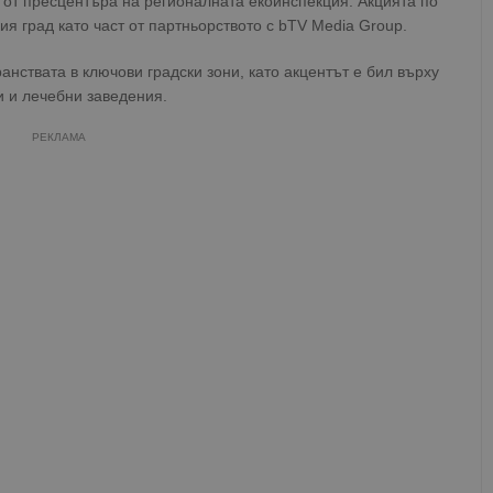
от пресцентъра на регионалната екоинспекция. Акцията по
я град като част от партньорството с bTV Media Group.
нствата в ключови градски зони, като акцентът е бил върху
и и лечебни заведения.
РЕКЛАМА