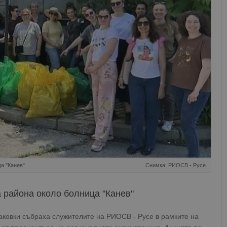
а "Канев"
Снимка: РИОСВ - Русе
 района около болница "Канев"
аковки събраха служителите на РИОСВ - Русе в рамките на