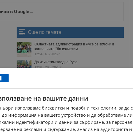
ници в Google
→
Още по темата
Областната администрация в Русе се включи в
кампанията "Да изчистим...
12:54 | 6.6.2026 г.
Да изчистим заедно Русе
13:01 | 28.9.2020 г.
Младежи от клуб "Добрият пример" почистиха
зелени площи в Русе
17:40 | 6.6.2026 г.
зползване на вашите данни
Служители на Община Русе почистиха районите
около обществени сгради
ньори използваме бисквитки и подобни технологии, за да 
17:28 | 6.6.2026 г.
 до информация на вашето устройство и да обработваме ли
никални идентификатори и данни за сърфиране, за персона
ерване на реклами и съдържание, анализ на аудиторията и
боклук
риосв
екология
опаковки
болница канев