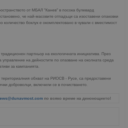
ространството от МБАЛ "Канев" в посока булевард
установено, че най-масовите отпадъци са изоставени опаковки
но количество боклук е окомплектовано в чували с вместимост
е традиционен партньор на екологичната инициатива. През
а управление на дейностите по опазване на околната среда
тиви за кампанията.
в териториалния обхват на РИОСВ - Русе, са предоставени
ички доброволци, включили се в почистването.
ews@dunavmost.com
по всяко време на денонощието!