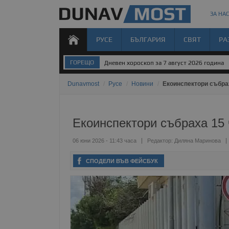
ЗА НАС
РУСЕ
БЪЛГАРИЯ
СВЯТ
РА
ГОРЕЩО
Дневен хороскоп за 7 август 2026 година
Dunavmost
/
Русе
/
Новини
/
Екоинспектори събрах
Екоинспектори събраха 15 
06 юни 2026 - 11:43 часа
Редактор:
Диляна Маринова
СПОДЕЛИ ВЪВ ФЕЙСБУК