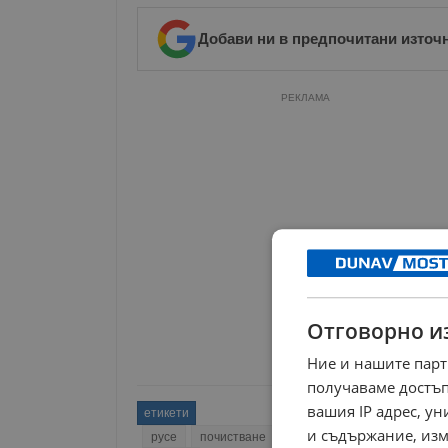
Добави ни в предпочитани източ
РЕКЛАМА
Отговорно и
Ние и нашите парт
получаваме достъп
вашия IP адрес, у
етикети
и съдържание, изм
русе
почистване
кампания
отпадъци