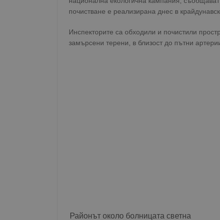
национална екологична кампания, съобщават 
почистване е реализирана днес в крайдунавски
Инспекторите са обходили и почистили простра
замърсени терени, в близост до пътни артери
Районът около болницата светна