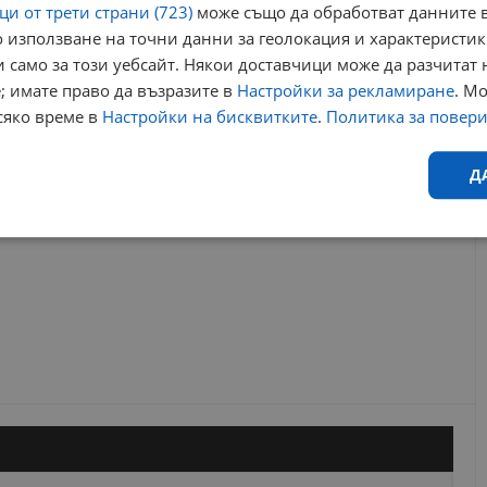
и от трети страни (723)
може също да обработват данните в
 използване на точни данни за геолокация и характеристик
 само за този уебсайт. Някои доставчици може да разчитат 
РЕКЛАМА
; имате право да възразите в
Настройки за рекламиране
. М
сяко време в
Настройки на бисквитките
.
Политика за повер
Д
Ефективност
Таргетиране
Функционалност
Н
еобходимо
Ефективност
Таргетиране
Функционалност
Неклас
исквитки позволяват основната функционалност на уебсайта, като потребителско
не може да се използва правилно без строго необходими бисквитки.