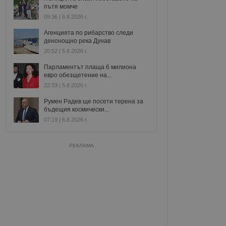
пътя момче
09:36 | 6.8.2026 г.
Агенцията по рибарство следи
денонощно река Дунав
20:52 | 5.8.2026 г.
Парламентът плаща 6 милиона
евро обезщетение на...
22:33 | 5.8.2026 г.
Румен Радев ще посети терена за
бъдещия космически...
07:19 | 6.8.2026 г.
РЕКЛАМА