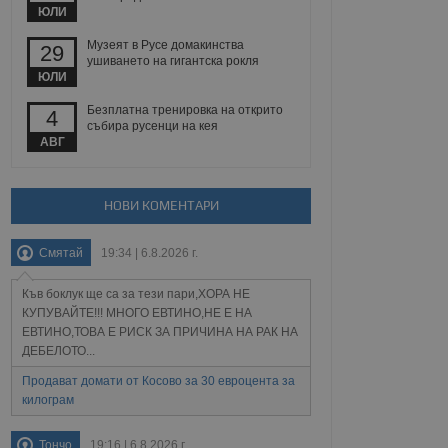
йният потребител може
ЮЛИ
 уебсайт.
Музеят в Русе домакинства
29
ушиването на гигантска рокля
ЮЛИ
Описание
Безплатна тренировка на открито
4
събира русенци на кея
ребителски
елското поведение и
АВГ
раници на сайта. Тя
яване на сайта. Тя
не на прегледи на
формация, която е
взаимодействат с
нкционалност в целия
прекарано на
редпочитанията на
НОВИ КОМЕНТАРИ
 сайтове; тя може
остта на социалните
тора на сайта.
използва новата или
Смятай
19:34 | 6.8.2026 г.
елски взаимодействия
нето и потребителския
Къв боклук ще са за тези пари,ХОРА НЕ
рез събиране на данни
КУПУВАЙТЕ!!! МНОГО ЕВТИНО,НЕ Е НА
 помага за
ЕВТИНО,ТОВА Е РИСК ЗА ПРИЧИНА НА РАК НА
отребителите се
ДЕБЕЛОТО...
тапите на тестване.
Продават домати от Косово за 30 евроцента за
тистически данни,
 броя на посещенията,
килограм
 са били заредени.
елския опит.
Тончо
19:16 | 6.8.2026 г.