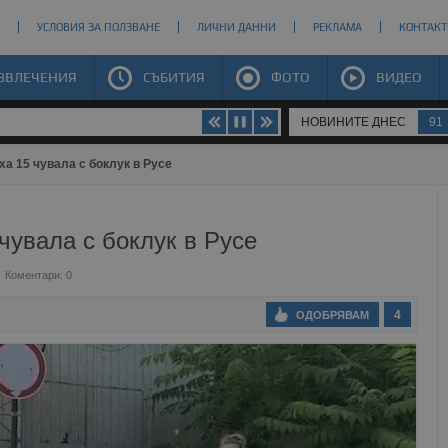
УСЛОВИЯ ЗА ПОЛЗВАНЕ
ЛИЧНИ ДАННИ
РЕКЛАМА
КОНТАКТ
ЗВЛЕЧЕНИЯ
СЪБИТИЯ
ФОТО
ВИДЕО
НОВИНИТЕ ДНЕС
91
а 15 чувала с боклук в Русе
чувала с боклук в Русе
Коментари: 0
4
ОДОБРЯВАМ