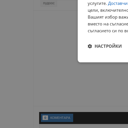
услугите.
Доставчиц
пудоос
цели, включително
Вашият избор важи
вместо на съгласие
съгласието си по в
НАСТРОЙКИ
Строго
необходимо
Строго н
0
KОМЕНТАРA
Строго необходимите б
на акаунта. Уебсайтът 