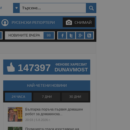
И
РУСЕНСКИ РЕПОРТЕРИ
СНИМАЙ
НОВИНИТЕ ВЧЕРА
98
147397
ФЕНОВЕ ХАРЕСВАТ
DUNAVMOST
НАЙ-ЧЕТЕНИ НОВИНИ
24 ЧАСА
7 ДНИ
30 ДНИ
Българка поръча първия домашен
робот за домакинска...
20:03 | 5.8.2026 г.
Полицията спаси изоставено на