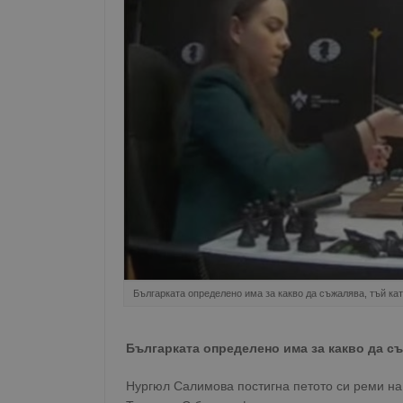
Българката определено има за какво да съжалява, тъй ка
Българката определено има за какво да с
Нургюл Салимова постигна петото си реми на 