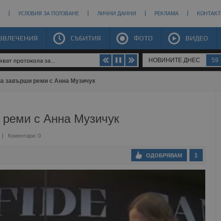
УСЛОВИЯ ЗА ПОЛЗВАНЕ
ЛИЧНИ ДАННИ
РЕКЛАМА
КОНТАКТ
ЗВЛЕЧЕНИЯ
СЪБИТИЯ
ФОТО
ВИДЕО
НОВИНИТЕ ДНЕС
59
ват протокола за...
а завърши реми с Анна Музичук
реми с Анна Музичук
Коментари: 0
1
ОДОБРЯВАМ