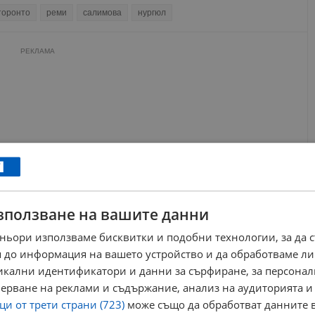
торонто
реми
салимова
нургюл
РЕКЛАМА
зползване на вашите данни
ньори използваме бисквитки и подобни технологии, за да 
 до информация на вашето устройство и да обработваме ли
никални идентификатори и данни за сърфиране, за персона
ерване на реклами и съдържание, анализ на аудиторията и
и от трети страни (723)
може също да обработват данните в