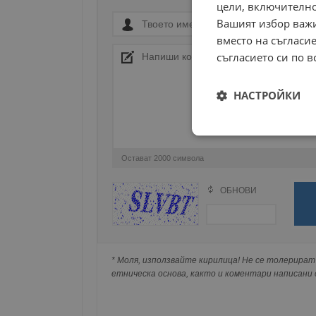
цели, включително
Вашият избор важи
вместо на съгласие
съгласието си по в
НАСТРОЙКИ
Строго
необходимо
Остават
2000
символа
ОБНОВИ
Поради зачестилите злоупотреби в сайта, 
изискваме да се идентифицирате с Google 
Натискайки на Google бутона коментарът 
Строго н
попълнили по-горе в полето "Твоето име".
* Моля, използвайте кирилица! Не се толерират 
съхранявана при нас или показвана на дру
етническа основа, както и коментари написани с
Строго необходимите б
на акаунта. Уебсайтът 
Име