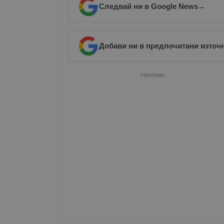
Следвай ни в Google News
→
Добави ни в предпочитани източ
РЕКЛАМА