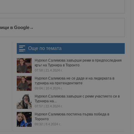
ници в Google
→
Още по темата
Нургюл Салимова завърши реми в предпоследния
кръг на Турнира в Торонто
07:58 | 21.4.2024 г.
Нургюл Салимова не се даде и на лидерката в
турнира на претендентките
09:04 | 10.4.2024 г.
Нургюл Салимова завърши с реми участието си в
Турнира на...
07:57 | 22.4.2024 г.
Нургюл Салимова постигна първа победа в
Торонто
09:32 | 8.4.2024 г.