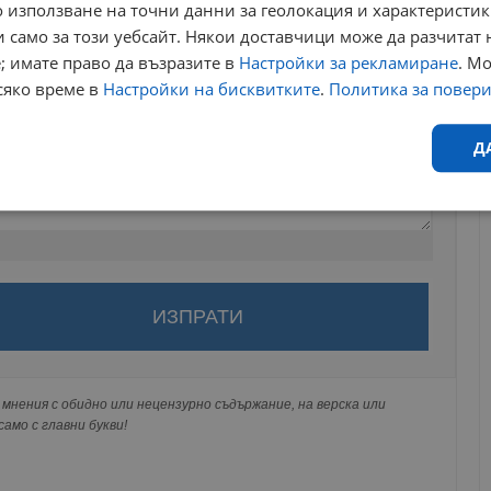
 използване на точни данни за геолокация и характеристик
 само за този уебсайт. Някои доставчици може да разчитат 
; имате право да възразите в
Настройки за рекламиране
. М
сяко време в
Настройки на бисквитките
.
Политика за повер
Д
Ефективност
Таргетиране
Функционалност
Н
за да оставите анонимен коментар или да гласувате
акаунт.
ви ще бъде публикуван анонимно под псевдонима който сте
еобходимо
Ефективност
Таргетиране
Функционалност
Неклас
 Никаква лична информация за вас няма да бъде
мнения с обидно или нецензурно съдържание, на верска или
ги потребители.
амо с главни букви!
исквитки позволяват основната функционалност на уебсайта, като потребителско
не може да се използва правилно без строго необходими бисквитки.
Валиден
Доставчик
/
Домейн
Описание