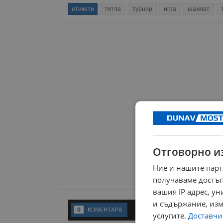
етикети
титла
турнир
игра
шахмат
Отговорно и
Ние и нашите парт
получаваме достъп
вашия IP адрес, у
и съдържание, изм
0
KОМЕНТАРA
услугите.
Доставчиц