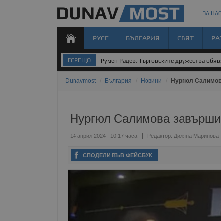
ЗА НАС
РУСЕ
БЪЛГАРИЯ
СВЯТ
РА
ГОРЕЩО
Румен Радев: Търговските дружества обявя
Dunavmost
/
България
/
Новини
/
Нургюл Салимов
Нургюл Салимова завърши 
14 април 2024 - 10:17 часа
Редактор:
Диляна Маринова
СПОДЕЛИ ВЪВ ФЕЙСБУК