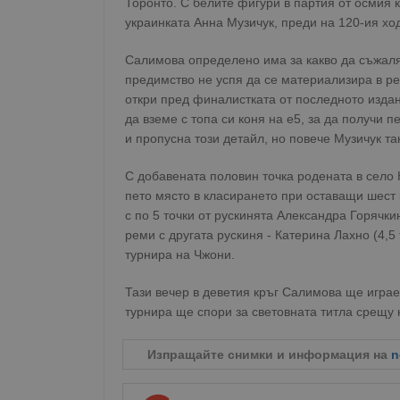
Торонто. С белите фигури в партия от осмия к
украинката Анна Музичук, преди на 120-ия ход
Салимова определено има за какво да съжаляв
предимство не успя да се материализира в р
откри пред финалистката от последното издани
да вземе с топа си коня на e5, за да получи
и пропусна този детайл, но повече Музичук та
С добавената половин точка родената в село 
пето място в класирането при оставащи шест 
с по 5 точки от рускинята Александра Горячк
реми с другата рускиня - Катерина Лахно (4,5
турнира на Чжони.
Тази вечер в деветия кръг Салимова ще играе
турнира ще спори за световната титла срещу
Изпращайте снимки и информация на
n