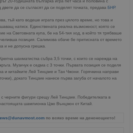
ръг 20-годишната българка игра пет часа и половина с
 двете да се съгласят да си поделят точката, предава
БНР.
а, тъй като водеше играта през цялото време, но това и
ешаващ натиск. Единствената реална възможност, която се
е на Световната купа, бе на 54-тия ход, в който тя трябваше
 печеливша позиция. Салимова обаче бе притисната от времето
ка и не допусна грешка.
Крепча шахматистка събра 3,5 точки, с които се нарежда на
кръга. Музичук е седма с 3 точки. Първата позиция се поделя
ина и китайките Лей Тинцзие и Тан Чжони. Горячкина направи
 точки), докато Тинцзие нанесе първа загуба от началото на
 с черните фигури срещу Лей Тинцзие. Победителката в
 настоящата шампионка Цзю Вънцзюн от Китай.
ews@dunavmost.com
по всяко време на денонощието!