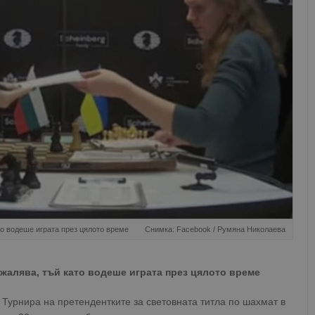
то водеше играта през цялото време
Снимка: Facebook / Румяна Николаева
ъжалява, тъй като водеше играта през цялото време
Турнира на претендентките за световната титла по шахмат в