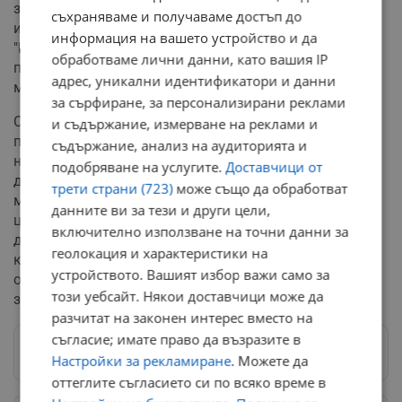
заложено и приемането на процедурни правила за
съхраняваме и получаваме достъп до
избор на председател на Държавна агенция
информация на вашето устройство и да
"Национална сигурност" (ДАНС). Кабинетът вече
обработваме лични данни, като вашия IP
предложи Пламен Тончев да запази поста си за нов
адрес, уникални идентификатори и данни
мандат.
за сърфиране, за персонализирани реклами
Сред останалите важни точки в парламентарната
и съдържание, измерване на реклами и
програма са изменения в Закона за Министерството
съдържание, анализ на аудиторията и
на вътрешните работи, както и гласуване на
подобряване на услугите.
Доставчици от
допълнителни разходи за придобиване на бойните
трети страни (723)
може също да обработват
машини "Страйкър", наложени поради повишение на
данните ви за тези и други цели,
цените от американска страна. До края на седмицата
включително използване на точни данни за
депутатите трябва да разгледат на първо четене и
геолокация и характеристики на
ключовите бюджети за 2026 година на държавното
устройството. Вашият избор важи само за
обществено осигуряване и на Националната
този уебсайт. Някои доставчици може да
здравноосигурителна каса.
разчитат на законен интерес вместо на
съгласие; имате право да възразите в
Следвай ни в Google News
→
Настройки за рекламиране
. Можете да
оттеглите съгласието си по всяко време в