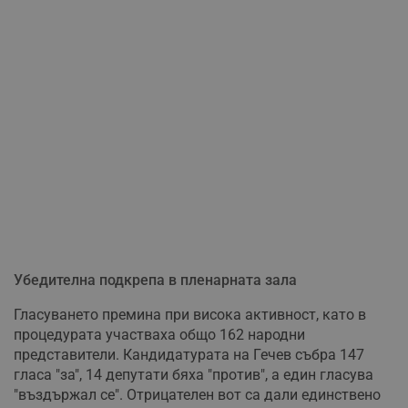
Убедителна подкрепа в пленарната зала
Гласуването премина при висока активност, като в
процедурата участваха общо 162 народни
представители. Кандидатурата на Гечев събра 147
гласа "за", 14 депутати бяха "против", а един гласува
"въздържал се". Отрицателен вот са дали единствено