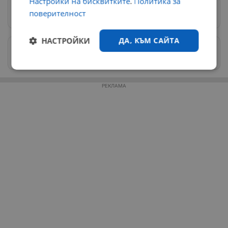
Настройки на бисквитките
.
Политика за
Предпочитани източници
→
поверителност
НАСТРОЙКИ
ДА, КЪМ САЙТА
Изпращайте снимки и информация на
news@dunavmost.com
Строго
Ефективност
необходимо
РЕКЛАМА
Таргетиране
Функционалност
Некласифицирани