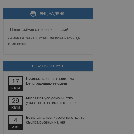
не, зададена от уеб
 ASP.NET MVC
ВИЦ НА ДЕНЯ
спре неразрешеното
т, известно като
тове. Той не съдържа
щожава при затваряне
- Пешо, събуди се. Говориш насън!
- Аман бе, жена. Остави ме поне насън да
ение на съгласието на
ст за тяхното
кажа нещо...
а данни за съгласието
ични политики и
антира, че техните
 сесии.
СЪБИТИЯ ОТ РУСЕ
аничаване между хората
а, за да се правят
хния уебсайт.
Русенската опера превзема
17
Белоградчишките скали
ЮЛИ
сигнализира на
 на бисквитките,
Музеят в Русе домакинства
а съответствие и
29
ушиването на гигантска рокля
ндарти и
ЮЛИ
ck и предоставя
Безплатна тренировка на открито
4
требител използва
събира русенци на кея
йният потребител може
АВГ
 уебсайт.