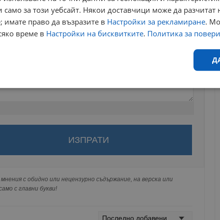
 само за този уебсайт. Някои доставчици може да разчитат 
; имате право да възразите в
Настройки за рекламиране
. М
сяко време в
Настройки на бисквитките
.
Политика за повер
Д
Ефективност
Таргетиране
Функционалност
Н
за да оставите анонимен коментар или да гласувате
акаунт.
ви ще бъде публикуван анонимно под псевдонима който сте
еобходимо
Ефективност
Таргетиране
Функционалност
Неклас
 Никаква лична информация за вас няма да бъде
мнения с обидно или нецензурно съдържание, на верска или
ги потребители.
исквитки позволяват основната функционалност на уебсайта, като потребителско
амо с главни букви!
не може да се използва правилно без строго необходими бисквитки.
Валиден
Доставчик
/
Домейн
Описание
до