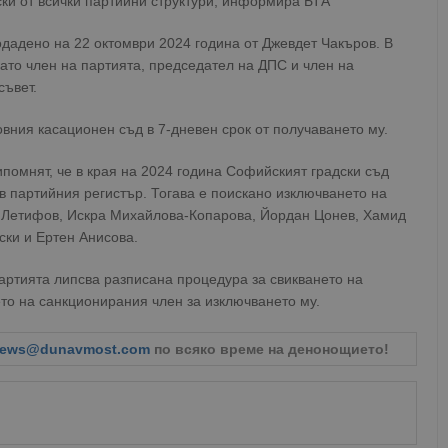
ски от всички партийни структури, информира БТА
дадено на 22 октомври 2024 година от Джевдет Чакъров. В
като член на партията, председател на ДПС и член на
съвет.
ния касационен съд в 7-дневен срок от получаването му.
помнят, че в края на 2024 година Софийският градски съд
в партийния регистър. Тогава е поискано изключването на
л Летифов, Искра Михайлова-Копарова, Йордан Цонев, Хамид
ски и Ертен Анисова.
партията липсва разписана процедура за свикването на
о на санкционирания член за изключването му.
ews@dunavmost.com
по всяко време на денонощието!