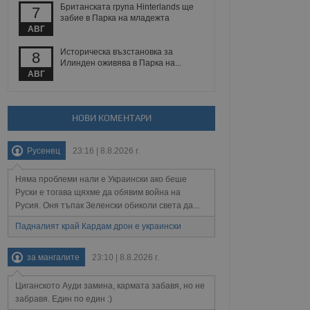
Британската група Hinterlands ще
7
забие в Парка на младежта
АВГ
Описание
Историческа възстановка за
8
Илинден оживява в Парка на...
ребителски
елското поведение и
АВГ
раници на сайта. Тя
яване на сайта. Тя
не на прегледи на
формация, която е
взаимодействат с
нкционалност в целия
прекарано на
редпочитанията на
НОВИ КОМЕНТАРИ
 сайтове; тя може
остта на социалните
тора на сайта.
използва новата или
елски взаимодействия
Русенец
23:16 | 8.8.2026 г.
нето и потребителския
Няма проблеми нали е Украински ако беше
рез събиране на данни
Руски е тогава щяхме да обявим война на
 помага за
Русия. Оня тъпак Зеленски обиколи света да...
отребителите се
тапите на тестване.
Падналият край Кардам дрон е украински
тистически данни,
 броя на посещенията,
за мангалите
23:10 | 8.8.2026 г.
 са били заредени.
елския опит.
Циганското Ауди замина, кармата забавя, но не
я за потребителското
, за да се
забравя. Един по един :)
екламните съобщения