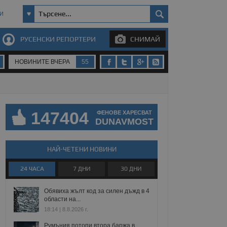
И
РУСЕНСКИ РЕПОРТЕРИ
СНИМАЙ
НОВИНИТЕ ВЧЕРА
55
147404
ФЕНОВЕ ХАРЕСВАТ
DUNAVMOST
НАЙ-ЧЕТЕНИ НОВИНИ
24 ЧАСА
7 ДНИ
30 ДНИ
Обявиха жълт код за силен дъжд в 4
области на...
18:14 | 8.8.2026 г.
Румъния потопи втора баржа в