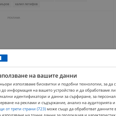
акъров
халил летифов
РЕКЛАМА
зползване на вашите данни
ньори използваме бисквитки и подобни технологии, за да 
 до информация на вашето устройство и да обработваме ли
никални идентификатори и данни за сърфиране, за персона
ерване на реклами и съдържание, анализ на аудиторията и
и от трети страни (723)
може също да обработват данните в
 използване на точни данни за геолокация и характеристик