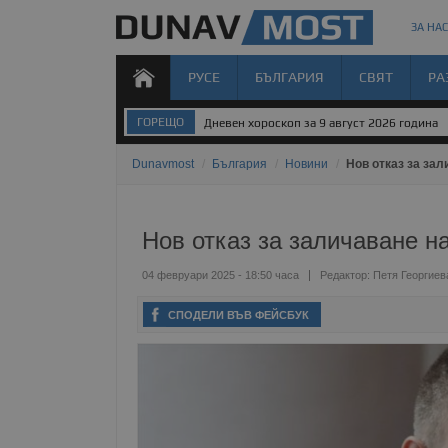
ЗА НАС
РУСЕ
БЪЛГАРИЯ
СВЯТ
РА
ГОРЕЩО
Дневен хороскоп за 9 август 2026 година
Dunavmost
/
България
/
Новини
/
Нов отказ за за
Нов отказ за заличаване н
04 февруари 2025 - 18:50 часа
Редактор:
Петя Георгиев
СПОДЕЛИ ВЪВ ФЕЙСБУК