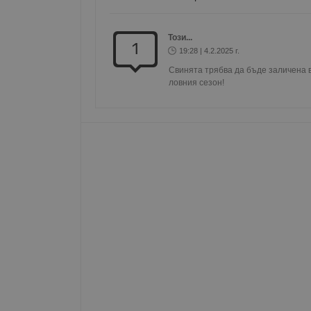
__RequestVerificationT
Този...
1
19:28 | 4.2.2025 г.
Свинята трябва да бъде заличена ве
ловния сезон!
VISITOR_PRIVACY_MET
__cf_bm
receive-cookie-depreca
ASP.NET_SessionId