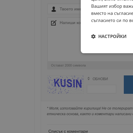
Вашият избор важи
вместо на съгласие
съгласието си по в
НАСТРОЙКИ
Строго
необходимо
Остават
2000
символа
ОБНОВИ
Поради зачестилите злоупотреби в сайта, 
изискваме да се идентифицирате с Google 
Натискайки на Google бутона коментарът 
Строго н
попълнили по-горе в полето "Твоето име".
* Моля, използвайте кирилица! Не се толерират 
съхранявана при нас или показвана на дру
Строго необходимите б
етническа основа, както и коментари написани с
на акаунта. Уебсайтът 
Име
Списък с коментари