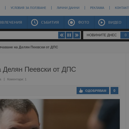
УСЛОВИЯ ЗА ПОЛЗВАНЕ
ЛИЧНИ ДАННИ
РЕКЛАМА
КОНТАКТ
ЗВЛЕЧЕНИЯ
СЪБИТИЯ
ФОТО
ВИДЕО
НОВИНИТЕ ДНЕС
0
личаване на Делян Пеевски от ДПС
а Делян Пеевски от ДПС
а
Коментари: 1
0
ОДОБРЯВАМ