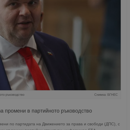
ото ръководство
Снимка: БГНЕС
за промени в партийното ръководство
ени по партидата на Движението за права и свободи (ДПС), с