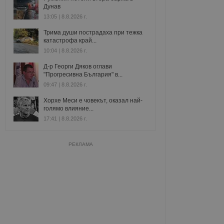
Дунав
13:05 | 8.8.2026 г.
Трима души пострадаха при тежка
катастрофа край...
10:04 | 8.8.2026 г.
Д-р Георги Дяков оглави
"Прогресивна България" в...
09:47 | 8.8.2026 г.
Хорхе Меси е човекът, оказал най-
голямо влияние...
17:41 | 8.8.2026 г.
РЕКЛАМА