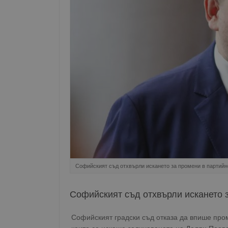
Софийският съд отхвърли искането за промени в партийн
Софийският съд отхвърли искането 
Софийският градски съд отказа да впише пром