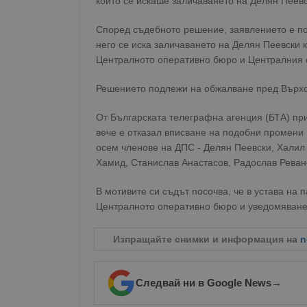
които се искаше заличаването на Делян Пеев
Според съдебното решение, заявлението е по
него се иска заличаването на Делян Пеевски 
Централното оперативно бюро и Централния 
Решението подлежи на обжалване пред Върхов
От Българската телеграфна агенция (БТА) при
вече е отказал вписване на подобни промени 
осем членове на ДПС - Делян Пеевски, Хали
Хамид, Станислав Анастасов, Радослав Реван
В мотивите си съдът посочва, че в устава на 
Централното оперативно бюро и уведомяванет
Изпращайте снимки и информация на
n
Следвай ни в Google News
→