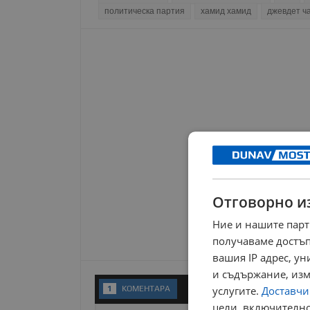
политическа партия
хамид хамид
джевдет ч
Отговорно и
Ние и нашите парт
получаваме достъп
вашия IP адрес, у
и съдържание, изм
1
KОМЕНТАРA
услугите.
Доставчиц
цели, включително