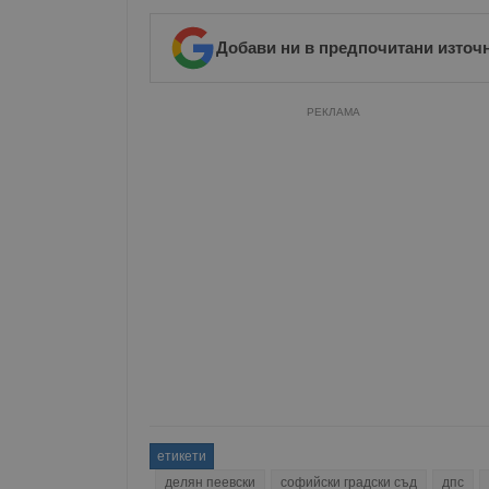
Добави ни в предпочитани източ
РЕКЛАМА
етикети
делян пеевски
софийски градски съд
дпс