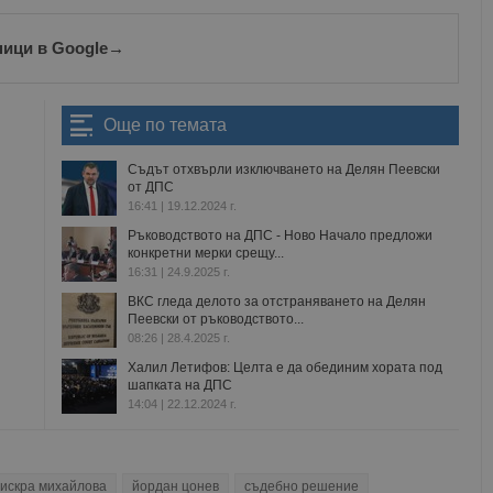
ници в Google
→
Още по темата
Съдът отхвърли изключването на Делян Пеевски
от ДПС
16:41 | 19.12.2024 г.
Ръководството на ДПС - Ново Начало предложи
конкретни мерки срещу...
16:31 | 24.9.2025 г.
ВКС гледа делото за отстраняването на Делян
Пеевски от ръководството...
08:26 | 28.4.2025 г.
Халил Летифов: Целта е да обединим хората под
шапката на ДПС
14:04 | 22.12.2024 г.
искра михайлова
йордан цонев
съдебно решение