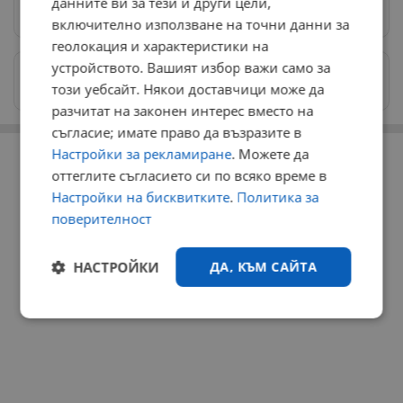
данните ви за тези и други цели,
Предпочитани източници
→
включително използване на точни данни за
геолокация и характеристики на
устройството. Вашият избор важи само за
Изпращайте снимки и информация на
този уебсайт. Някои доставчици може да
news@dunavmost.com
разчитат на законен интерес вместо на
съгласие; имате право да възразите в
РЕКЛАМА
Настройки за рекламиране
. Можете да
оттеглите съгласието си по всяко време в
Настройки на бисквитките
.
Политика за
поверителност
НАСТРОЙКИ
ДА, КЪМ САЙТА
Строго
Ефективност
необходимо