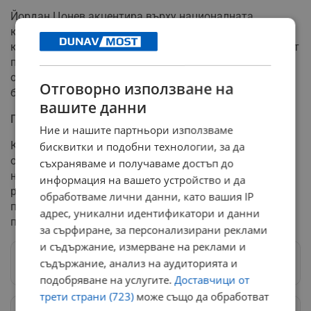
Йордан Цонев акцентира върху националната
капиталова програма за общините, определяйки я
като прецедент в бюджетирането. Той пое ангажимент
парламентарната група да продължи да отстоява
общинската инвестиционна програма и в следващите
Отговорно използване на
бюджети.
вашите данни
Промени в устава
Ние и нашите партньори използваме
Конференцията продължи при закрити врати за
бисквитки и подобни технологии, за да
обсъждане на промени в устава на партията, избор на
съхраняваме и получаваме достъп до
ново ръководство и преразглеждане на някои
информация на вашето устройство и да
решения на партийните органи. Сред очакваните
обработваме лични данни, като вашия IP
промени е премахването на позицията "почетен
адрес, уникални идентификатори и данни
председател".
за сърфиране, за персонализирани реклами
и съдържание, измерване на реклами и
съдържание, анализ на аудиторията и
Следвай ни в Google News
→
подобряване на услугите.
Доставчици от
трети страни (723)
може също да обработват