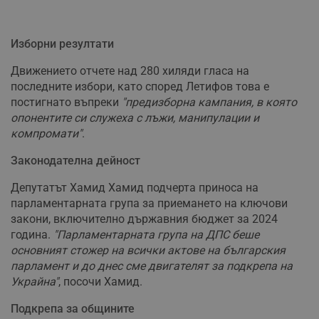
Изборни резултати
Движението отчете над 280 хиляди гласа на
последните избори, като според Летифов това е
постигнато въпреки
"предизборна кампания, в която
опонентите си служеха с лъжи, манипулации и
компромати"
.
Законодателна дейност
Депутатът Хамид Хамид подчерта приноса на
парламентарната група за приемането на ключови
закони, включително държавния бюджет за 2024
година.
"Парламентарната група на ДПС беше
основният стожер на всички актове на българския
парламент и до днес сме двигателят за подкрепа на
Украйна"
, посочи Хамид.
Подкрепа за общините