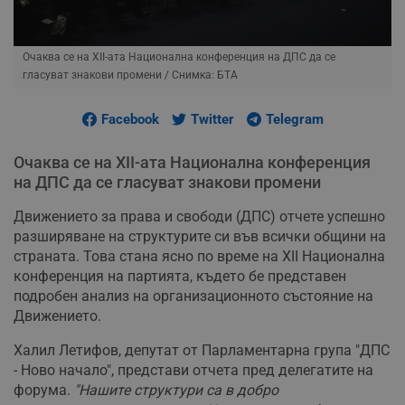
Очаква се на XII-ата Национална конференция на ДПС да се
гласуват знакови промени
/ Снимка: БТА
Facebook
Twitter
Telegram
Очаква се на XII-ата Национална конференция
на ДПС да се гласуват знакови промени
Движението за права и свободи (ДПС) отчете успешно
разширяване на структурите си във всички общини на
страната. Това стана ясно по време на XII Национална
конференция на партията, където бе представен
подробен анализ на организационното състояние на
Движението.
Халил Летифов, депутат от Парламентарна група "ДПС
- Ново начало", представи отчета пред делегатите на
форума.
"Нашите структури са в добро