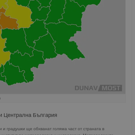
я
 и Централна България
 и градушки ще обхванат голяма част от страната в