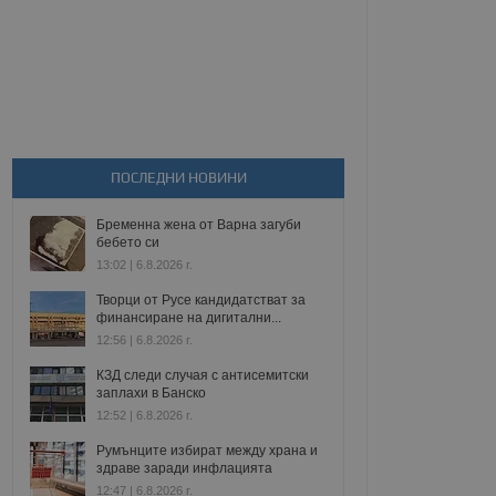
ПОСЛЕДНИ НОВИНИ
Бременна жена от Варна загуби
бебето си
13:02 | 6.8.2026 г.
Творци от Русе кандидатстват за
финансиране на дигитални...
12:56 | 6.8.2026 г.
КЗД следи случая с антисемитски
заплахи в Банско
12:52 | 6.8.2026 г.
Румънците избират между храна и
здраве заради инфлацията
12:47 | 6.8.2026 г.