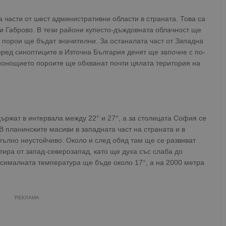
а части от шест административни области в страната. Това са
и Габрово. В тези райони купесто-дъждовната облачност ще
е порои ще бъдат значителни. За останалата част от Западна
ред синоптиците в Източна България денят ще започне с по-
енонощието пороите ще обхванат почти цялата територия на
ържат в интервала между 22° и 27°, а за столицата София се
В планинските масиви в западната част на страната и в
лно неустойчиво. Около и след обяд там ще се развиват
ира от запад-северозапад, като ще духа със слаба до
ксималната температура ще бъде около 17°, а на 2000 метра
РЕКЛАМА