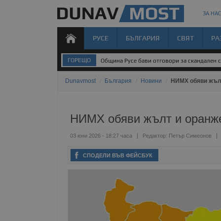
ЗА НАС
РУСЕ
БЪЛГАРИЯ
СВЯТ
РА
ГОРЕЩО
Община Русе бави отговори за скандален 
Dunavmost
/
България
/
Новини
/
НИМХ обяви жълт
НИМХ обяви жълт и оранже
03 юни 2026 - 18:27 часа
Редактор:
Петър Симеонов
СПОДЕЛИ ВЪВ ФЕЙСБУК