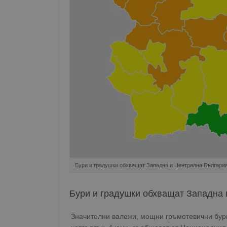
Бури и градушки обхващат Западна и Централна Българи
Бури и градушки обхващат Западна
Значителни валежи, мощни гръмотевични бури