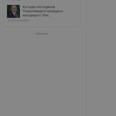
Костадин Костадинов:
Управляващите предадоха
находището "Хан...
12:43 | 6.8.2026 г.
РЕКЛАМА