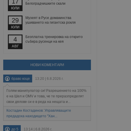
17
йният потребител може
Белоградчишките скали
 уебсайт.
ЮЛИ
Музеят в Русе домакинства
29
ушиването на гигантска рокля
ЮЛИ
Описание
Безплатна тренировка на открито
4
ребителски
елското поведение и
събира русенци на кея
раници на сайта. Тя
яване на сайта. Тя
не на прегледи на
АВГ
формация, която е
взаимодействат с
нкционалност в целия
прекарано на
редпочитанията на
 сайтове; тя може
НОВИ КОМЕНТАРИ
остта на социалните
тора на сайта.
използва новата или
елски взаимодействия
браво коце
13:20 | 6.8.2026 г.
нето и потребителския
Голям манипулатор си! Разрешението на 100%
рез събиране на данни
 помага за
е на Шел и OMV и това, че те преразпределят
отребителите се
свои дялове си е в реда на нещата и...
тапите на тестване.
Костадин Костадинов: Управляващите
тистически данни,
предадоха находището "Хан...
 броя на посещенията,
 са били заредени.
елския опит.
до 5
13:14 | 6.8.2026 г.