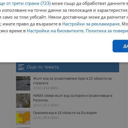
и от трети страни (723)
може също да обработват данните в
ews@dunavmost.com
по всяко време на денонощието!
 използване на точни данни за геолокация и характеристик
 само за този уебсайт. Някои доставчици може да разчитат 
; имате право да възразите в
Настройки за рекламиране
. М
сяко време в
Настройки на бисквитките
.
Политика за повер
Д
ници в Google
→
Ефективност
Таргетиране
Функционалност
Н
Още по темата
Жълт код за гръмотевични бури в 22 области на
страната
13:33 | 23.6.2026 г.
НИМХ обяви жълт код за порои и гръмотевици в
Русенско
14:22 | 21.5.2026 г.
еобходимо
Ефективност
Таргетиране
Функционалност
Неклас
Оранжев код в 18 области на България
12:41 | 28.9.2024 г.
исквитки позволяват основната функционалност на уебсайта, като потребителско
не може да се използва правилно без строго необходими бисквитки.