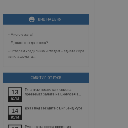
не, зададена от уеб
ВИЦ НА ДЕНЯ
 ASP.NET MVC
спре неразрешеното
т, известно като
тове. Той не съдържа
– Много е жега!
щожава при затваряне
– Е, колко пък да е жега?
ение на съгласието на
– Отварям хладилника и гледам – едната бира
ст за тяхното
изпила другата...
а данни за съгласието
ични политики и
антира, че техните
 сесии.
аничаване между хората
СЪБИТИЯ ОТ РУСЕ
а, за да се правят
хния уебсайт.
Гигантски костилки и семена
13
превземат залите на Екомузея в...
сигнализира на
ЮЛИ
 на бисквитките,
а съответствие и
Джаз под звездите с Биг Бенд Русе
14
ндарти и
ЮЛИ
ck и предоставя
требител използва
Русенската опера превзема