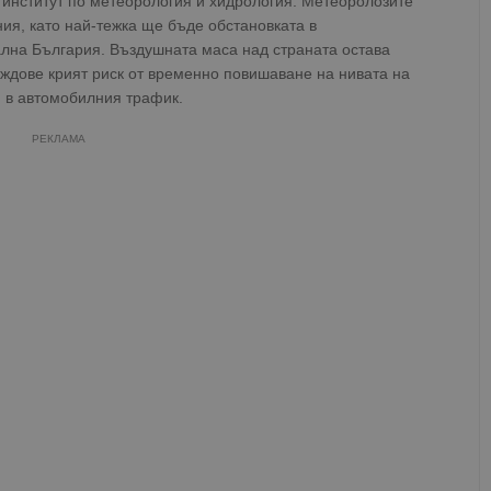
 институт по метеорология и хидрология. Метеоролозите
ния, като най-тежка ще бъде обстановката в
лна България. Въздушната маса над страната остава
ъждове крият риск от временно повишаване на нивата на
я в автомобилния трафик.
РЕКЛАМА