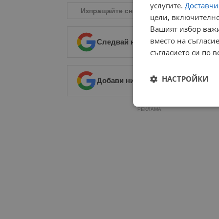
услугите.
Доставчиц
Изпращайте снимки и информация на
n
цели, включително
Вашият избор важи
вместо на съгласие
Следвай ни в Google News
→
съгласието си по в
НАСТРОЙКИ
Добави ни в предпочитани източ
Строго
РЕКЛАМА
необходимо
Строго н
Строго необходимите б
на акаунта. Уебсайтът 