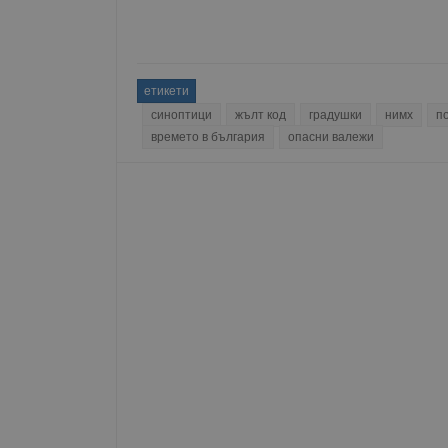
Име
__RequestVerificationT
етикети
синоптици
жълт код
градушки
нимх
п
времето в българия
опасни валежи
VISITOR_PRIVACY_MET
__cf_bm
receive-cookie-depreca
ASP.NET_SessionId