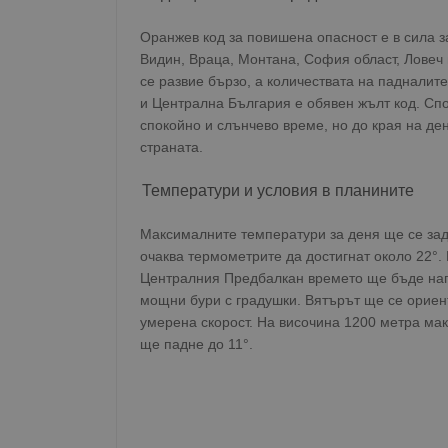
Оранжев код за повишена опасност е в сила з
Видин, Враца, Монтана, София област, Ловеч 
се развие бързо, а количествата на падналит
и Централна България е обявен жълт код. Спо
спокойно и слънчево време, но до края на д
страната.
Температури и условия в планините
Максималните температури за деня ще се зад
очаква термометрите да достигнат около 22°. 
Централния Предбалкан времето ще бъде напъ
мощни бури с градушки. Вятърът ще се ориент
умерена скорост. На височина 1200 метра ма
ще падне до 11°.