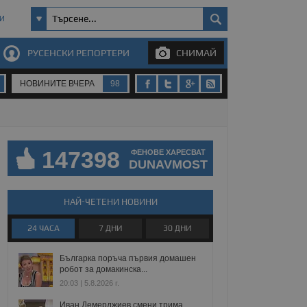
И
РУСЕНСКИ РЕПОРТЕРИ
СНИМАЙ
НОВИНИТЕ ВЧЕРА
98
147398
ФЕНОВЕ ХАРЕСВАТ
DUNAVMOST
НАЙ-ЧЕТЕНИ НОВИНИ
24 ЧАСА
7 ДНИ
30 ДНИ
Българка поръча първия домашен
робот за домакинска...
20:03 | 5.8.2026 г.
Иван Демерджиев смени трима