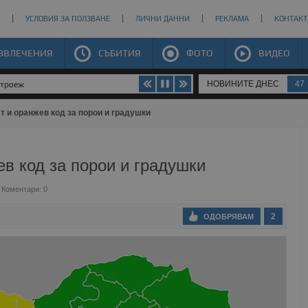
УСЛОВИЯ ЗА ПОЛЗВАНЕ
ЛИЧНИ ДАННИ
РЕКЛАМА
КОНТАКТ
ЗВЛЕЧЕНИЯ
СЪБИТИЯ
ФОТО
ВИДЕО
НОВИНИТЕ ДНЕС
47
строеж
 и оранжев код за порои и градушки
в код за порои и градушки
Коментари: 0
2
ОДОБРЯВАМ