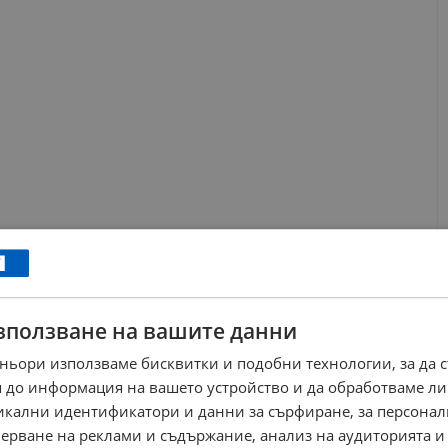
та
мето ще остане предимно слънчево, като по-късно през
зползване на вашите данни
емператури на въздуха по морето ще достигнат до 24° на
та на морската вода остава 19°. От НИМХ предупреждават, че
ньори използваме бисквитки и подобни технологии, за да 
 се запази до края на настоящата и през първата половина
 до информация на вашето устройство и да обработваме ли
малка интензивност на валежите се очакват единствено в
никални идентификатори и данни за сърфиране, за персона
 повишат до нива между 25° и 30°.
ерване на реклами и съдържание, анализ на аудиторията и