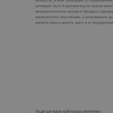
четвъртък, 4 юни, съобщават от Националния
активират жълт и оранжев код за опасни явле
метеорологичните масиви в Западна и Центра
изключително неустойчива, а интензивните д
малките реки и дерета, както и от затруднени
Къде ще вали най-продължително