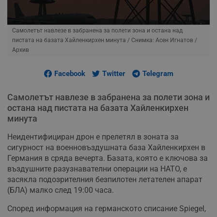
Самолетът навлезе в забранена за полети зона и остана над
пистата на базата Хайленкирхен минута
/ Снимка: Асен Игнатов /
Архив
Facebook
Twitter
Telegram
Самолетът навлезе в забранена за полети зона и
остана над пистата на базата Хайленкирхен
минута
Неидентифициран дрон е прелетял в зоната за
сигурност на военновъздушната база Хайленкирхен в
Германия в сряда вечерта. Базата, която е ключова за
въздушните разузнавателни операции на НАТО, е
засякла подозрителния безпилотен летателен апарат
(БЛА) малко след 19:00 часа.
Според информация на германското списание Spiegel,