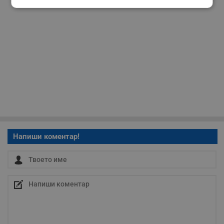
Строго
Ефективност
необходимо
Таргетиране
Функционалност
Некласифицирани
Напиши коментар!
Строго необходимо
Ефективност
Таргетиране
Функционалност
Некласифицирани
Строго необходимите бисквитки позволяват основната
функционалност на уебсайта, като потребителско