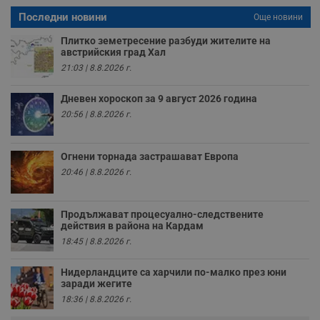
у
п
Последни новини
Още новини
о
и
Плитко земетресение разбуди жителите на
т
австрийския град Хал
receive-cookie-deprecation
.hit.gemius.pl
1 година
Т
21:03 | 8.8.2026 г.
с
с
н
Дневен хороскоп за 9 август 2026 година
н
п
20:56 | 8.8.2026 г.
б
п
с
о
Огнени торнада застрашават Европа
с
20:46 | 8.8.2026 г.
а
р
у
з
Продължават процесуално-следствените
з
п
действия в района на Кардам
18:45 | 8.8.2026 г.
ASP.NET_SessionId
Сесия
Т
Microsoft
с
Corporation
D
www.dunavmost.com
Нидерландците са харчили по-малко през юни
п
заради жегите
и
т
18:36 | 8.8.2026 г.
к
п