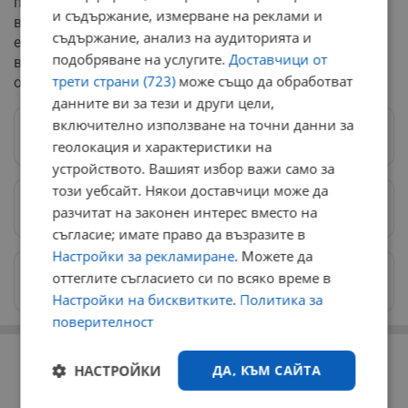
полиция. Целта на новия законопроект е да се даде
и съдържание, измерване на реклами и
възможност на полицията да противодейства по-
съдържание, анализ на аудиторията и
ефективно на неоторизирани безпилотни апарати,
подобряване на услугите.
Доставчици от
включително с правомощия да ги сваля при
трети страни (723)
може също да обработват
определени обстоятелства.
данните ви за тези и други цели,
включително използване на точни данни за
Следвай ни в Google News
→
геолокация и характеристики на
устройството. Вашият избор важи само за
този уебсайт. Някои доставчици може да
Предпочитани източници
→
разчитат на законен интерес вместо на
съгласие; имате право да възразите в
Настройки за рекламиране
. Можете да
Изпращайте снимки и информация на
оттеглите съгласието си по всяко време в
news@dunavmost.com
Настройки на бисквитките
.
Политика за
поверителност
РЕКЛАМА
НАСТРОЙКИ
ДА, КЪМ САЙТА