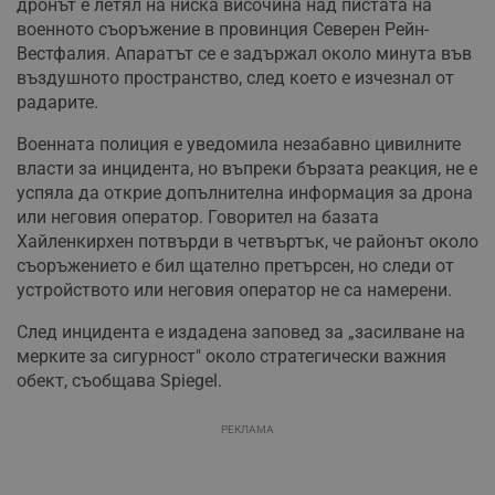
дронът е летял на ниска височина над пистата на
военното съоръжение в провинция Северен Рейн-
Вестфалия. Апаратът се е задържал около минута във
въздушното пространство, след което е изчезнал от
радарите.
Военната полиция е уведомила незабавно цивилните
власти за инцидента, но въпреки бързата реакция, не е
успяла да открие допълнителна информация за дрона
или неговия оператор. Говорител на базата
Хайленкирхен потвърди в четвъртък, че районът около
съоръжението е бил щателно претърсен, но следи от
устройството или неговия оператор не са намерени.
След инцидента е издадена заповед за „засилване на
мерките за сигурност" около стратегически важния
обект, съобщава Spiegel.
РЕКЛАМА